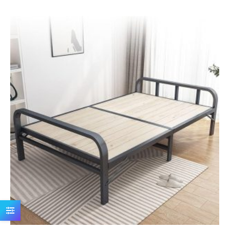
price
price
was:
is:
1,890.00 ден.
1,490.00 ден.