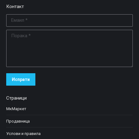
Контакт
Емаил *
Порака *
Испрати
Страници
МкМаркет
Продавница
Услови и правила