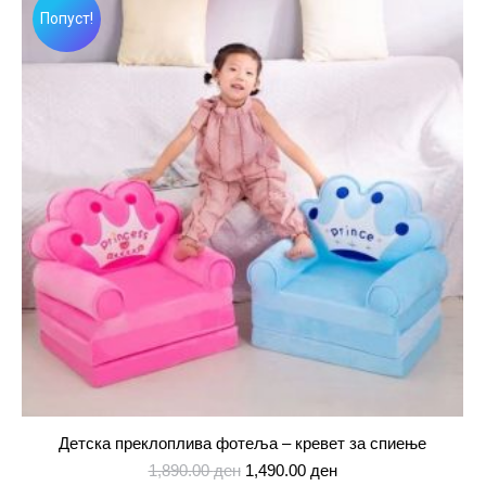
Попуст!
Детска преклоплива фотеља – кревет за спиење
Original
Current
1,890.00
ден
1,490.00
ден