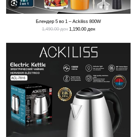
Блендер 5 во 1 – Ackiliss 800W
Original
Current
1,490.00
ден
1,190.00
ден
price
price
was:
is:
1,490.00 ден.
1,190.00 ден.