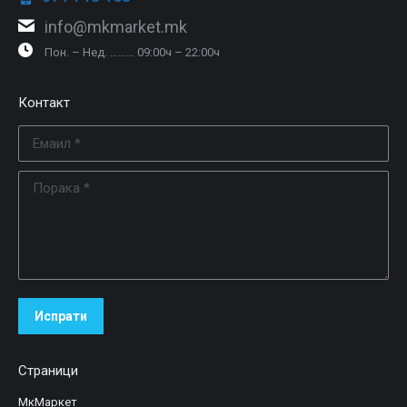
info@mkmarket.mk
Пон. – Нед. ……… 09:00ч – 22:00ч
Контакт
Емаил *
Порака *
Испрати
Страници
МкМаркет