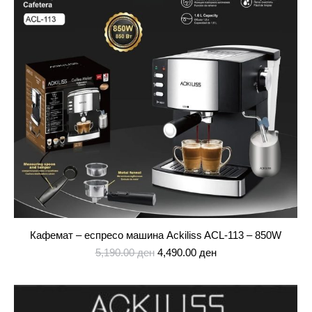
Кафемат – еспресо машина Ackiliss ACL-113 – 850W
Original
Current
5,190.00
ден
4,490.00
ден
price
price
was:
is:
5,190.00 ден.
4,490.00 ден.