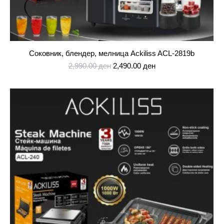
Соковник, блендер, мелница Ackiliss ACL-2819b
Original
Current
2,990.00
ден
2,490.00
ден
price
price
was:
is:
2,990.00 ден.
2,490.00 ден.