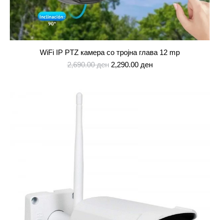
WiFi IP PTZ камера со тројна глава 12 mp
Original
Current
2,690.00
ден
2,290.00
ден
price
price
was:
is:
2,690.00 ден.
2,290.00 ден.