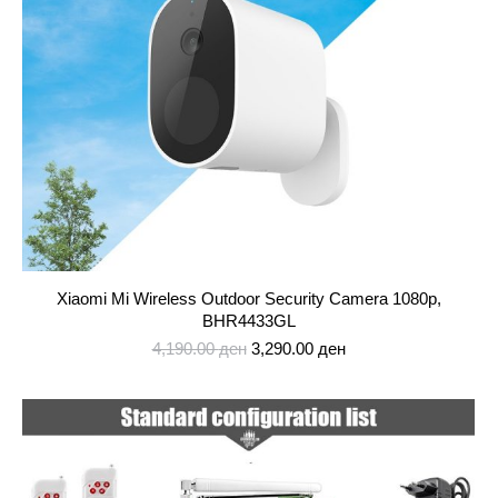
Xiaomi Mi Wireless Outdoor Security Camera 1080p,
BHR4433GL
Original
Current
4,190.00
ден
3,290.00
ден
price
price
was:
is:
4,190.00 ден.
3,290.00 ден.