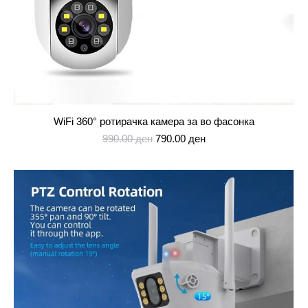
WiFi 360° ротирачка камера за во фасонка
Original
Current
990.00
ден
790.00
ден
price
price
was:
is:
990.00 ден.
790.00 ден.