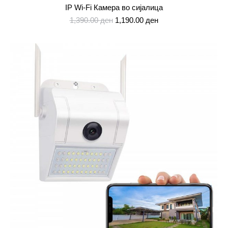
IP Wi-Fi Камера во сијалица
Original
Current
1,390.00
ден
1,190.00
ден
price
price
was:
is:
1,390.00 ден.
1,190.00 ден.