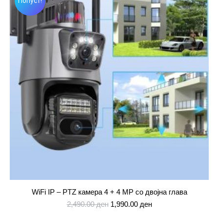
Попуст!
WiFi IP – PTZ камера 4 + 4 MP со двојна глава
Original
Current
2,490.00
ден
1,990.00
ден
price
price