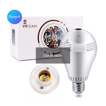
price
price
was:
is:
3,990.00 ден.
2,990.00 ден.
Попуст!
Out of stock