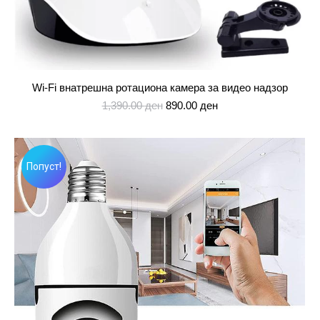
Wi-Fi внатрешна ротациона камера за видео надзор
Original
Current
1,390.00
ден
890.00
ден
price
price
was:
is:
1,390.00 ден.
890.00 ден.
Попуст!