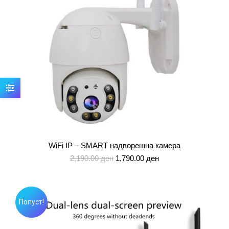
WiFi IP – SMART надворешна камера
Original
Current
2,190.00
ден
1,790.00
ден
price
price
was:
is:
2,190.00 ден.
1,790.00 ден.
Попуст!