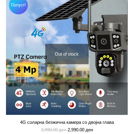
Попуст!
Out of stock
4G соларна безжична камера сo двојна глава
Original
Current
3,990.00
ден
2,990.00
ден