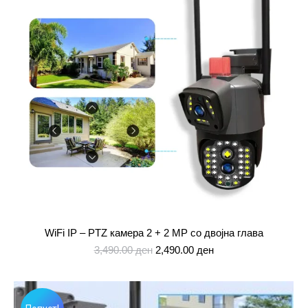
WiFi IP – PTZ камера 2 + 2 MP со двојна глава
Original
Current
3,490.00
ден
2,490.00
ден
price
price
was:
is:
3,490.00 ден.
2,490.00 ден.