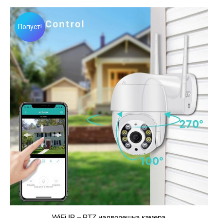
was:
is:
2,490.00 ден.
1,990.00 ден.
Попуст!
WiFi IP – PTZ надворешна камера