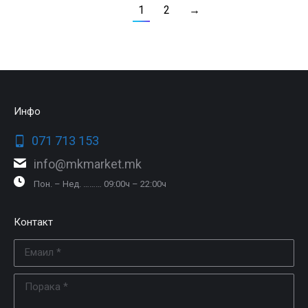
1
2
→
Инфо
071 713 153
info@mkmarket.mk
Пон. – Нед. ……… 09:00ч – 22:00ч
Контакт
Емаил *
Порака *