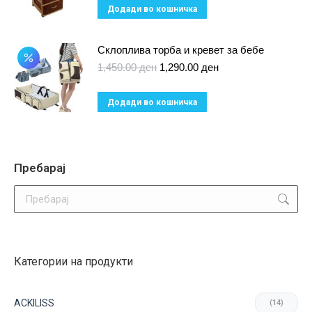
Додади во кошничка
on
the
Склоплива торба и кревет за бебе
product
Original
Current
1,450.00
ден
1,290.00
ден
page
price
price
was:
is:
Додади во кошничка
1,450.00 ден.
1,290.00 ден.
Пребарај
Search:
Категории на продукти
ACKILISS
(14)