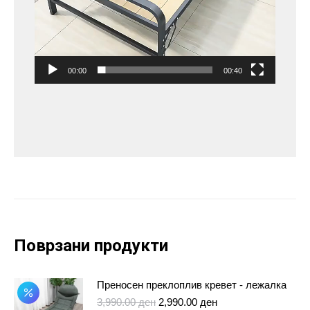
00:00
00:40
Поврзани продукти
Преносен преклоплив кревет - лежалка
Original
Current
3,990.00
ден
2,990.00
ден