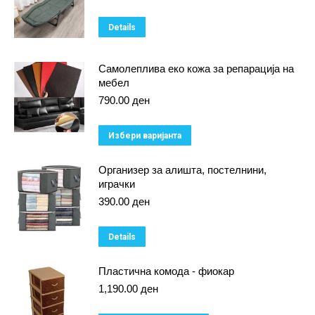
price
price
was:
is:
Details
3,990.00 ден.
2,990.00 ден.
Самолеплива еко кожа за репарација на
мебел
790.00
ден
This
Избери варијанта
product
Организер за алишта, постелнини,
has
играчки
multiple
390.00
ден
variants.
The
Details
options
Пластична комода - фиокар
may
1,190.00
ден
be
chosen