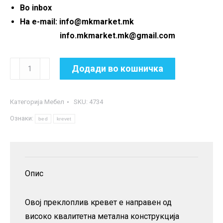
Во inbox
На e-mail: info@mkmarket.mk
info.mkmarket.mk@gmail.com
Преклоплив
Додади во кошничка
кревет
со
Категорија
Мебел
SKU:
4734
метална
Ознаки:
конструкција
bed
krevet
количина
Опис
Овој преклоплив кревет е направен од
високо квалитетна метална конструкција