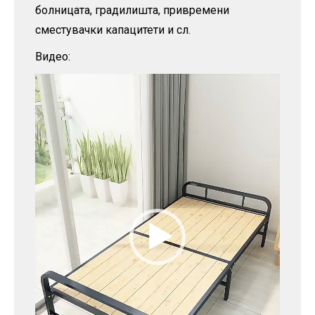
болницата, градилишта, привремени
сместувачки капацитети и сл.
Видео:
Видео
плејер