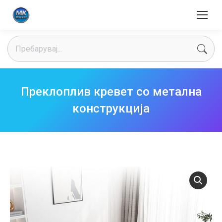
Search:
Преклоплив кревет со метална
конструкција