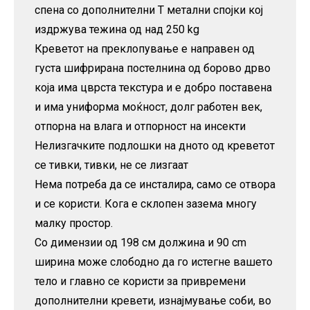
спена со дополнителни Т метални спојки кој
издржува тежина од над 250 kg
Креветот на преклопување е направен од
густа шифрирана постелнина од борово дрво
која има цврста текстура и е добро поставена
и има униформа моќност, долг работен век,
отпорна на влага и отпорност на инсекти
Нелизгачките подлошки на дното од креветот
се тивки, тивки, не се лизгаат
Нема потреба да се инсталира, само се отвора
и се користи. Кога е склопен зазема многу
малку простор.
Со димензии од 198 см должина и 90 cm
ширина може слободно да го истегне вашето
тело и главно се користи за привремени
дополнителни кревети, изнајмување соби, во