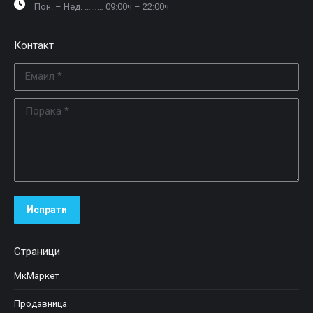
Пон. – Нед. ……… 09:00ч – 22:00ч
Контакт
Емаил *
Порака *
Испрати
Страници
МкМаркет
Продавница