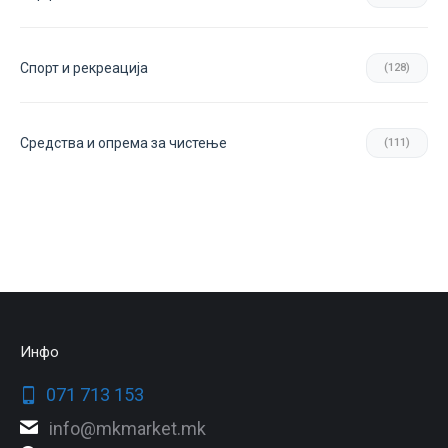
Спорт и рекреација
(128)
Средства и опрема за чистење
(111)
Инфо
071 713 153
info@mkmarket.mk