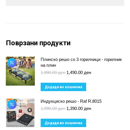
Поврзани продукти
Плинско решо со 3 горилници - горилник
на плин
Original
Current
1,990.00
ден
1,490.00
ден
price
price
was:
is:
Додади во кошничка
1,990.00 ден.
1,490.00 ден.
Индукциско решо - Raf R.8015
Original
Current
1,990.00
ден
1,390.00
ден
price
price
was:
is:
Додади во кошничка
1,990.00 ден.
1,390.00 ден.