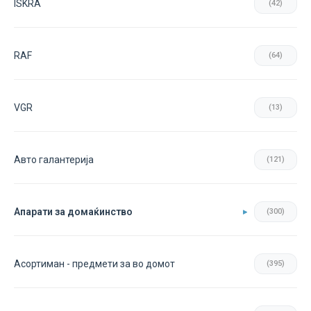
ISKRA
(42)
RAF
(64)
VGR
(13)
Авто галантерија
(121)
Апарати за домаќинство
(300)
Асортиман - предмети за во домот
(395)