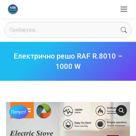
Search:
Електрично решо RAF R.8010 –
1000 W
Попуст!