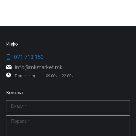
Инфо
071 713 153
info@mkmarket.mk
Пон. – Нед. ……… 09:00ч – 22:00ч
Контакт
Емаил *
Порака *