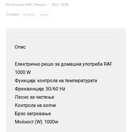
Категории
RAF
,
Решоа
SKU:
4306
R.8010
Ознаки:
-
raf 8010
resho
1000
W
количина
Опис
Електрично решо за домашна употреба RAF
1000 W
Функција: контрола на температурата
Фреквенција: 50/60 Hz
Лесно за чистење
Контрола на копче
Брзо загревање
Моќност (W): 1000w