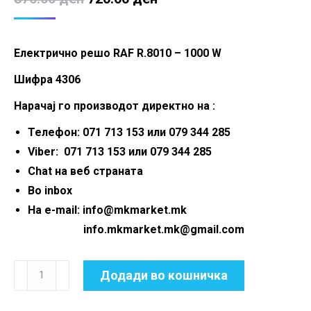
price
price
was:
is:
Електрично решо RAF R.8010 – 1000 W
870.00 ден.
720.00 ден.
Шифра 4306
Нарачај го производот директно на :
Телефон: 071 713 153 или 079 344 285
Viber: 071 713 153 или 079 344 285
Chat на веб страната
Во inbox
На e-mail: info@mkmarket.mk
info.mkmarket.mk@gmail.com
Електрично
Додади во кошничка
решо
RAF