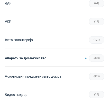
RAF
(64)
VGR
(13)
Авто галантерија
(121)
Апарати за домаќинство
(300)
Асортиман - предмети за во домот
(395)
Видео надзор
(34)