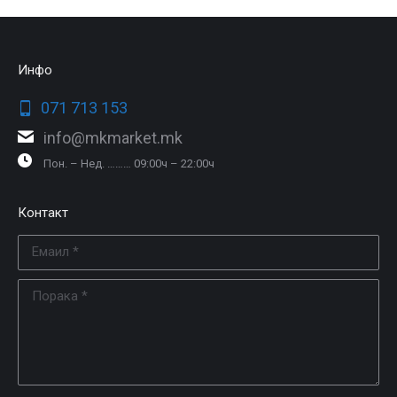
Инфо
071 713 153
info@mkmarket.mk
Пон. – Нед. ……… 09:00ч – 22:00ч
Контакт
Емаил *
Порака *