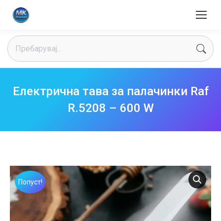
Search:
Електрична тава за палачинки Raf
R.5208 – 600 W
Попуст!