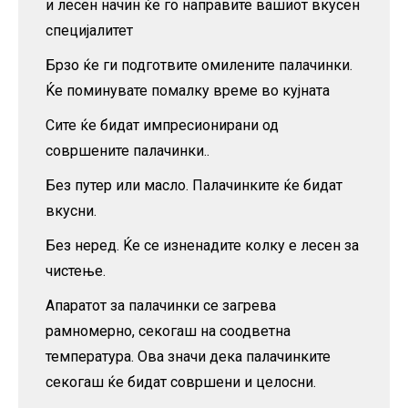
и лесен начин ќе го направите вашиот вкусен
специјалитет
Брзо ќе ги подготвите омилените палачинки.
Ќе поминувате помалку време во кујната
Сите ќе бидат импресионирани од
совршените палачинки..
Без путер или масло. Палачинките ќе бидат
вкусни.
Без неред. Ќе се изненадите колку е лесен за
чистење.
Апаратот за палачинки се загрева
рамномерно, секогаш на соодветна
температура. Ова значи дека палачинките
секогаш ќе бидат совршени и целосни.