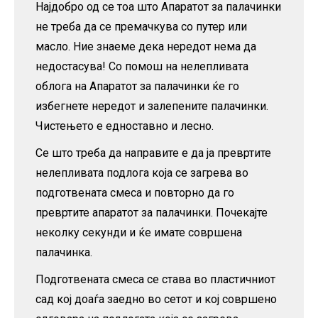
Најдобро од се тоа што Апаратот за палачинки
не треба да се премачкува со путер или
масло. Ние знаеме дека нередот нема да
недостасува! Со помош на нелепливата
облога на Апаратот за палачинки ќе го
избегнете нередот и залепените палачинки.
Чистењето е едноставно и лесно.
Се што треба да направите е да ја превртите
нелепливата подлога која се загрева во
подготвената смеса и повторно да го
превртите апаратот за палачинки. Почекајте
неколку секунди и ќе имате совршена
палачинка.
Подготвената смеса се става во пластичниот
сад кој доаѓа заедно во сетот и кој совршено