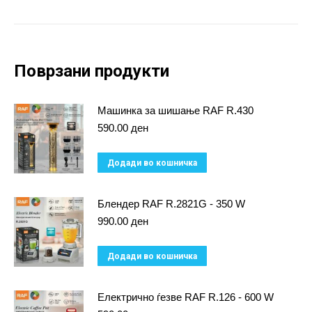
Поврзани продукти
Машинка за шишање RAF R.430
590.00
ден
Додади во кошничка
Блендер RAF R.2821G - 350 W
990.00
ден
Додади во кошничка
Електрично ѓезве RAF R.126 - 600 W