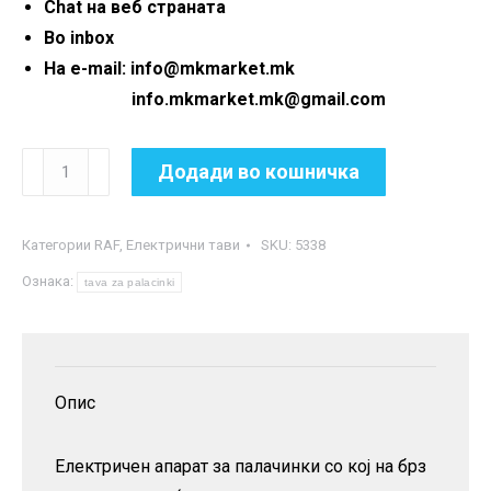
Chat на веб страната
Во inbox
На e-mail: info@mkmarket.mk
info.mkmarket.mk@gmail.com
Електрична
Додади во кошничка
тава
за
Категории
RAF
,
Електрични тави
SKU:
5338
палачинки
Ознака:
Raf
tava za palacinki
R.5208
-
600
Опис
W
количина
Електричен апарат за палачинки со кој на брз