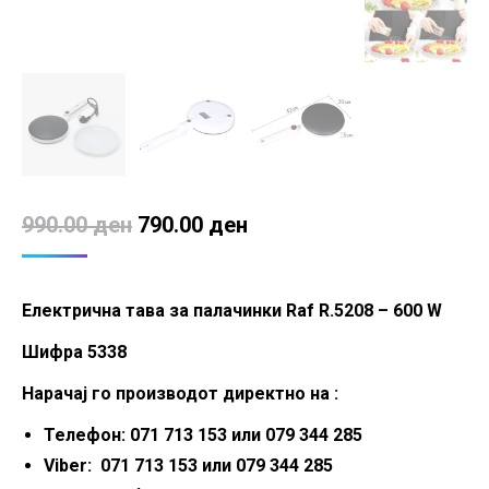
Original
Current
990.00
ден
790.00
ден
price
price
was:
is:
Електрична тава за палачинки Raf R.5208 – 600 W
990.00 ден.
790.00 ден.
Шифра 5338
Нарачај го производот директно на :
Телефон: 071 713 153 или 079 344 285
Viber: 071 713 153 или 079 344 285