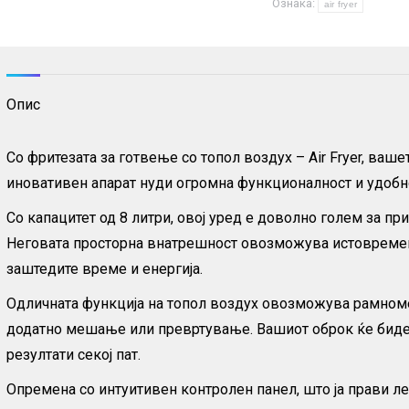
Ознака:
–
air fryer
8
литри
количина
Опис
Со фритезата за готвење со топол воздух – Air Fryer, ва
иновативен апарат нуди огромна функционалност и удобнос
Со капацитет од 8 литри, овој уред е доволно голем за пр
Неговата просторна внатрешност овозможува истовремено
заштедите време и енергија.
Одличната функција на топол воздух овозможува рамноме
додатно мешање или превртување. Вашиот оброк ќе биде 
резултати секој пат.
Опремена со интуитивен контролен панел, што ја прави ле