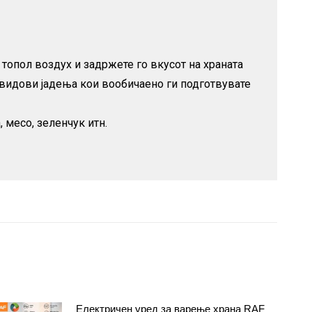
 топол воздух и задржете го вкусот на храната
е видови јадења кои вообичаено ги подготвувате
 месо, зеленчук итн.
Електричен уред за варење храна RAF