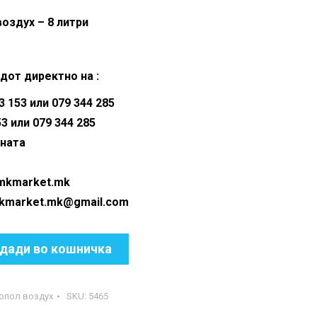
s:
is:
оздух – 8 литри
90.00 ден.
2,290.00 ден.
дот директно на :
 153 или 079 344 285
53 или 079 344 285
аната
@mkmarket.mk
ket.mk@gmail.com
дади во кошничка
топол воздух
SKU:
5465