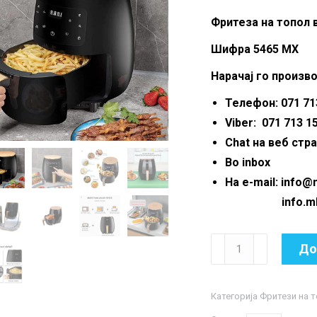
wa
Фритеза на топол в
2,9
Шифра 5465 MX
Нарачај го произво
Телефон: 071 713
Viber: 071 713 1
Chat на веб стр
Во inbox
На e-mail: info
info.mkmar
Фритеза
До
на
топол
Категорија
Фритези на 
воздух