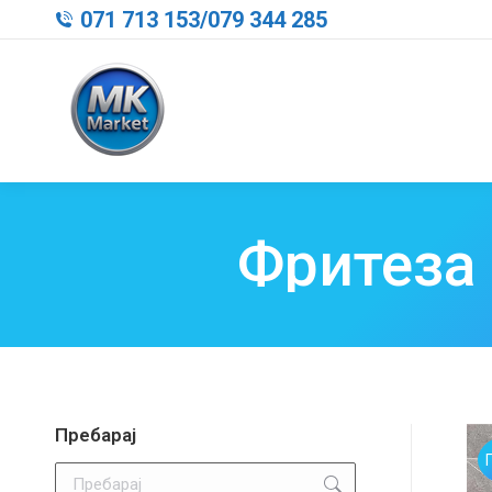
071 713 153
/
079 344 285
Фритеза 
Пребарај
Search: