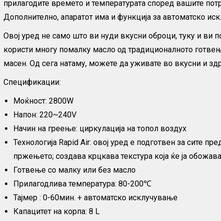
прилагодите времето и температурата според вашите потр
Дополнително, апаратот има и функција за автоматско иск
Овој уред не само што ви нуди вкусни оброци, туку и ви 
користи многу помалку масло од традиционалното готвењ
масен. Од сега натаму, можете да уживате во вкусни и зд
Спецификации:
Моќност: 2800W
Напон: 220~240V
Начин на греење: циркулација на топол воздух
Технологија Rapid Air: овој уред е подготвен за сите п
пржењето; создава крцкава текстура која ќе ја обожава
Готвење со малку или без масло
Прилагодлива температура: 80-200℃
Тајмер : 0-60мин. + автоматско исклучување
Капацитет на корпа: 8 L