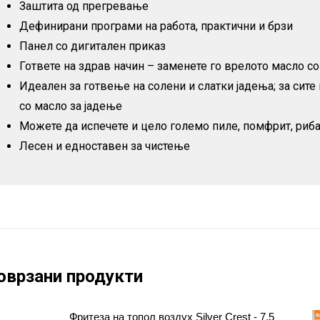
Заштитa од прегревање
Дефинирани програми на работа, практични и брзи
Панел со дигитален приказ
Гответе на здрав начин – заменете го врелото масло со
Идеален за готвење на солени и слатки јадења; за сит
со масло за јадење
Можете да испечете и цело големо пиле, помфрит, риба,
Лесен и едноставен за чистење
оврзани продукти
Фритеза на топол воздух Silver Crest - 7.5