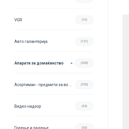
VGR
(13)
Авто галантерија
(121)
Апарати за домаќинство
(300)
Асортиман - предмети за во домот
(395)
Видео надзор
(34)
Греење и ладење
(65)