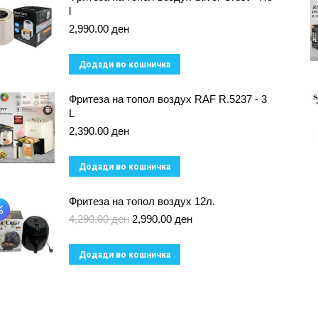
l
2,990.00
ден
Додади во кошничка
Фритеза на топол воздух RAF R.5237 - 3
L
2,390.00
ден
Додади во кошничка
Фритеза на топол воздух 12л.
Original
Current
4,290.00
ден
2,990.00
ден
price
price
was:
is:
Додади во кошничка
4,290.00 ден.
2,990.00 ден.