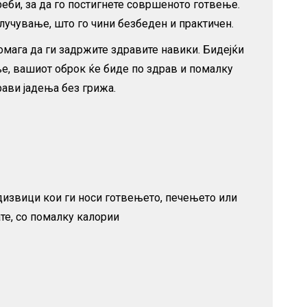
еби, за да го постигнете совршеното готвење.
лучување, што го чини безбеден и практичен.
помага да ги задржите здравите навики. Бидејќи
е, вашиот оброк ќе биде по здрав и помалку
рави јадења без грижа.
редизвици кои ги носи готвењето, печењето или
те, со помалку калории