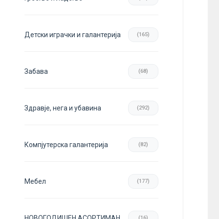
Детски играчки и галантерија
(165)
Забава
(68)
Здравје, нега и убавина
(292)
Компјутерска галантерија
(82)
Мебел
(177)
НОВОГОДИШЕН АСОРТИМАН
(16)