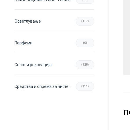
Осветлување
(117)
Парфеми
(0)
Спорт и рекреација
(128)
Средства и опрема за чистење
(111)
П