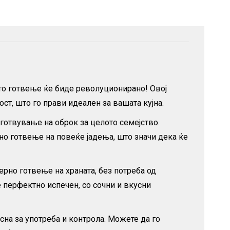
шето готвење ќе биде револуционирано! Овој
т, што го прави идеален за вашата кујна.
иготвување на оброк за целото семејство.
 готвење на повеќе јадења, што значи дека ќе
рно готвење на храната, без потреба од
перфектно испечен, со сочни и вкусни
сна за употреба и контрола. Можете да го