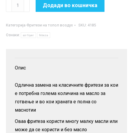
Фритеза
Додади во кошничка
на
топол
Категорија
Фритези на топол воздух
SKU:
4185
воздух
Ознаки:
8л.
air fryer
friteza
количина
Опис
Одлична замена на класичните фритези за кои
е потребна голема количина на масло за
готвење и во кои храната е полна со
маснотии
Оваа фритеза користи многу малку масли или
може да се користи и без масло