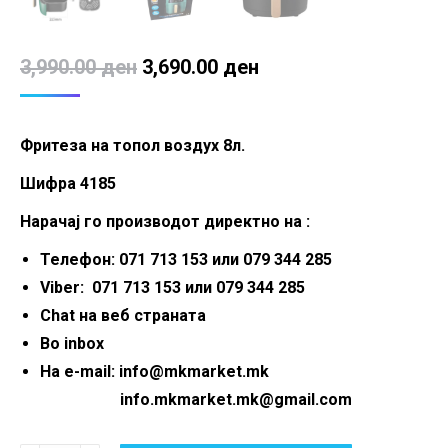
Original
Current
3,990.00
ден
3,690.00
ден
price
price
was:
is:
Фритеза на топол воздух 8л.
3,990.00 ден.
3,690.00 ден.
Шифра 4185
Нарачај го производот директно на :
Телефон: 071 713 153 или 079 344 285
Viber: 071 713 153 или 079 344 285
Chat на веб страната
Во inbox
На e-mail: info@mkmarket.mk
info.mkmarket.mk@gmail.com