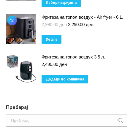
This
Избери варијанта
2,990.00 ден.
2,390.00 ден.
product
Фритеза на топол воздух - Air fryer - 6 L.
has
Original
Current
2,990.00
ден
2,290.00
ден
multiple
price
price
variants.
was:
is:
Details
2,990.00 ден.
2,290.00 ден.
The
options
Фритеза на топол воздух 3.5 л.
may
2,490.00
ден
be
chosen
Додади во кошничка
on
the
product
Пребарај
page
Search: