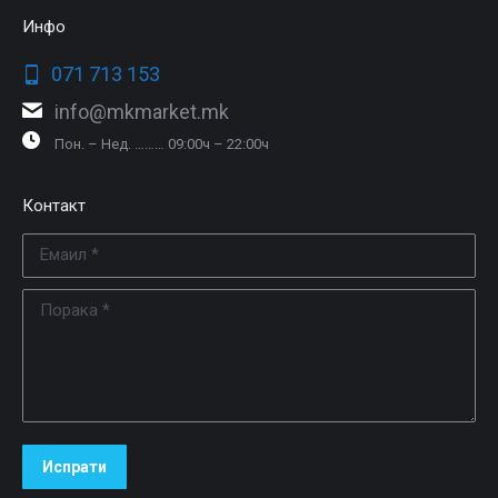
Инфо
071 713 153
info@mkmarket.mk
Пон. – Нед. ……… 09:00ч – 22:00ч
Контакт
Емаил *
Порака *
Испрати