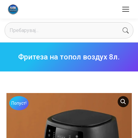
Search:
Фритеза на топол воздух 8л.
Попуст!