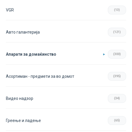
VGR
(13)
Авто галантерија
(121)
Апарати за домаќинство
(300)
Асортиман - предмети за во домот
(395)
Видео надзор
(34)
Греење и ладење
(65)