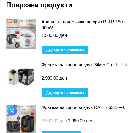
Поврзани продукти
Апарат за подготовка на ориз Raf R.180 -
900W
1,590.00
ден
Додади во кошничка
Фритеза на топол воздух Silver Crest - 7.5
l
2,990.00
ден
Додади во кошничка
Фритеза на топол воздух RAF R.5332 – 6
L
Original
Current
2,990.00
ден
2,390.00
ден
price
price
was:
is: