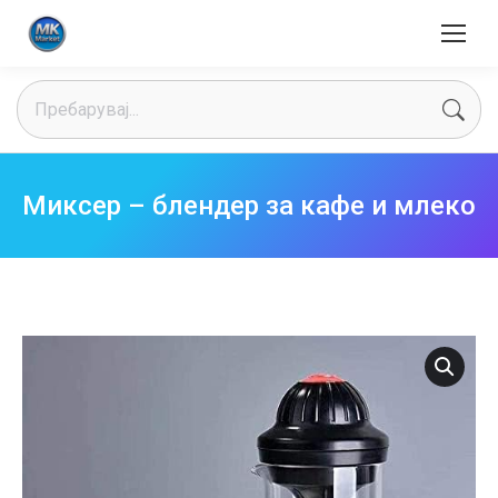
Search:
Миксер – блендер за кафе и млеко