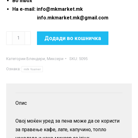
Во inbox
На e-mail: info@mkmarket.mk
info.mkmarket.mk@gmail.com
Миксер
Додади во кошничка
-
блендер
Категории
Блендери
,
Миксери
SKU:
5095
за
Ознака:
кафе
milk foamer
и
млеко
количина
Опис
Овој моќен уред за пена може да се користи
за правење кафе, лате, капучино, топло