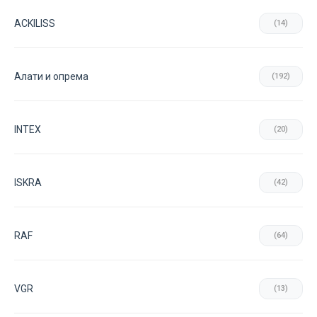
ACKILISS
(14)
Aлати и опрема
(192)
INTEX
(20)
ISKRA
(42)
RAF
(64)
VGR
(13)