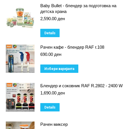
Baby Bullet - блендер за подготовка на
детска храна
2,590.00
ден
Details
Рачен кафе - блендер RAF r.108
690.00
ден
This
Избери варијанта
product
has
Блендер и соковник RAF R.2802 - 2400 W
multiple
1,690.00
ден
variants.
Details
The
options
Рачен миксер
may