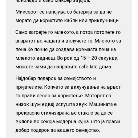
чоколадо и како миксер за јајца;
Миксерот се напојува со батерија за да не
морате да користите кабли или приклучници.
Само загрејте го млекото, а потоа потопете го
апаратот во чашата и вклучете го. Млекото за
пена ќе почне да создава кремаста пена на
млекото веднаш. Во рок од 15 – 20 секунди,
можете сами да направите cafe late дома.
Најдобар подарок за семејството и
пријателите: Копчето за вклучување на врвот
го прави лесен за користење. Моторот со
низок шум едвај испушта звук. Машината е
прекрасно стилизирана во стакло за да се
вклопи во секоја модерна кујна, што ја прави
добар подарок за вашето семејство,