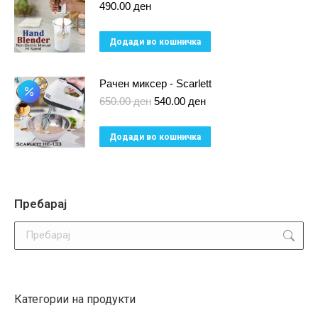
490.00
ден
be
chosen
Додади во кошничка
on
the
Рачен миксер - Scarlett
product
Original
Current
650.00
ден
540.00
ден
page
price
price
was:
is:
Додади во кошничка
650.00 ден.
540.00 ден.
Пребарај
Search:
Категории на продукти