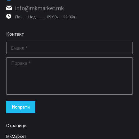
info@mkmarket.mk
Пон. – Нед. ……… 09:00ч – 22:00ч
Контакт
Емаил *
Порака *
Испрати
Страници
МкМаркет