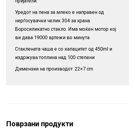
пријатели.
Уредот на пена за млеко е направен од
нерѓосувачки челик 304 за храна.
Боросиликатно стакло. Има моќен мотор кој
ви дава 19000 вртежи во минута
Стаклената чаша е со капацитет од 450ml и
издржува топлина над 100 степени
Димензии на производот: 22×7 cm
Поврзани продукти