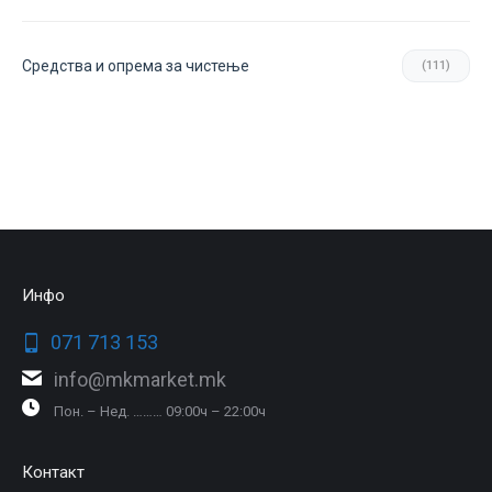
Средства и опрема за чистење
(111)
Инфо
071 713 153
info@mkmarket.mk
Пон. – Нед. ……… 09:00ч – 22:00ч
Контакт