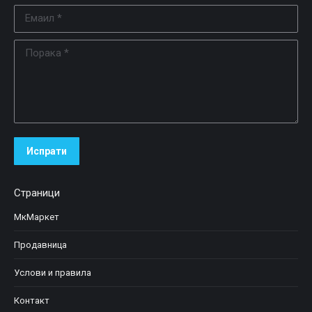
Емаил *
Порака *
Испрати
Страници
МкМаркет
Продавница
Услови и правила
Контакт