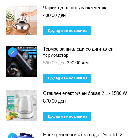
Чајник од нерѓосувачки челик
490.00
ден
Додади во кошничка
Термос за пијалоци со дигитален
термометар
Original
Current
590.00
ден
390.00
ден
price
price
was:
is:
Додади во кошничка
590.00 ден.
390.00 ден.
Стаклен електричен бокал 2 L - 1500 W
870.00
ден
Додади во кошничка
Електричен бокал за вода - Scarlett 2l