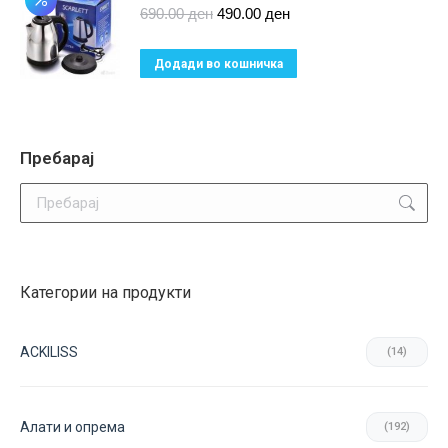
Original
Current
690.00
ден
490.00
ден
price
price
was:
is:
Додади во кошничка
690.00 ден.
490.00 ден.
Пребарај
Search:
Категории на продукти
ACKILISS
(14)
Aлати и опрема
(192)