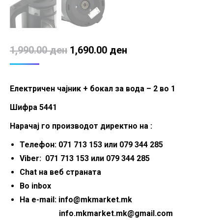
Original
Current
1,990.00
ден
1,690.00
ден
price
price
was:
is:
Електричен чајник + бокал за вода – 2 во 1
1,990.00 ден.
1,690.00 ден.
Шифра 5441
Нарачај го производот директно на :
Телефон: 071 713 153 или 079 344 285
Viber: 071 713 153 или 079 344 285
Chat на веб страната
Во inbox
На e-mail: info@mkmarket.mk
info.mkmarket.mk@gmail.com