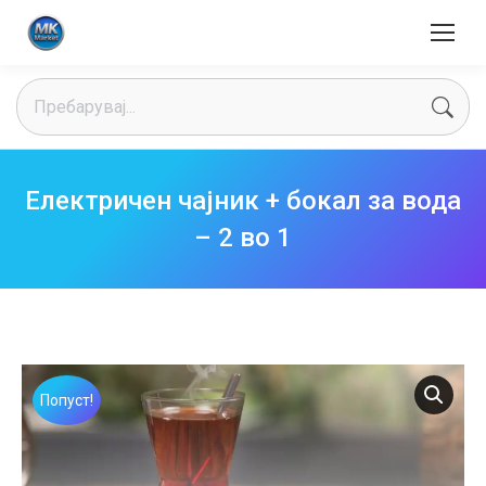
Search:
Електричен чајник + бокал за вода
– 2 во 1
Попуст!