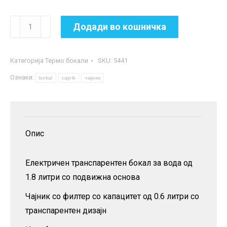
Електричен
Додади во кошничка
чајник
+
Категорија
Термо бокали
SKU:
5441
бокал
Ознаки:
за
bokal
cajnik
чајник
вода
-
2
Опис
во
1
Електричен транспарентен бокал за вода од
количина
1.8 литри со подвижна основа
Чајник со филтер со капацитет од 0.6 литри со
транспарентен дизајн