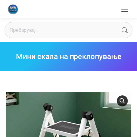
Search:
Мини скала на преклопување