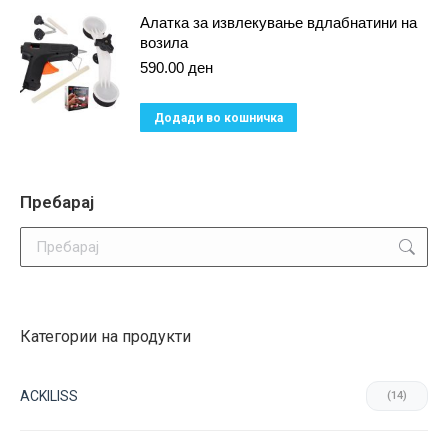
product
Алатка за извлекување вдлабнатини на
page
возила
590.00
ден
Додади во кошничка
Пребарај
Search:
Категории на продукти
ACKILISS
(14)