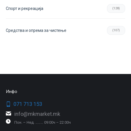
Спорт и рекреација
(128)
Средства и опрема за чистење
(107)
Инфо
071 713 153
info@mkmarket.mk
Пон. – Нед. ……… 09:00ч – 22:00ч