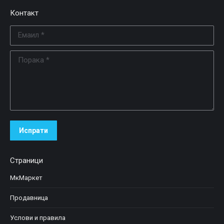
Контакт
Емаил *
Порака *
Испрати
Страници
МкМаркет
Продавница
Услови и правила