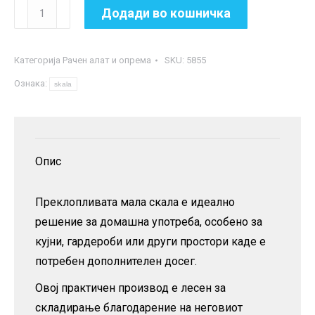
Мини
Додади во кошничка
скала
на
Категорија
Рачен алат и опрема
SKU:
5855
преклопување
Ознака:
количина
skala
Опис
Преклопливата мала скала е идеално
решение за домашна употреба, особено за
кујни, гардероби или други простори каде е
потребен дополнителен досег.
Овој практичен производ е лесен за
складирање благодарение на неговиот