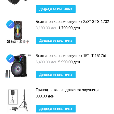
Додади во кошничка
Безжичен караоке звучник 2x8" GTS-1702
Original
Current
3,190.00
ден
1,790.00
ден
price
price
was:
is:
Додади во кошничка
3,190.00 ден.
1,790.00 ден.
Безжичен караоке звучник 15" LT-1517bt
Original
Current
6,490.00
ден
5,990.00
ден
price
price
was:
is:
Додади во кошничка
6,490.00 ден.
5,990.00 ден.
Трипод - сталак, држач за звучници
990.00
ден
Додади во кошничка