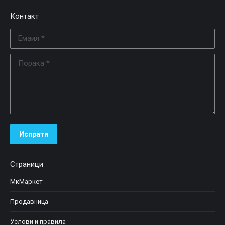
Контакт
Емаил *
Порака *
Испрати
Страници
МкМаркет
Продавница
Услови и правила