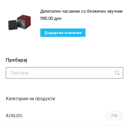
Дигитален часовник со безжичен звучник
990.00
ден
Додади во кошничка
Пребарај
Search:
Категории на продукти
ACKILISS
(14)