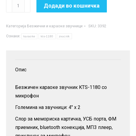
Караоке
Додади во кошничка
звучник
KTS-
Категорија
Безжични и караоке звучници
SKU:
3392
1180
Ознаки:
количина
karaoke
kts-1180
zvucnik
Опис
Безжичен караоке звучник KTS-1180 со
микрофон
Големина на звучници: 4″ x 2
Слор за мемориска картичка, УСБ порта, ФМ
приемник, bluetooth конекција, МП3 плеер,
приклучок за микрофон