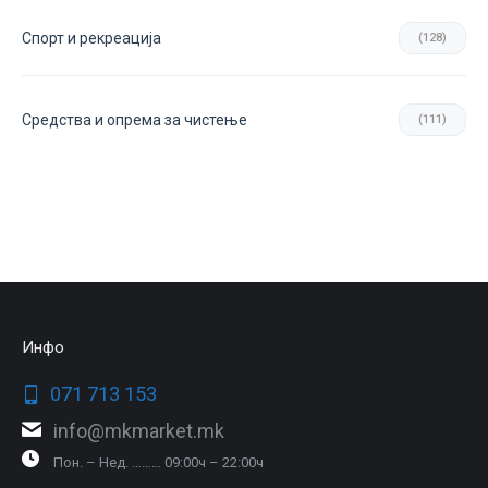
Спорт и рекреација
(128)
Средства и опрема за чистење
(111)
Инфо
071 713 153
info@mkmarket.mk
Пон. – Нед. ……… 09:00ч – 22:00ч