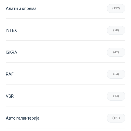
Aлати и опрема
(192)
INTEX
(20)
ISKRA
(42)
RAF
(64)
VGR
(13)
Авто галантерија
(121)