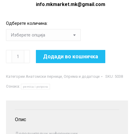
info.mkmarket.mk@gmail.com
Одберете количина:
Сет
Додади во кошничка
потпора
за
Категории
Анатомски перници
,
Опрема и додатоци
SKU:
5038
глава
Ознака:
и
pernica i potpora
грб
за
автомобилско
Опис
седиште
количина
Дополнителни информации