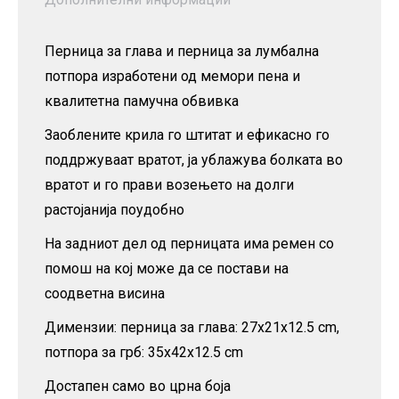
Перница за глава и перница за лумбална
потпора изработени од мемори пена и
квалитетна памучна обвивка
Заоблените крила го штитат и ефикасно го
поддржуваат вратот, ја ублажува болката во
вратот и го прави возењето на долги
растојанија поудобно
На задниот дел од перницата има ремен со
помош на кој може да се постави на
соодветна висина
Димензии: перница за глава: 27x21x12.5 cm,
потпора за грб: 35x42x12.5 cm
Достапен само во црна боја