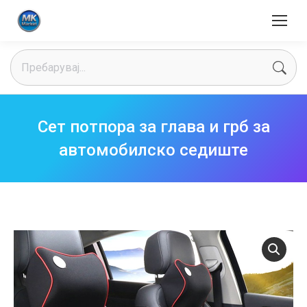
Search:
Сет потпора за глава и грб за
автомобилско седиште