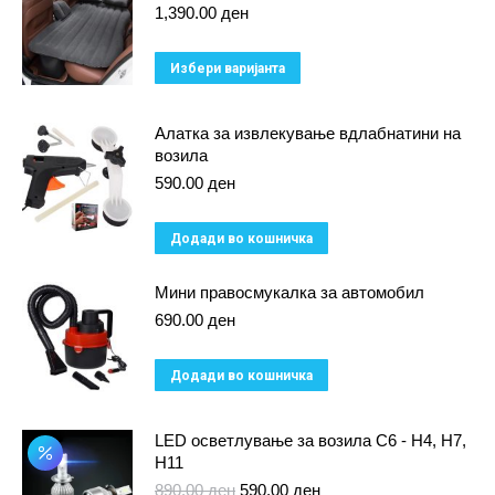
1,390.00
ден
This
Избери варијанта
product
has
Алатка за извлекување вдлабнатини на
возила
multiple
590.00
ден
variants.
The
Додади во кошничка
options
may
Мини правосмукалка за автомобил
be
690.00
ден
chosen
on
Додади во кошничка
the
product
LED осветлување за возила C6 - H4, H7,
H11
page
Original
Current
890.00
ден
590.00
ден