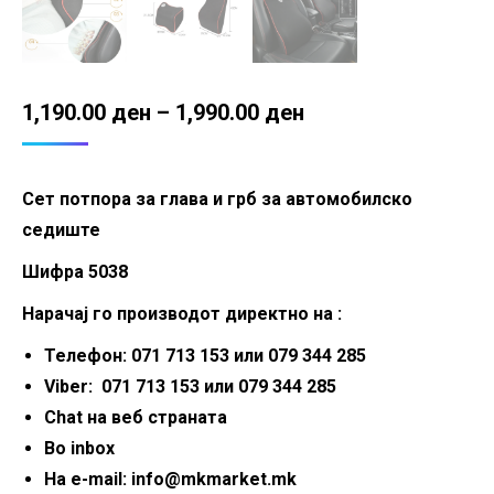
Price
1,190.00
ден
–
1,990.00
ден
range:
1,190.00 ден
Сет потпора за глава и грб за автомобилско
through
седиште
1,990.00 ден
Шифра 5038
Нарачај го производот директно на :
Телефон: 071 713 153 или 079 344 285
Viber: 071 713 153 или 079 344 285
Chat на веб страната
Во inbox
На e-mail: info@mkmarket.mk