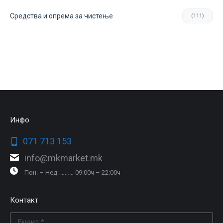
Средства и опрема за чистење
(111)
Инфо
071 713 153
info@mkmarket.mk
Пон. – Нед. ……… 09:00ч – 22:00ч
Контакт
Емаил *