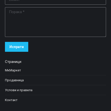
Порака *
Испрати
Страници
МкМаркет
Продавница
Услови и правила
Контакт