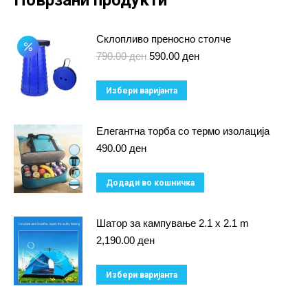
Склопливо преносно столче
Original
Current
790.00
ден
590.00
ден
price
price
was:
is:
This
Избери варијанта
790.00 ден.
590.00 ден.
product
has
Елегантна торба со термо изолација
multiple
490.00
ден
variants.
Додади во кошничка
The
options
Шатор за кампување 2.1 x 2.1 m
may
2,190.00
ден
be
chosen
This
Избери варијанта
on
product
the