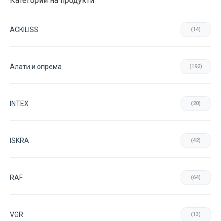
Категории на продукти
chosen
on
ACKILISS
(14)
the
product
page
Aлати и опрема
(192)
INTEX
(20)
ISKRA
(42)
RAF
(64)
VGR
(13)