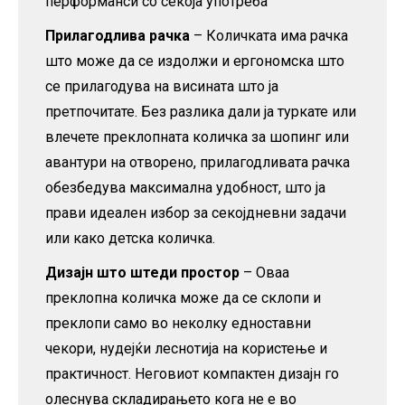
перформанси со секоја употреба
Прилагодлива рачка
– Количката има рачка
што може да се издолжи и ергономска што
се прилагодува на висината што ја
претпочитате. Без разлика дали ја туркате или
влечете преклопната количка за шопинг или
авантури на отворено, прилагодливата рачка
обезбедува максимална удобност, што ја
прави идеален избор за секојдневни задачи
или како детска количка.
Дизајн што штеди простор
– Оваа
преклопна количка може да се склопи и
преклопи само во неколку едноставни
чекори, нудејќи леснотија на користење и
практичност. Неговиот компактен дизајн го
олеснува складирањето кога не е во