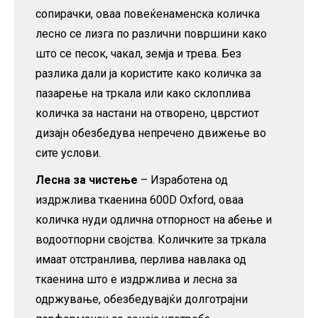
сопирачки, оваа повеќенаменска количка
лесно се лизга по различни површини како
што се песок, чакал, земја и трева. Без
разлика дали ја користите како количка за
пазарење на тркала или како склоплива
количка за настани на отворено, цврстиот
дизајн обезбедува непречено движење во
сите услови.
Лесна за чистење
– Изработена од
издржлива ткаенина 600D Oxford, оваа
количка нуди одлична отпорност на абење и
водоотпорни својства. Количките за тркала
имаат отстранлива, перлива навлака од
ткаенина што е издржлива и лесна за
одржување, обезбедувајќи долготрајни