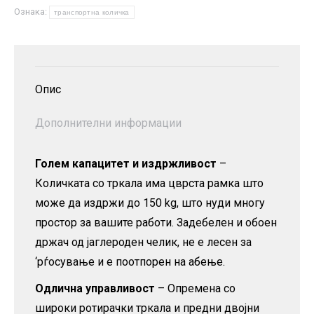
Ознака:
маса
транспортна количка
количина
Опис
Дополнителни информации
Голем капацитет и издржливост
–
Количката со тркала има цврста рамка што
може да издржи до 150 kg, што нуди многу
простор за вашите работи. Задебелен и обоен
држач од јаглероден челик, не е лесен за
‘рѓосување и е поотпорен на абење.
Одлична управливост
– Опремена со
широки ротирачки тркала и предни двојни