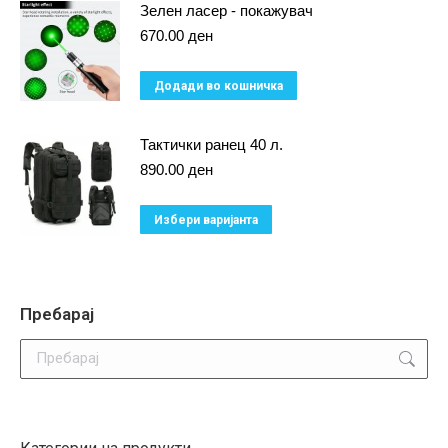
has
Зелен ласер - покажувач
product
multiple
670.00
ден
page
variants.
Додади во кошничка
The
options
Тактички ранец 40 л.
may
890.00
ден
be
chosen
This
Избери варијанта
on
product
the
has
product
multiple
Пребарај
page
variants.
Search:
The
options
may
be