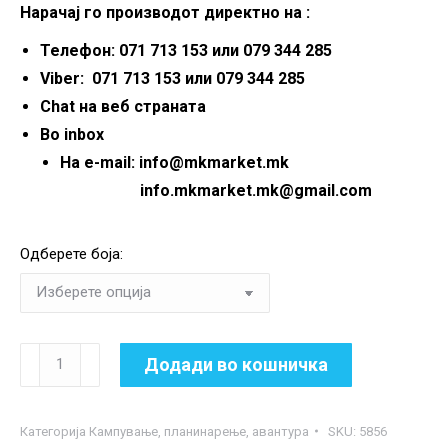
Нарачај го производот директно на :
Телефон: 071 713 153 или 079 344 285
Viber: 071 713 153 или 079 344 285
Chat на веб страната
Во inbox
На e-mail: info@mkmarket.mk
info.mkmarket.mk@gmail.com
Одберете боја:
Преклопна
Додади во кошничка
транспортна
количка
Категорија
Кампување, планинарење, авантура
SKU:
5856
со