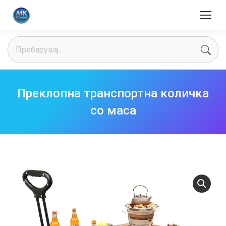
Search:
Преклопна транспортна количка
со маса