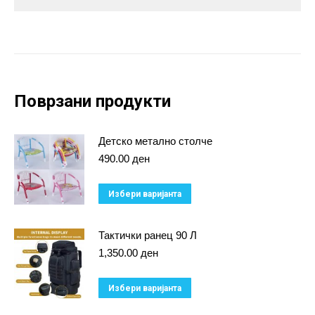
Поврзани продукти
Детско метално столче
490.00
ден
This
Избери варијанта
product
has
Тактички ранец 90 Л
multiple
1,350.00
ден
variants.
This
Избери варијанта
The
product
options