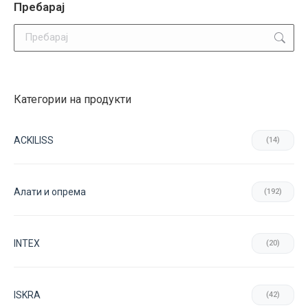
be
Пребарај
variants.
chosen
Search:
The
on
options
the
may
product
be
page
Категории на продукти
chosen
on
ACKILISS
(14)
the
product
page
Aлати и опрема
(192)
INTEX
(20)
ISKRA
(42)