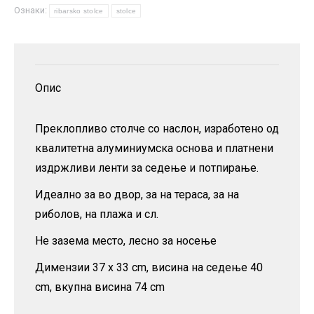
Ознаки:
количина
ribarsko stolce
stolce
Опис
Преклопливо столче со наслон, изработено од
квалитетна алуминиумска основа и платнени
издржливи ленти за седење и потпирање.
Идеално за во двор, за на тераса, за на
риболов, на плажа и сл.
Не зазема место, лесно за носење
Димензии 37 x 33 cm, висина на седење 40
cm, вкупна висина 74 cm