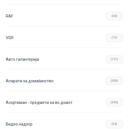
RAF
(64)
VGR
(13)
Авто галантерија
(121)
Апарати за домаќинство
(300)
Асортиман - предмети за во домот
(395)
Видео надзор
(34)