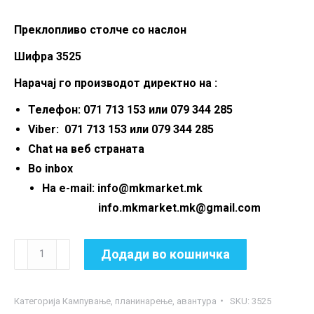
Преклопливо столче со наслон
Шифра 3525
Нарачај го производот директно на :
Телефон: 071 713 153 или 079 344 285
Viber: 071 713 153 или 079 344 285
Chat на веб страната
Во inbox
На e-mail: info@mkmarket.mk
info.mkmarket.mk@gmail.com
Преклопливо
Додади во кошничка
столче
со
Категорија
Кампување, планинарење, авантура
SKU:
3525
наслон