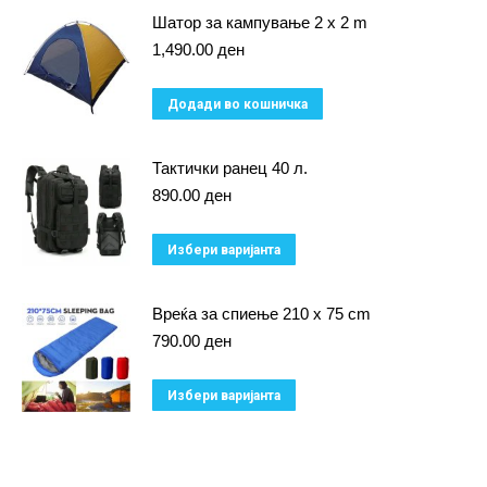
has
Шатор за кампување 2 x 2 m
may
multiple
1,490.00
ден
be
variants.
chosen
Додади во кошничка
The
on
options
the
Тактички ранец 40 л.
may
product
890.00
ден
be
page
chosen
This
Избери варијанта
on
product
the
has
Вреќа за спиење 210 x 75 cm
product
multiple
790.00
ден
page
variants.
This
Избери варијанта
The
product
options
has
may
multiple