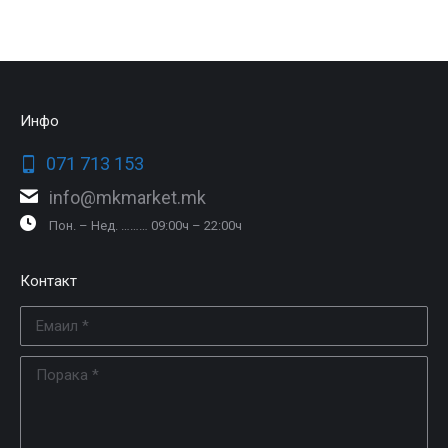
Инфо
071 713 153
info@mkmarket.mk
Пон. – Нед. ……… 09:00ч – 22:00ч
Контакт
Емаил *
Порака *