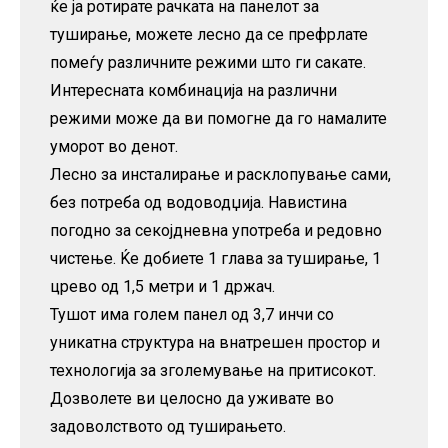
ќе ја ротирате рачката на панелот за
туширање, можете лесно да се префрлате
помеѓу различните режими што ги сакате.
Интересната комбинација на различни
режими може да ви помогне да го намалите
уморот во денот.
Лесно за инсталирање и расклопување сами,
без потреба од водоводџија. Навистина
погодно за секојдневна употреба и редовно
чистење. Ќе добиете 1 глава за туширање, 1
црево од 1,5 метри и 1 држач.
Тушот има голем панел од 3,7 инчи со
уникатна структура на внатрешен простор и
технологија за зголемување на притисокот.
Дозволете ви целосно да уживате во
задоволството од туширањето.