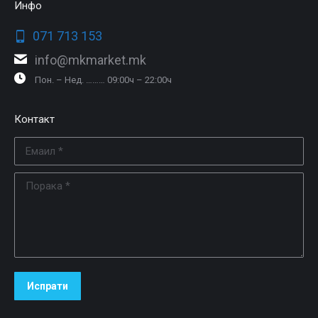
Инфо
071 713 153
info@mkmarket.mk
Пон. – Нед. ……… 09:00ч – 22:00ч
Контакт
Емаил *
Порака *
Испрати