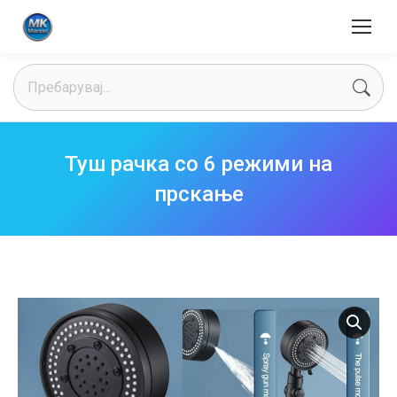
Search:
Туш рачка со 6 режими на
прскање