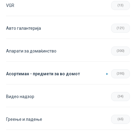
VGR
(13)
Авто галантерија
(121)
Апарати за домаќинство
(300)
Асортиман - предмети за во домот
(395)
Видео надзор
(34)
Греење и ладење
(65)