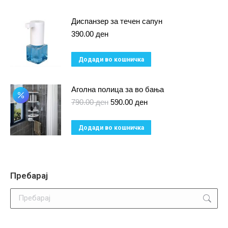
the
product
Диспанзер за течен сапун
page
390.00
ден
Додади во кошничка
Аголна полица за во бања
Original
Current
790.00
ден
590.00
ден
price
price
was:
is:
Додади во кошничка
790.00 ден.
590.00 ден.
Пребарај
Search: