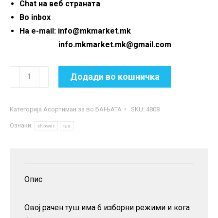
Chat на веб страната
Во inbox
На e-mail: info@mkmarket.mk
info.mkmarket.mk@gmail.com
Туш
Додади во кошничка
рачка
со
Категорија
Асортиман за во БАЊАТА
SKU:
4808
6
Ознаки:
режими
shower
tus
на
прскање
количина
Опис
Овој рачен туш има 6 изборни режими и кога