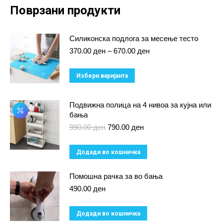
Поврзани продукти
Силиконска подлога за месење тесто
Price
370.00
ден
–
670.00
ден
range:
370.00 ден
This
Избери варијанта
through
product
670.00 ден
has
Подвижна полица на 4 нивоа за кујна или
бања
multiple
Original
Current
990.00
ден
790.00
ден
variants.
price
price
The
was:
is:
Додади во кошничка
990.00 ден.
790.00 ден.
options
may
Помошна рачка за во бања
be
490.00
ден
chosen
on
Додади во кошничка