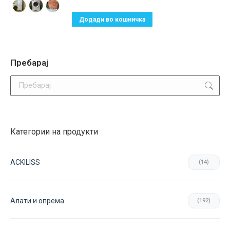
on
Додади во кошничка
the
product
page
Пребарај
Search:
Категории на продукти
ACKILISS
(14)
Aлати и опрема
(192)