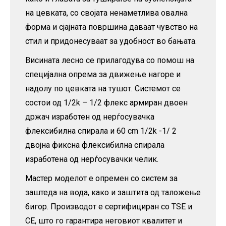
на цевката, со својата ненаметлива овална
форма и сјајната површина даваат чувство на
стил и придонесуваат за удобност во бањата.
Висината лесно се прилагодува со помош на
специјална опрема за движење нагоре и
надолу по цевката на тушот. Системот се
состои од 1/2k – 1/2 флекс армиран двоен
држач изработен од нерѓосувачка
флексибилна спирала и 60 cm 1/2k -1/ 2
двојна фиксна флексибилна спирала
изработена од нерѓосувачки челик.
Мастер моделот е опремен со систем за
заштеда на вода, како и заштита од таложење
бигор. Производот е сертифициран со TSE и
CE, што го гарантира неговиот квалитет и