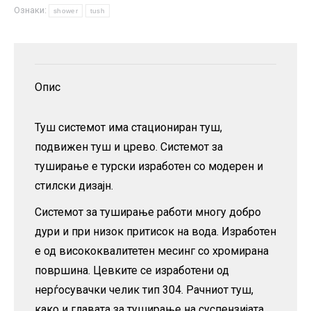
Ознаки:
количина
shower
tush
Опис
Туш системот има стациониран туш,
подвижен туш и црево. Системот за
туширање е турски изработен со модерен и
стилски дизајн.
Системот за туширање работи многу добро
дури и при низок притисок на вода. Изработен
е од висококвалитетен месинг со хромирана
површина. Цевките се изработени од
нерѓосувачки челик тип 304. Рачниот туш,
како и главата за туширање на суспензијата