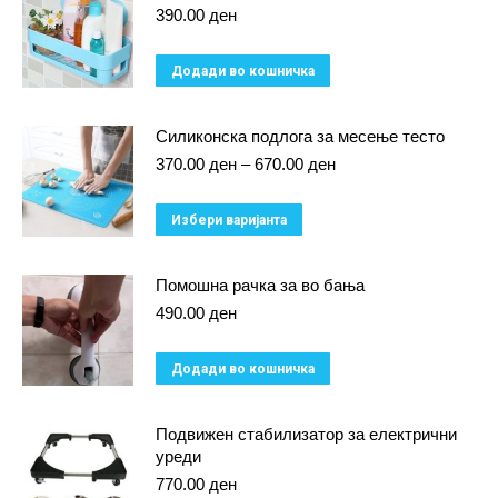
390.00
ден
Додади во кошничка
Силиконска подлога за месење тесто
Price
370.00
ден
–
670.00
ден
range:
370.00 ден
This
Избери варијанта
through
product
670.00 ден
has
Помошна рачка за во бања
multiple
490.00
ден
variants.
Додади во кошничка
The
options
Подвижен стабилизатор за електрични
may
уреди
be
770.00
ден
chosen