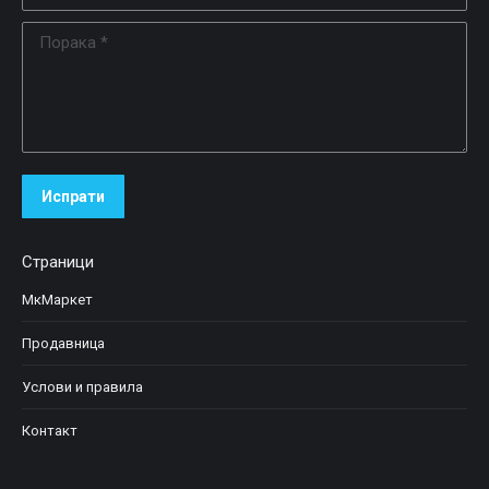
Порака *
Испрати
Страници
МкМаркет
Продавница
Услови и правила
Контакт