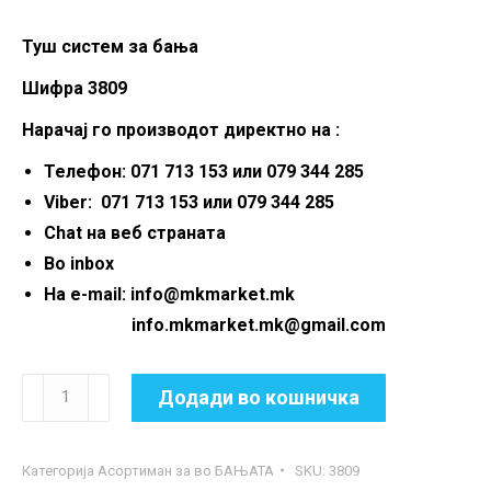
Туш систем за бања
Шифра 3809
Нарачај го производот директно на :
Телефон: 071 713 153 или 079 344 285
Viber: 071 713 153 или 079 344 285
Chat на веб страната
Во inbox
На e-mail: info@mkmarket.mk
info.mkmarket.mk@gmail.com
Туш
Додади во кошничка
систем
за
Категорија
Асортиман за во БАЊАТА
SKU:
3809
бања