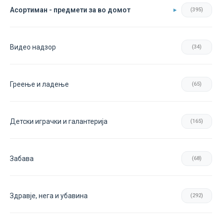
Асортиман - предмети за во домот
(395)
Видео надзор
(34)
Греење и ладење
(65)
Детски играчки и галантерија
(165)
Забава
(68)
Здравје, нега и убавина
(292)