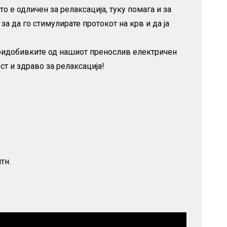
 е одличен за релаксација, туку помага и за
за да го стимулирате протокот на крв и да ја
 придобивките од нашиот пренослив електричен
ст и здраво за релаксација!
тн.