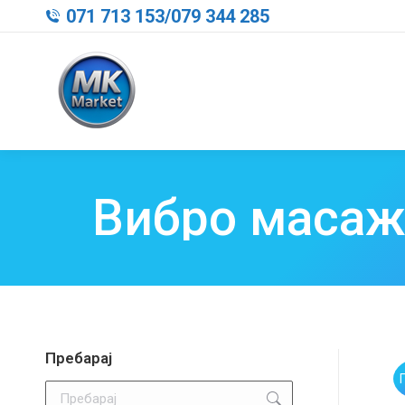
071 713 153
/
079 344 285
Вибро масаж
Пребарај
Search: