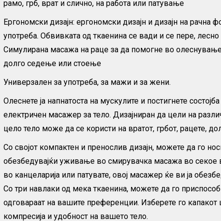
рамо, грб, врат и слично, на работа или патување
Ергономски дизајн: ергономски дизајн и дизајн на рачна ф
употреба. Обвивката од ткаенина се вади и се пере, лесно 
Симулирана масажа на раце за да помогне во олеснувањ
долго седење или стоење
Универзален за употреба, за мажи и за жени.
Олеснете ја напнатоста на мускулите и постигнете состојб
електричен масажер за тело. Дизајниран да цели на разли
цело тело може да се користи на вратот, грбот, рацете, до
Со својот компактен и пренослив дизајн, можете да го нос
обезбедувајќи уживање во смирувачка масажа во секое вр
во канцеларија или патувате, овој масажер ќе ви ја обезб
Со три навлаки од мека ткаенина, можете да го приспособ
одговараат на вашите преференции. Изберете го капакот
компресија и удобност на вашето тело.