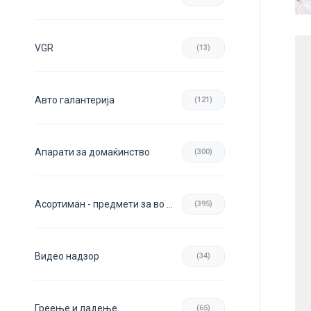
VGR
(13)
Авто галантерија
(121)
Апарати за домаќинство
(300)
Асортиман - предмети за во домот
(395)
Видео надзор
(34)
Греење и ладење
(65)