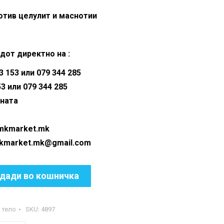
s:
is:
тив целулит и маснотии
90.00 ден.
990.00 ден.
дот директно на :
 153 или 079 344 285
53 или 079 344 285
аната
@mkmarket.mk
ket.mk@gmail.com
дади во кошничка
 тело
SKU:
4897