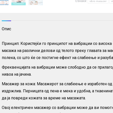
Ознаки:
и
vibro masazer
v
маснотии
количина
Опис
Принцип: Користејќи го принципот на вибрации со висока
масажа на различни делови од телото преку главата за ма
полека, со што ќе се постигне ефект на слабеење и разуб
Фреквенцијата на вибрации може слободно да се прилаго
нивоа на јачина.
Масажер за кожа: Масажерот за слабеење е изработен од 
издржлив. Перницата од пена е мека и удобна, а ткаенина
да ја повреди кожата за време на масажата.
Овој електричен масажер со вибрации може да ви помогне 