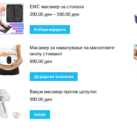
ЕМС масажер за стопала
Price
390.00
ден
–
590.00
ден
range:
390.00 ден
This
Избери варијанта
through
product
590.00 ден
has
Масажер за намалување на маснотиите
околу стомакот
multiple
890.00
ден
variants.
The
Додади во кошничка
options
may
Вакум масажер против целулит
be
990.00
ден
chosen
on
Details
the
product