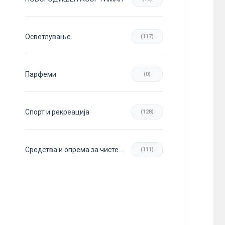
Осветлување
(117)
Парфеми
(0)
Спорт и рекреација
(128)
Средства и опрема за чистење
(111)