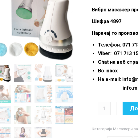
wa
Вибро масажер про
1,1
Шифра 4897
Нарачај го произво
Телефон: 071 713
Viber: 071 713 1
Chat на веб стр
Во inbox
На e-mail: info
info.mkmar
Вибро
До
масажер
против
Категорија
Масажери за
целулит