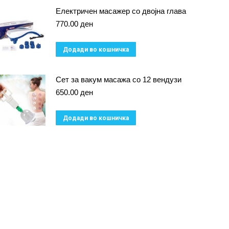
Електричен масажер со двојна глава
770.00
ден
Додади во кошничка
Сет за вакум масажа со 12 вендузи
650.00
ден
Додади во кошничка