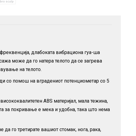
ibro sculp
 фреквенција, длабоката вибрациона гуа-ша
сажа може да го натера телото да се загрева
авување на телото.
ди со помош на вградениот потенциометар со 5
висококвалитетен ABS материјал, мала тежина,
та за покривање е мека и удобна, така што нема
да го третирате вашиот стомак, нога, рака,