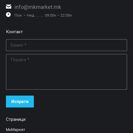
info@mkmarket.mk
Пон. – Нед. ……… 09:00ч – 22:00ч
Контакт
Емаил *
Порака *
Испрати
Страници
МкМаркет