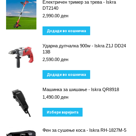
Електричен тример за трева - Iskra
DT2140
2,990.00
ден
Додади во кошничка
Ударна дупчалка 900w - Iskra Z1J DD24
13B
2,590.00
ден
Додади во кошничка
Машинка за шишање - Iskra QR8918
1,490.00
ден
This
Избери варијанта
product
has
Фен за сушење коса - Iskra RH-1827M-5