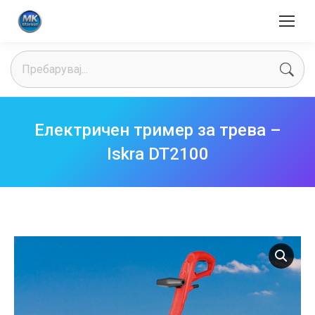
Search:
Електричен тример за трева –
Iskra DT2100