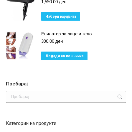
multiple
1,590.00
ден
variants.
This
Избери варијанта
The
product
options
has
Епилатор за лице и тело
may
multiple
390.00
ден
be
variants.
chosen
Додади во кошничка
The
on
options
the
may
product
be
Пребарај
page
chosen
Search:
on
the
product
page
Категории на продукти