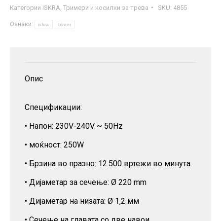
Категории
ISKRA
,
Тримери и косилки за трева
SKU:
4855
трева
Ознаки:
-
iskra
trimer
Iskra
DT2100
количина
Опис
Спецификации:
• Напон: 230V-240V ~ 50Hz
• моќност: 250W
• Брзина во празно: 12.500 вртежи во минута
• Дијаметар за сечење: Ø 220 mm
• Дијаметар на низата: Ø 1,2 мм
• Сечење на главата со две навои