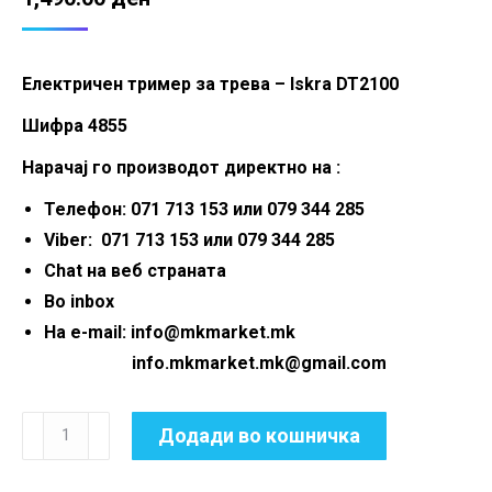
Електричен тример за трева – Iskra DT2100
Шифра 4855
Нарачај го производот директно на :
Телефон: 071 713 153 или 079 344 285
Viber: 071 713 153 или 079 344 285
Chat на веб страната
Во inbox
На e-mail: info@mkmarket.mk
info.mkmarket.mk@gmail.com
Електричен
Додади во кошничка
тример
за