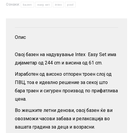
Ознаки:
244
bazen
easy set
intex
pool
x
61
cm
Опис
количина
Овој базен на надувување Intex Easy Set има
дијаметар од 244 cm и висина од 61 cm.
Изработен од високо отпорен троен слој од
ПВЦ, тоа е идеално решение за секој што
бара траен и сигурен производ по прифатлива
цена.
Во жешките летни денови, овој базен ќе ви
овозможи часови забава и релаксација во
вашата градина за деца и возрасни.