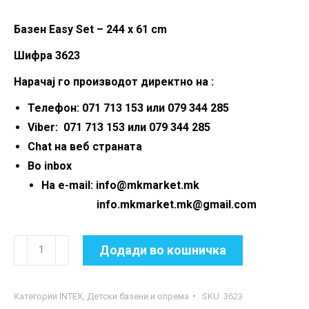
Базен Easy Set – 244 x 61 cm
Шифра 3623
Нарачај го производот директно на :
Телефон: 071 713 153 или 079 344 285
Viber: 071 713 153 или 079 344 285
Chat на веб страната
Во inbox
На e-mail: info@mkmarket.mk
info.mkmarket.mk@gmail.com
Базен
Додади во кошничка
Easy
Set
Категории
INTEX
,
Детски базени и опрема
SKU:
3623
-