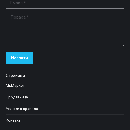
Порака *
Испрати
Страници
МкМаркет
Продавница
Услови и правила
Контакт