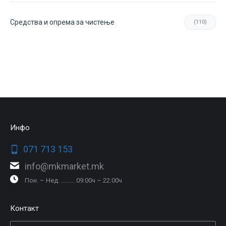
Средства и опрема за чистење
(110)
Инфо
071 713 153
info@mkmarket.mk
Пон. – Нед. ……… 09:00ч – 22:00ч
Контакт
Емаил *