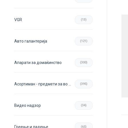
VGR
(13)
Авто галантерија
(121)
Апарати за домаќинство
(300)
Асортиман - предмети за во домот
(395)
Видео надзор
(34)
Греење и ладење
(65)