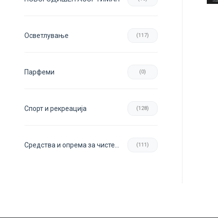
Осветлување
(117)
Парфеми
(0)
Спорт и рекреација
(128)
Средства и опрема за чистење
(111)