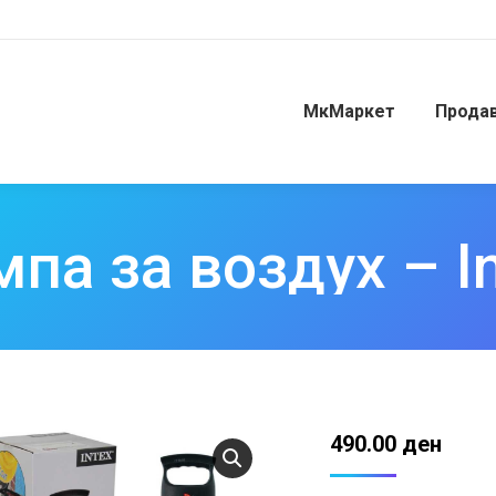
МкМаркет
Прода
па за воздух – I
490.00
ден