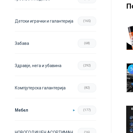
П
Детски играчки и галантерија
(165)
Забава
(68)
Здравје, нега и убавина
(292)
Компјутерска галантерија
(82)
Мебел
(177)
НОВОГОДИШЕН АСОРТИМАН
(16)