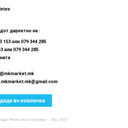
Intex
дот директно на :
 153 или 079 344 285
53 или 079 344 285
аната
fo@mkmarket.mk
rket.mk@gmail.com
дади во кошничка
здух
,
Рачен алат и опрема
SKU:
3621