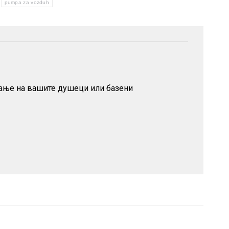
pumpa za vozduh
пање на вашите душеци или базени