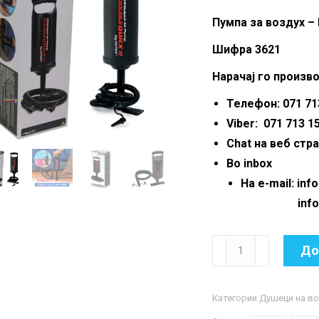
Пумпа за воздух – 
Шифра 3621
Нарачај го произво
Телефон: 071 713
Viber: 071 713 1
Chat на веб стр
Во inbox
На e-mail: in
info.mkma
Пумпа
До
за
воздух
Категории
Душеци на во
-