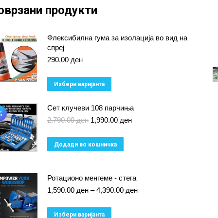
оврзани продукти
Флексибилна гума за изолација во вид на
спреј
290.00
ден
This
Избери варијанта
product
Сет клучеви 108 парчиња
has
Original
Current
2,790.00
ден
1,990.00
ден
multiple
price
price
variants.
was:
is:
Додади во кошничка
2,790.00 ден.
1,990.00 ден.
The
options
Ротационо менгеме - стега
may
Price
1,590.00
ден
–
4,390.00
ден
be
range:
chosen
1,590.00 ден
This
Избери варијанта