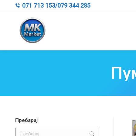
071 713 153
/
079 344 285
Пум
Пребарај
Search: