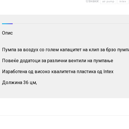
Ознаки:
Intex
air pump
intex
количина
Опис
Пумпа за воздух со голем капацитет на клип за брзо пум
Повеќе додатоци за различни вентили на пумпање
Изработена од високо квалитетна пластика од Intex
Должина 36 цм,