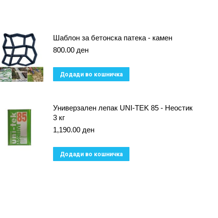
Шаблон за бетонска патека - камен
800.00
ден
Додади во кошничка
Универзален лепак UNI-TEK 85 - Неостик
3 кг
1,190.00
ден
Додади во кошничка