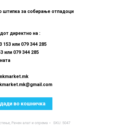
о штипка за собирање отпадоци
дот директно на :
 153 или 079 344 285
53 или 079 344 285
аната
@mkmarket.mk
ket.mk@gmail.com
дади во кошничка
стење
,
Рачен алат и опрема
SKU:
5047