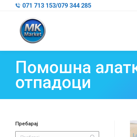
071 713 153
/
079 344 285
Помошна алатк
отпадоци
Пребарај
Search: