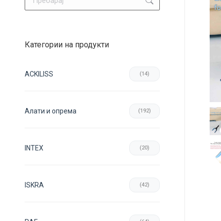
Категории на продукти
ACKILISS
(14)
Aлати и опрема
(192)
INTEX
(20)
ISKRA
(42)