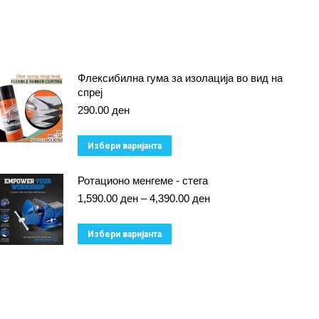
Флексибилна гума за изолација во вид на
спреј
290.00
ден
This
Избери варијанта
product
Ротационо менгеме - стега
has
Price
1,590.00
ден
–
4,390.00
ден
multiple
range:
variants.
1,590.00 ден
This
Избери варијанта
through
The
product
4,390.00 ден
options
has
may
multiple
be
variants.