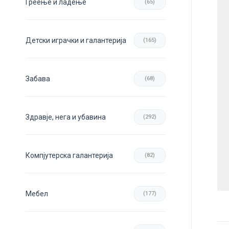
Греење и ладење
(65)
Детски играчки и галантерија
(165)
Забава
(68)
Здравје, нега и убавина
(292)
Компјутерска галантерија
(82)
Мебел
(177)