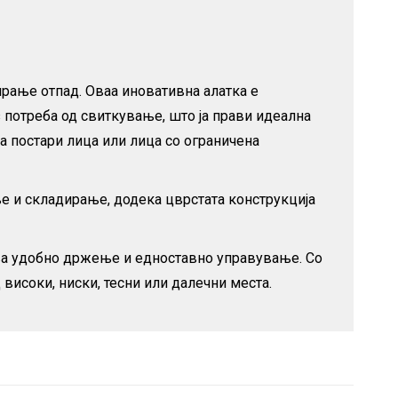
ирање отпад. Оваа иновативна алатка е
 потреба од свиткување, што ја прави идеална
за постари лица или лица со ограничена
ење и складирање, додека цврстата конструкција
ва удобно држење и едноставно управување. Со
високи, ниски, тесни или далечни места.