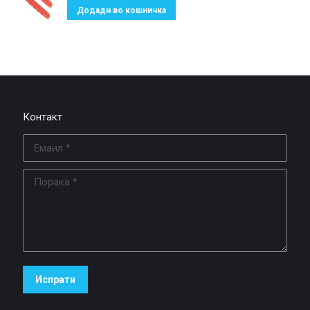
Додади во кошничка
Контакт
Емаил *
Порака *
Испрати