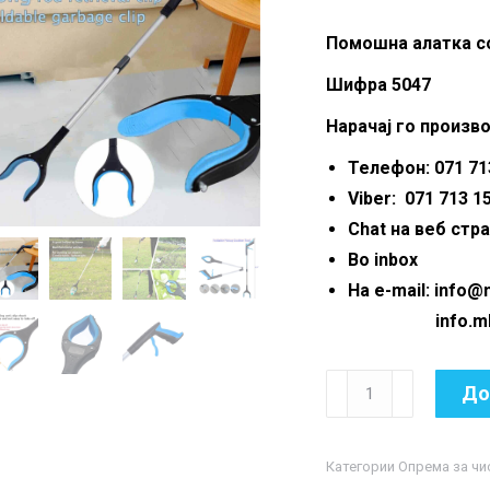
Помошна алатка с
Шифра 5047
Нарачај го произво
Телефон: 071 713
Viber: 071 713 1
Chat на веб стр
Во inbox
На e-mail: info
info.mkmar
Помошна
До
алатка
со
Категории
Опрема за чи
штипка