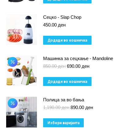
Сецко - Slap Chop
450.00
ден
Додади во кошничка
Машинка за сецкање - Mandoline
Original
Current
850.00
ден
690.00
ден
price
price
was:
is:
Додади во кошничка
850.00 ден.
690.00 ден.
Полица за во бања
Original
Current
1,190.00
ден
890.00
ден
price
price
was:
is:
This
Избери варијанта
1,190.00 ден.
890.00 ден.
product