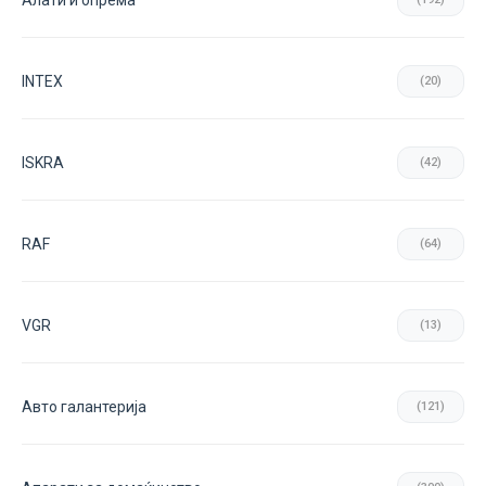
Aлати и опрема
INTEX
(20)
ISKRA
(42)
RAF
(64)
VGR
(13)
Авто галантерија
(121)