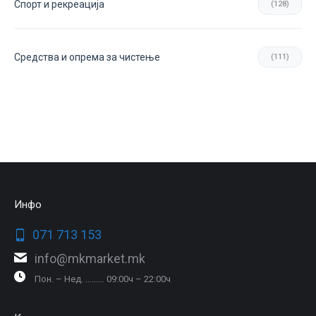
Спорт и рекреација
(128)
Средства и опрема за чистење
(111)
Инфо
071 713 153
info@mkmarket.mk
Пон. – Нед. ……… 09:00ч – 22:00ч