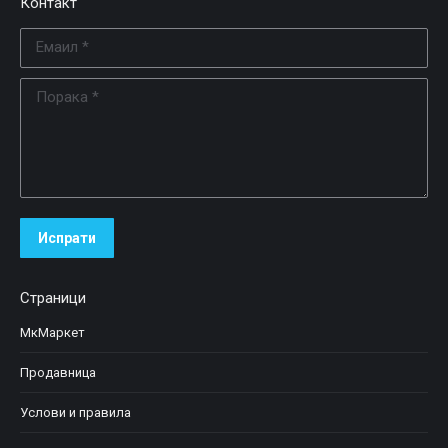
Контакт
Емаил *
Порака *
Испрати
Страници
МкМаркет
Продавница
Услови и правила