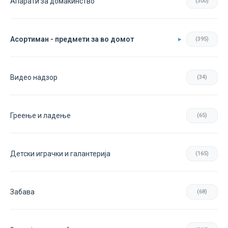
Апарати за домаќинство
(300)
Асортиман - предмети за во домот
(395)
Видео надзор
(34)
Греење и ладење
(65)
Детски играчки и галантерија
(165)
Забава
(68)