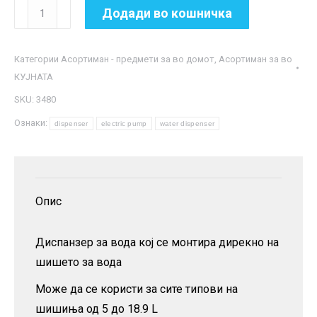
Голем
Додади во кошничка
диспанзер
за
Категории
Асортиман - предмети за во домот
,
Асортиман за во
вода
КУЈНАТА
количина
SKU:
3480
Ознаки:
dispenser
electric pump
water dispenser
Опис
Диспанзер за вода кој се монтира дирекно на
шишето за вода
Може да се користи за сите типови на
шишиња од 5 до 18.9 L