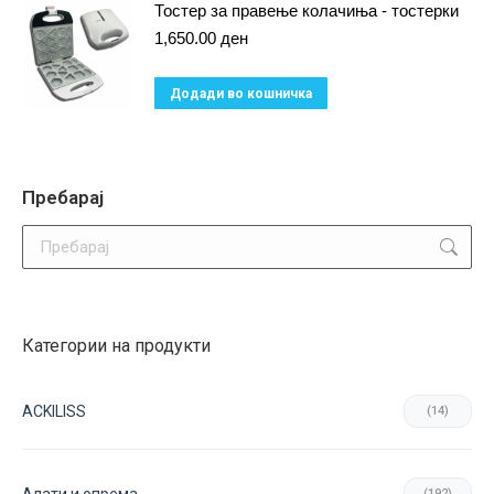
has
Тостер за правење колачиња - тостерки
multiple
1,650.00
ден
variants.
Додади во кошничка
The
options
may
be
Пребарај
chosen
Search:
on
the
product
page
Категории на продукти
ACKILISS
(14)
(192)