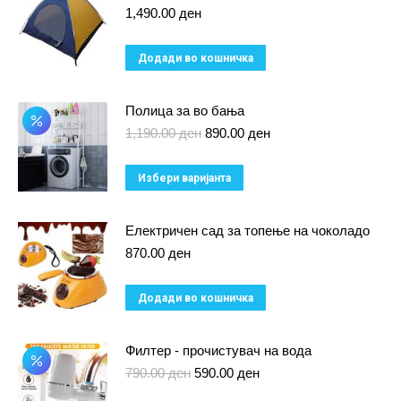
1,490.00
ден
Додади во кошничка
Полица за во бања
Original
Current
1,190.00
ден
890.00
ден
price
price
was:
is:
This
Избери варијанта
1,190.00 ден.
890.00 ден.
product
has
Електричен сад за топење на чоколадо
multiple
870.00
ден
variants.
Додади во кошничка
The
options
Филтер - прочистувач на вода
may
Original
Current
790.00
ден
590.00
ден
be
price
price