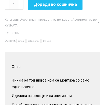
Ротациона
Додади во кошничка
чинија
на
Категории
Асортиман - предмети за во домот
,
Асортиман за во
три
КУЈНАТА
нивоа
SKU:
3286
количина
Ознаки:
cinija
rotaciona
trinivoa
Опис
Чинија на три нивоа која се монтира со само
едно вртење
Идеална за овошје и за апетисани
Изработена од високо квалитетна нетоксична