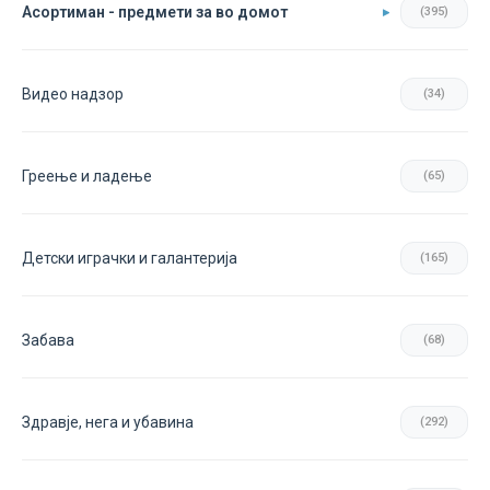
Асортиман - предмети за во домот
(395)
Видео надзор
(34)
Греење и ладење
(65)
Детски играчки и галантерија
(165)
Забава
(68)
Здравје, нега и убавина
(292)