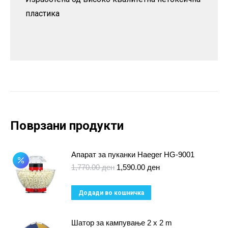
пластика
Поврзани продукти
Апарат за пуканки Haeger HG-9001
Original
Current
1,770.00
ден
1,590.00
ден
price
price
was:
is:
Додади во кошничка
1,770.00 ден.
1,590.00 ден.
Шатор за кампување 2 x 2 m