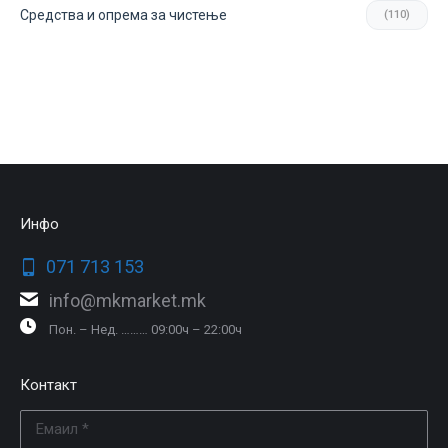
Средства и опрема за чистење
(110)
Инфо
071 713 153
info@mkmarket.mk
Пон. – Нед. ……… 09:00ч – 22:00ч
Контакт
Емаил *