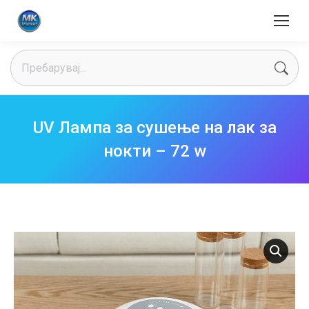
Search:
UV Лампа за сушење на лак за
нокти – 72 w