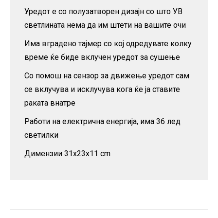
Уредот е со полузатворен дизајн со што УВ
светлината нема да им штети на вашите очи
Има вградено тајмер со кој одредувате колку
време ќе биде вклучен уредот за сушење
Со помош на сензор за движење уредот сам
се вклучува и исклучува кога ќе ја ставите
раката внатре
Работи на електрична енергија, има 36 лед
светилки
Димензии 31x23x11 cm