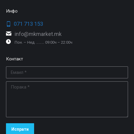
Инфо
071 713 153
info@mkmarket.mk
Пон. – Нед. ……… 09:00ч – 22:00ч
Контакт
Емаил *
Порака *
Испрати