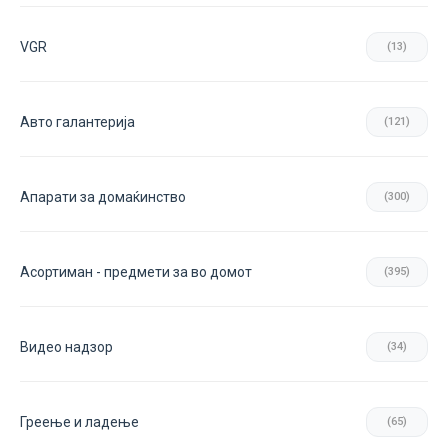
VGR
(13)
Авто галантерија
(121)
Апарати за домаќинство
(300)
Асортиман - предмети за во домот
(395)
Видео надзор
(34)
Греење и ладење
(65)