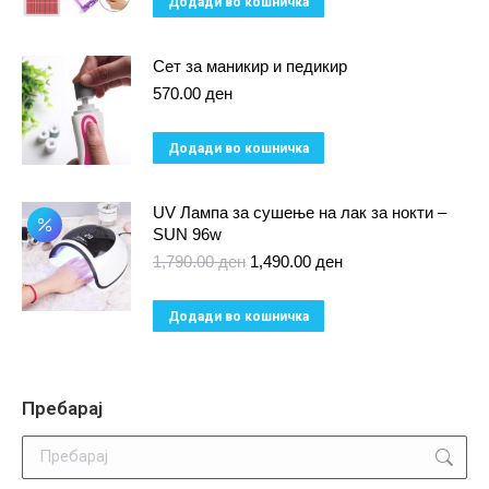
Додади во кошничка
Сет за маникир и педикир
570.00
ден
Додади во кошничка
UV Лампа за сушење на лак за нокти –
SUN 96w
Original
Current
1,790.00
ден
1,490.00
ден
price
price
was:
is:
Додади во кошничка
1,790.00 ден.
1,490.00 ден.
Пребарај
Search: