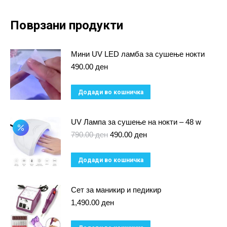
Поврзани продукти
Мини UV LED ламба за сушење нокти
490.00
ден
Додади во кошничка
UV Лампа за сушење на нокти – 48 w
Original
Current
790.00
ден
490.00
ден
price
price
was:
is:
Додади во кошничка
790.00 ден.
490.00 ден.
Сет за маникир и педикир
1,490.00
ден