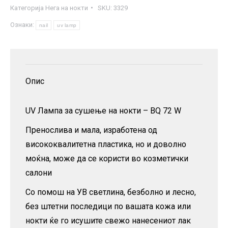
Категорија
Нега на нокти
SKU:
3329
сушење
Ознаки:
на
nail
uv lamp
лак
за
нокти
Опис
–
72
UV Лампа за сушење на нокти – BQ 72 W
w
количина
Пренослива и мала, изработена од
висококвалитетна пластика, но и доволно
моќна, може да се користи во козметички
салони
Со помош на УВ светлина, безболно и лесно,
без штетни последици по вашата кожа или
нокти ќе го исушите свежо нанесениот лак