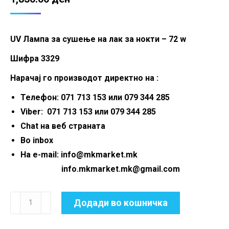
UV Лампа за сушење на лак за нокти – 72 w
Шифра 3329
Нарачај го производот директно на :
Телефон: 071 713 153 или 079 344 285
Viber: 071 713 153 или 079 344 285
Chat на веб страната
Во inbox
На e-mail: info@mkmarket.mk
info.mkmarket.mk@gmail.com
UV
Додади во кошничка
Лампа
за