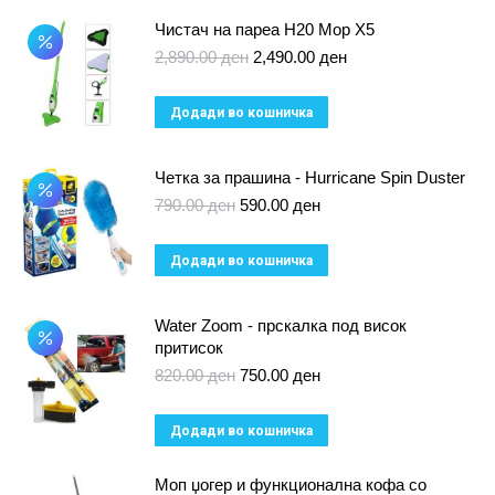
Чистач на пареа H20 Mop X5
Original
Current
2,890.00
ден
2,490.00
ден
price
price
was:
is:
Додади во кошничка
2,890.00 ден.
2,490.00 ден.
Четка за прашина - Hurricane Spin Duster
Original
Current
790.00
ден
590.00
ден
price
price
was:
is:
Додади во кошничка
790.00 ден.
590.00 ден.
Water Zoom - прскалка под висок
притисок
Original
Current
820.00
ден
750.00
ден
price
price
was:
is:
Додади во кошничка
820.00 ден.
750.00 ден.
Моп џогер и функционална кофа со