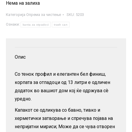
Нема на залиха
Категорија
Опрема за чистење
SKU:
5203
Ознаки:
kanta za otpadoci
trash can
Опис
Со тенок профил и елегантен бел финиш,
корпата за отпадоци од 13 литри е одличен
додаток во вашиот дом кој ќе одржува сè
уредно.
Kапакот се одликува со бавно, тивко и
херметички затворање и спречува појава на
непријатни мириси; Може да се чува отворен