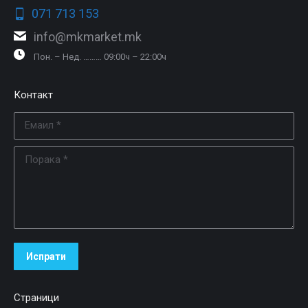
071 713 153
info@mkmarket.mk
Пон. – Нед. ……… 09:00ч – 22:00ч
Контакт
Емаил *
Порака *
Испрати
Страници