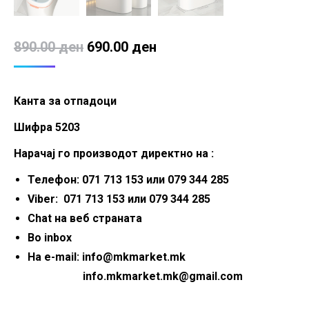
Original
Current
890.00
ден
690.00
ден
price
price
was:
is:
Канта за отпадоци
890.00 ден.
690.00 ден.
Шифра 5203
Нарачај го производот директно на :
Телефон: 071 713 153 или 079 344 285
Viber: 071 713 153 или 079 344 285
Chat на веб страната
Во inbox
На e-mail: info@mkmarket.mk
info.mkmarket.mk@gmail.com