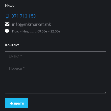
Инфо
071 713 153
info@mkmarket.mk
Пон. – Нед. ……… 09:00ч – 22:00ч
Контакт
Емаил *
Порака *
Испрати