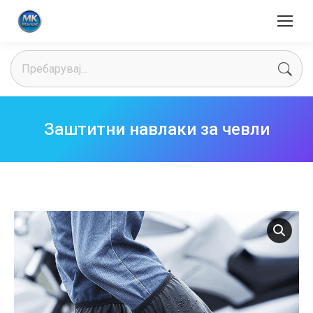
Search:
Заштитни навлаки за чевли