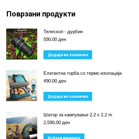
Поврзани продукти
Телескоп - дурбин
590.00
ден
Додади во кошничка
Елегантна торба со термо изолација
490.00
ден
Додади во кошничка
Шатор за кампување 2.2 x 2.2 m
2,590.00
ден
This
Избери варијанта