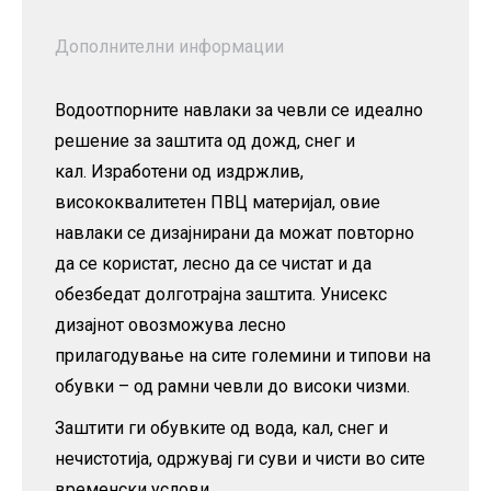
Дополнителни информации
Водоотпорните навлаки за чевли се идеално
решение за заштита од дожд, снег и
кал. Изработени од издржлив,
висококвалитетен ПВЦ материјал, овие
навлаки се дизајнирани да можат повторно
да се користат, лесно да се чистат и да
обезбедат долготрајна заштита. Унисекс
дизајнот овозможува лесно
прилагодување на сите големини и типови на
обувки – од рамни чевли до високи чизми.
Заштити ги обувките од вода, кал, снег и
нечистотија, одржувај ги суви и чисти во сите
временски услови.