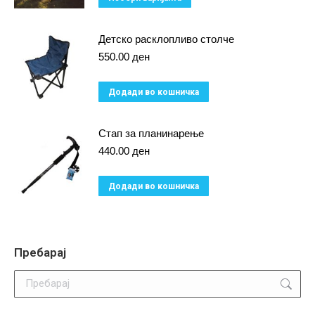
product
has
Детско расклопливо столче
multiple
550.00
ден
variants.
Додади во кошничка
The
options
Стап за планинарење
may
440.00
ден
be
chosen
Додади во кошничка
on
the
product
Пребарај
page
Search: