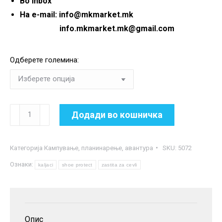
Во inbox
На e-mail: info@mkmarket.mk
info.mkmarket.mk@gmail.com
Одберете големина:
Заштитни
Додади во кошничка
навлаки
за
Категорија
Кампување, планинарење, авантура
SKU:
5072
чевли
Ознаки:
количина
kaljaci
shoe protect
zastita za cevli
Опис