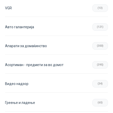
VGR
(13)
Авто галантерија
(121)
Апарати за домаќинство
(300)
Асортиман - предмети за во домот
(395)
Видео надзор
(34)
Греење и ладење
(65)