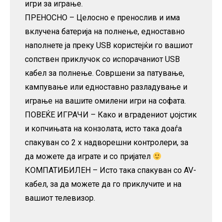
игри за играње.
ПРЕНОСНО – Целосно е пренослив и има
вклучена батерија на полнење, едноставно
наполнете ја преку USB користејќи го вашиот
сопствен приклучок со испорачаниот USB
кабел за полнење. Совршени за патување,
кампување или едноставно разладување и
играње на вашите омилени игри на софата.
ПОВЕЌЕ ИГРАЧИ – Како и вградениот џојстик
и копчињата на конзолата, исто така доаѓа
спакуван со 2 x надворешни контролери, за
да можете да играте и со пријател
КОМПАТИБИЛЕН – Исто така спакуван со AV-
кабел, за да можете да го приклучите и на
вашиот телевизор.