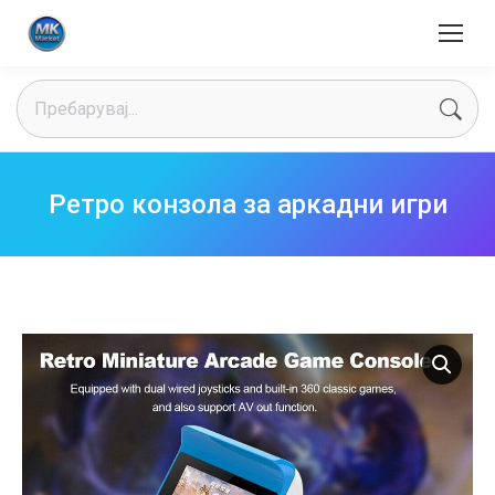
Search:
Ретро конзола за аркадни игри