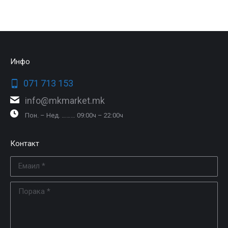
Инфо
071 713 153
info@mkmarket.mk
Пон. – Нед. ……… 09:00ч – 22:00ч
Контакт
Емаил *
Порака *