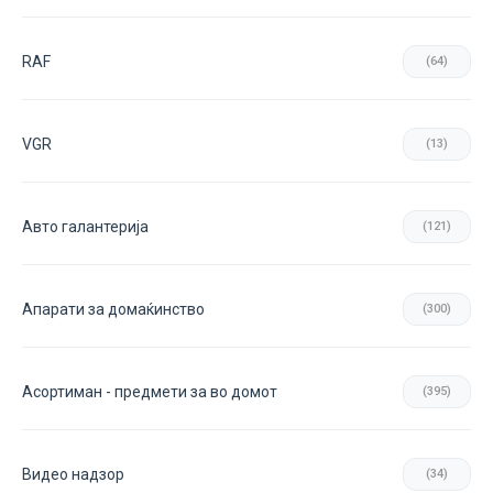
RAF
(64)
VGR
(13)
Авто галантерија
(121)
Апарати за домаќинство
(300)
Асортиман - предмети за во домот
(395)
Видео надзор
(34)