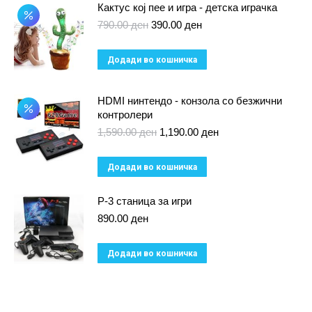
has
Кактус кој пее и игра - детска играчка
multiple
Original
Current
790.00
ден
390.00
ден
price
price
variants.
was:
is:
Додади во кошничка
The
790.00 ден.
390.00 ден.
options
HDMI нинтендо - конзола со безжични
may
контролери
be
Original
Current
1,590.00
ден
1,190.00
ден
chosen
price
price
was:
on
is:
Додади во кошничка
1,590.00 ден.
1,190.00 ден.
the
product
P-3 станица за игри
page
890.00
ден
Додади во кошничка