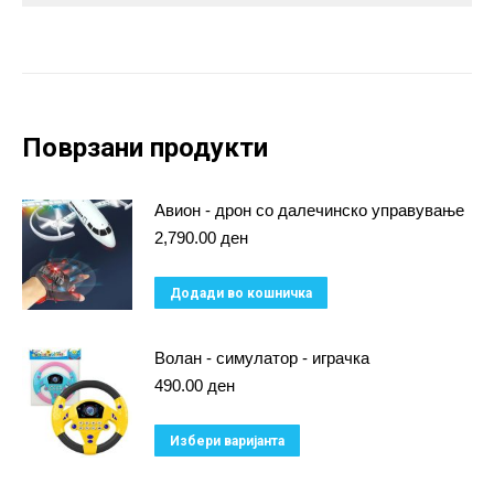
Поврзани продукти
Авион - дрон со далечинско управување
2,790.00
ден
Додади во кошничка
Волан - симулатор - играчка
490.00
ден
This
Избери варијанта
product