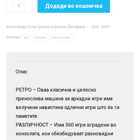
Ретро
Додади во кошничка
конзола
за
Категорија
Електрични играчки (батерии)
SKU:
4397
аркадни
Ознаки:
игри
igri
konzola
retro arcade
количина
Опис
РЕТРО – Оваа класична и целосно
пренослива машина за аркадни игри има
вклучени навистина одлични игри што ќе ги
паметите
РАЗЛИЧНОСТ – Има 360 игри вградени во
конзолата, кои обезбедуваат разновидни