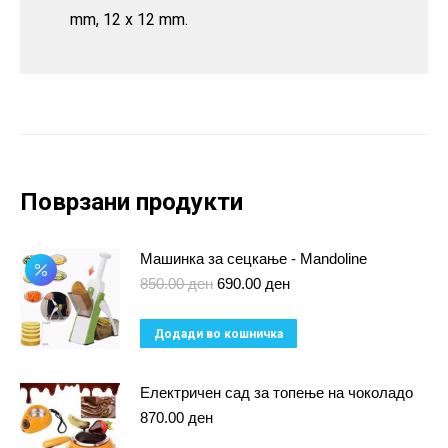
mm, 12 x 12 mm.
Поврзани продукти
Машинка за сецкање - Mandoline
Original
Current
850.00
ден
690.00
ден
price
price
was:
is:
Додади во кошничка
850.00 ден.
690.00 ден.
Електричен сад за топење на чоколадо
870.00
ден