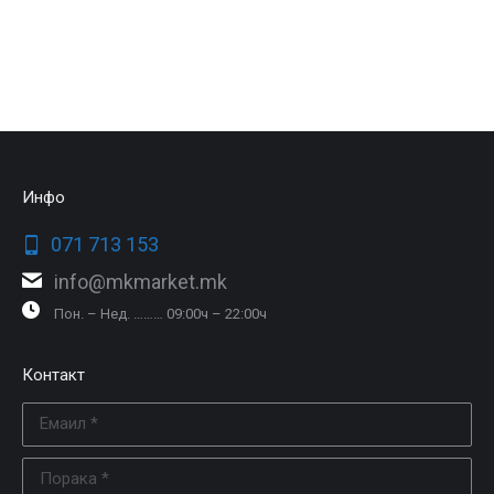
Инфо
071 713 153
info@mkmarket.mk
Пон. – Нед. ……… 09:00ч – 22:00ч
Контакт
Емаил *
Порака *