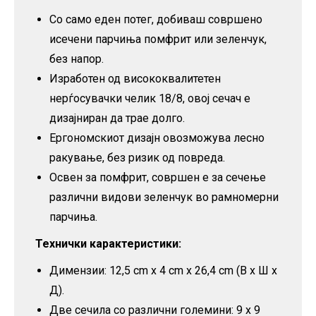
Со само еден потег, добиваш совршено
исечени парчиња помфрит или зеленчук,
без напор.
Изработен од висококвалитетен
нерѓосувачки челик 18/8, овој сечач е
дизајниран да трае долго.
Ергономскиот дизајн овозможува лесно
ракување, без ризик од повреда.
Освен за помфрит, совршен е за сечење
различни видови зеленчук во рамномерни
парчиња.
Технички карактеристики:
Димензии: 12,5 cm х 4 cm х 26,4 cm (В х Ш х
Д).
Две сечила со различни големини: 9 x 9