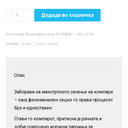
Метална
Додади во кошничка
машинка
за
Категорија
Асортиман за во КУЈНАТА
SKU:
3741
сечење
Ознаки:
помфрит
pomfrit
potato chopper
количина
Опис
Заборави на макотрпното сечење на компири
– овој феноменален сецко го прави процесот
брз и едноставен.
Стави го компирот, притисни ја рачката и
добиј совршено исечени парчиња за