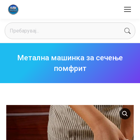
Search:
Метална машинка за сечење
помфрит