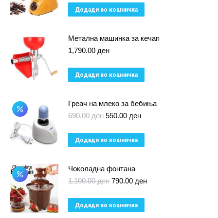
Додади во кошничка
Метална машинка за кечап
1,790.00
ден
Додади во кошничка
Греач на млеко за бебиња
Original
Current
690.00
ден
550.00
ден
price
price
was:
is:
Додади во кошничка
690.00 ден.
550.00 ден.
Чоколадна фонтана
Original
Current
1,100.00
ден
790.00
ден
price
price
was:
is:
Додади во кошничка
1,100.00 ден.
790.00 ден.