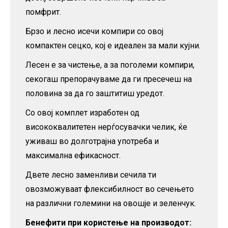
помфрит.
Брзо и лесно исечи компири со овој
компактен сецко, кој е идеален за мали кујни.
Лесен е за чистење, а за поголеми компири,
секогаш препорачуваме да ги пресечеш на
половина за да го заштитиш уредот.
Со овој комплет изработен од
висококвалитетен нерѓосувачки челик, ќе
уживаш во долготрајна употреба и
максимална ефикасност.
Двете лесно заменливи сечила ти
овозможуваат флексибилност во сечењето
на различни големини на овошје и зеленчук.
Бенефити при користење на производот: