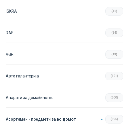
ISKRA
(42)
RAF
(64)
VGR
(13)
Авто галантерија
(121)
Апарати за домаќинство
(300)
Асортиман - предмети за во домот
(395)