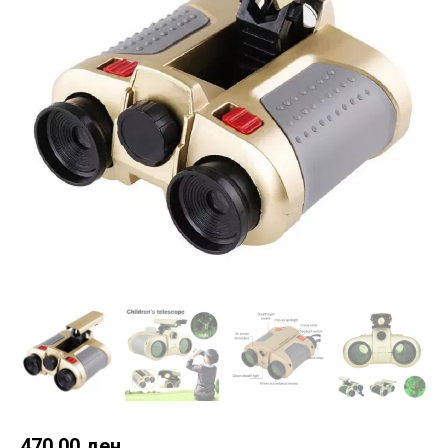
470.00
ден