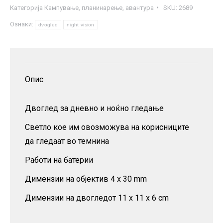
Категорија
Кампување, планинарење, авантура
SKU:
2689
и
Ознаки:
ноќно
dvogled
night vision
гледање
количина
Опис
Двоглед за дневно и ноќно гледање
Светло кое им овозможува на корисниците
да гледаат во темнина
Работи на батерии
Димензии на објектив 4 x 30 mm
Димензии на двогледот 11 x 11 x 6 cm