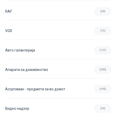
RAF
(64)
VGR
(13)
Авто галантерија
(121)
Апарати за домаќинство
(300)
Асортиман - предмети за во домот
(395)
Видео надзор
(34)