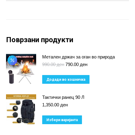
Поврзани продукти
Метален држач за оган во природа
Original
Current
990.00
ден
790.00
ден
price
price
was:
is:
Додади во кошничка
990.00 ден.
790.00 ден.
Тактички ранец 90 Л
1,350.00
ден
This
Избери варијанта
product