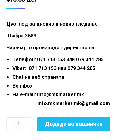
Двоглед за дневно и ноќно гледање
Шифра 3689
Нарачај го производот директно на :
Телефон: 071 713 153 или 079 344 285
Viber: 071 713 153 или 079 344 285
Chat на веб страната
Во inbox
На e-mail: info@mkmarket.mk
info.mkmarket.mk@gmail.com
Двоглед
Додади во кошничка
за
дневно