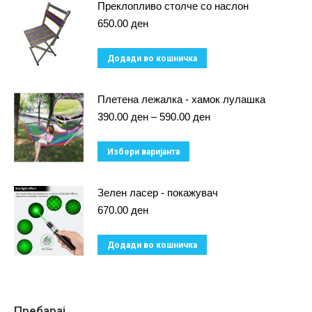
has
Преклопливо столче со наслон
multiple
650.00
ден
variants.
Додади во кошничка
The
options
Плетена лежалка - хамок лулашка
may
Price
390.00
ден
–
590.00
ден
be
range:
chosen
390.00 ден
This
Избери варијанта
on
through
product
590.00 ден
the
has
Зелен ласер - покажувач
product
multiple
670.00
ден
page
variants.
Додади во кошничка
The
options
may
be
Пребарај