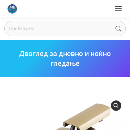
Search:
Двоглед за дневно и ноќно
гледање