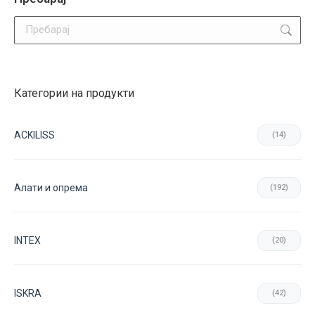
chosen
Search:
on
the
product
page
Категории на продукти
ACKILISS
(14)
Aлати и опрема
(192)
INTEX
(20)
ISKRA
(42)