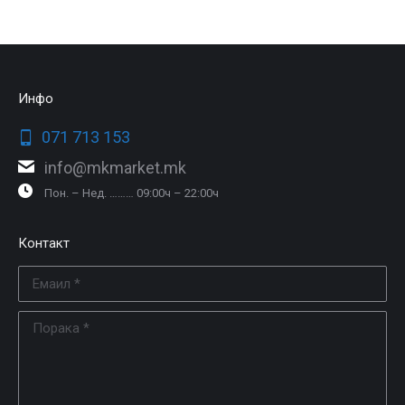
Инфо
071 713 153
info@mkmarket.mk
Пон. – Нед. ……… 09:00ч – 22:00ч
Контакт
Емаил *
Порака *