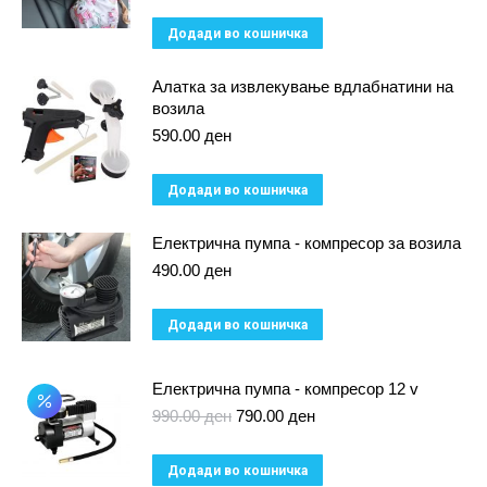
Додади во кошничка
Алатка за извлекување вдлабнатини на
возила
590.00
ден
Додади во кошничка
Електрична пумпа - компресор за возила
490.00
ден
Додади во кошничка
Електрична пумпа - компресор 12 v
Original
Current
990.00
ден
790.00
ден
price
price
was:
is:
Додади во кошничка
990.00 ден.
790.00 ден.