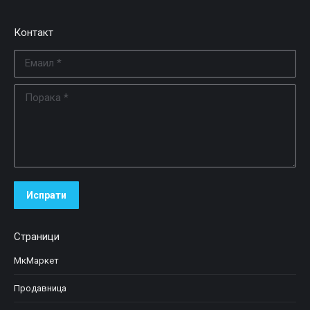
Контакт
Емаил *
Порака *
Испрати
Страници
МкМаркет
Продавница