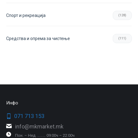
Спорт и рекреација
(128)
Средства и опрема за чистење
(111)
Инфо
071 713 153
info@mkmarket.mk
Пон. – Нед. ……… 09:00ч – 22:00ч