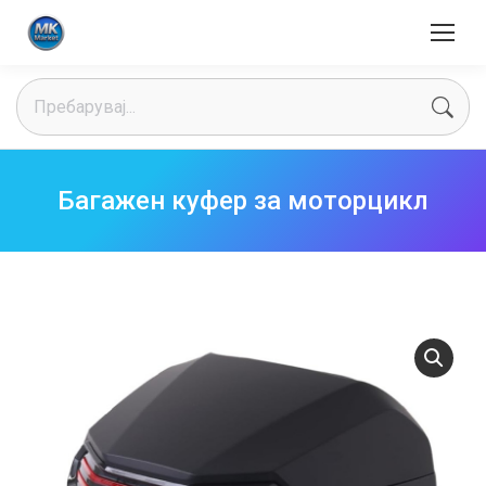
Search:
Багажен куфер за моторцикл