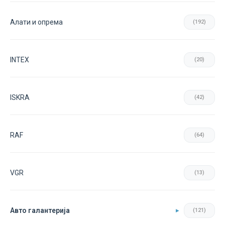
Aлати и опрема
(192)
INTEX
(20)
ISKRA
(42)
RAF
(64)
VGR
(13)
Авто галантерија
(121)