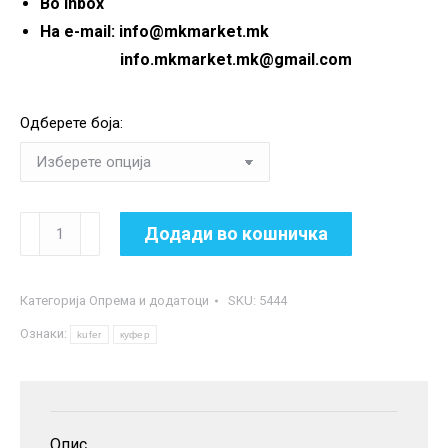
Во inbox
На e-mail: info@mkmarket.mk
info.mkmarket.mk@gmail.com
Одберете боја:
Багажен
Додади во кошничка
куфер
за
Категорија
Опрема и додатоци
SKU:
5444
моторцикл
Ознаки:
количина
kufer
куфер
Опис