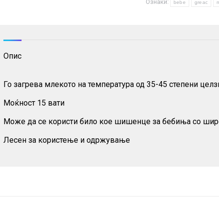
Ознаки:
бебиња
bebe
greac
количина
Опис
Го загрева млекото на температура од 35-45 степени цел
Моќност 15 вати
Може да се користи било кое шишенце за бебиња со широ
Лесен за користење и одржување