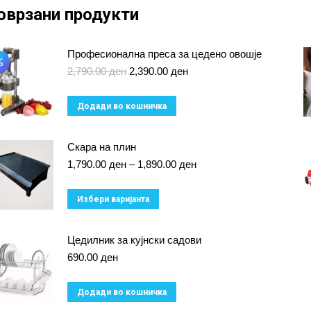
оврзани продукти
Професионална преса за цедено овошје
Original
Current
2,790.00
ден
2,390.00
ден
price
price
was:
is:
Додади во кошничка
2,790.00 ден.
2,390.00 ден.
Скара на плин
Price
1,790.00
ден
–
1,890.00
ден
range:
1,790.00 ден
This
Избери варијанта
through
product
1,890.00 ден
has
Цедилник за кујнски садови
multiple
690.00
ден
variants.
Додади во кошничка
The