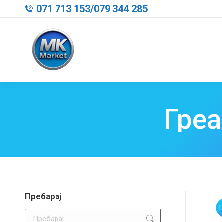
071 713 153
/
079 344 285
Греа
Пребарај
Search: