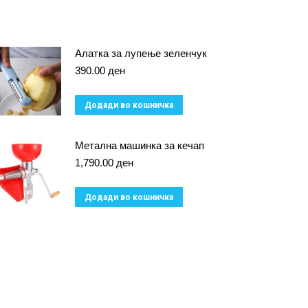
Алатка за лупење зеленчук
390.00
ден
Додади во кошничка
Метална машинка за кечап
1,790.00
ден
Додади во кошничка