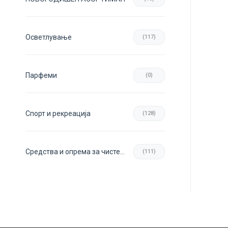
Осветлување
(117)
Парфеми
(0)
Спорт и рекреација
(128)
Средства и опрема за чистење
(111)