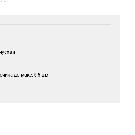
mleko
зиусови
чина до макс. 5.5 цм