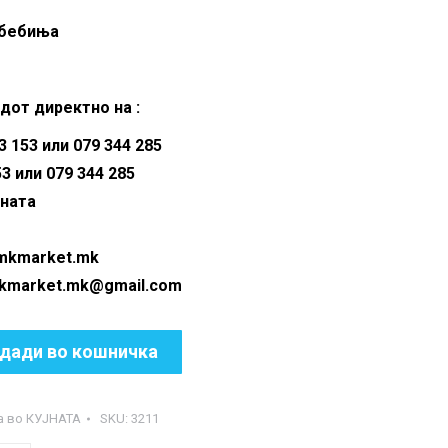
is:
 бебиња
00 ден.
550.00 ден.
дот директно на :
 153 или 079 344 285
53 или 079 344 285
аната
@mkmarket.mk
ket.mk@gmail.com
дади во кошничка
а во КУЈНАТА
SKU:
3211