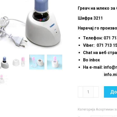
was:
Греач на млеко за
690.
Шифра 3211
Нарачај го произво
Телефон: 071 713
Viber: 071 713 1
Chat на веб стр
Во inbox
На e-mail: info
info.mkmar
Греач
До
на
млеко
Категорија
Асортиман з
за