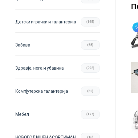
П
Детски играчки и галантерија
(165)
Забава
(68)
Здравје, нега и убавина
(292)
Компјутерска галантерија
(82)
Мебел
(177)
НОВОГОДИШЕН АСОРТИМАН
(16)