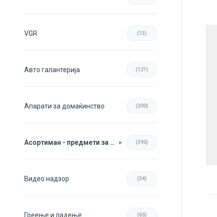
VGR
(13)
Авто галантерија
(121)
Апарати за домаќинство
(300)
Асортиман - предмети за во домот
(395)
Видео надзор
(34)
Греење и ладење
(65)