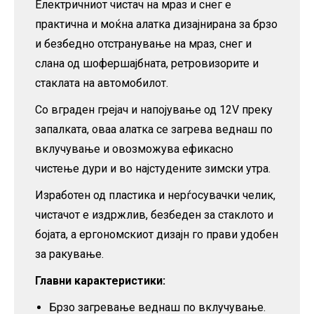
Електричниот чистач на мраз и снег е
количина
практична и моќна алатка дизајнирана за брзо
и безбедно отстранување на мраз, снег и
слана од шофершајбната, ретровизорите и
стаклата на автомобилот.
Со вграден грејач и напојување од 12V преку
запалката, оваа алатка се загрева веднаш по
вклучување и овозможува ефикасно
чистење дури и во најстудените зимски утра.
Изработен од пластика и нерѓосувачки челик,
чистачот е издржлив, безбеден за стаклото и
бојата, а ергономскиот дизајн го прави удобен
за ракување.
Главни карактеристики:
Брзо загревање веднаш по вклучување.