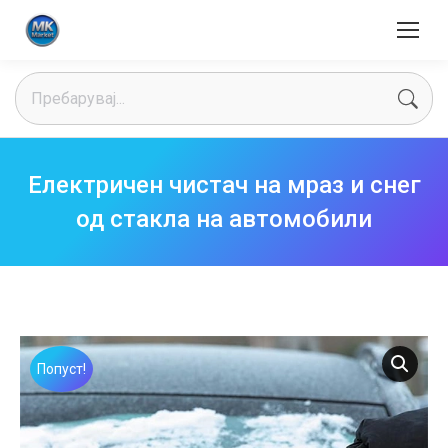
Search:
Електричен чистач на мраз и снег
од стакла на автомобили
Попуст!