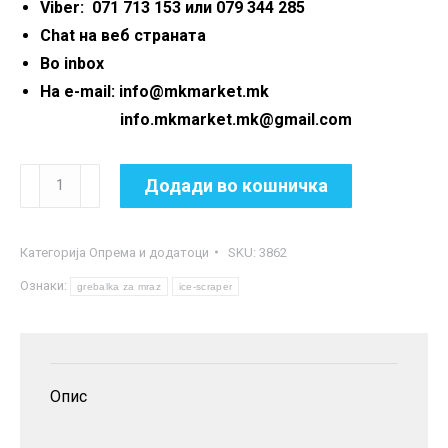
Viber: 071 713 153 или 079 344 285
Chat на веб страната
Во inbox
На e-mail: info@mkmarket.mk
info.mkmarket.mk@gmail.com
Електричен
Додади во кошничка
чистач
на
Категорија
Опрема и додатоци
SKU:
3862
мраз
Ознаки:
и
grebalka za mraz
ice-scraper
снег
од
стакла
Опис
на
автомобили