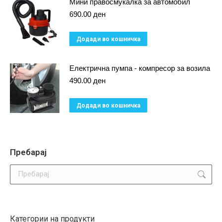
Мини правосмукалка за автомобил
product
690.00
ден
page
Додади во кошничка
Електрична пумпа - компресор за возила
490.00
ден
Додади во кошничка
Пребарај
Search:
Категории на продукти