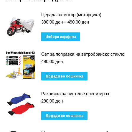
Церада за мотор (моторцикл)
Price
390.00
ден
–
490.00
ден
range:
390.00 ден
This
Избери варијанта
through
product
490.00 ден
has
Сет за поправка на ветробранско стакло
multiple
490.00
ден
variants.
Додади во кошничка
The
options
Ракавица за чистење снег и мраз
may
290.00
ден
be
chosen
Додади во кошничка
on
the