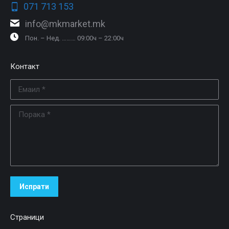
071 713 153
info@mkmarket.mk
Пон. – Нед. ……… 09:00ч – 22:00ч
Контакт
Емаил *
Порака *
Испрати
Страници