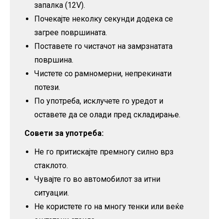
запалка (12V).
Почекајте неколку секунди додека се
загрее површината.
Поставете го чистачот на замрзнатата
површина.
Чистете со рамномерни, непрекинати
потези.
По употреба, исклучете го уредот и
оставете да се олади пред складирање.
Совети за употреба:
Не го притискајте премногу силно врз
стаклото.
Чувајте го во автомобилот за итни
ситуации.
Не користете го на многу тенки или веќе