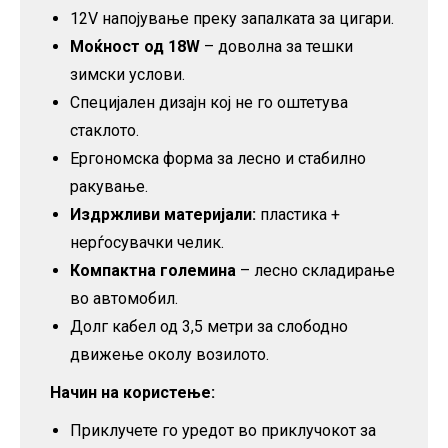
12V напојување преку запалката за цигари.
Моќност од 18W
– доволна за тешки
зимски услови.
Специјален дизајн кој не го оштетува
стаклото.
Ергономска форма за лесно и стабилно
ракување.
Издржливи материјали:
пластика +
нерѓосувачки челик.
Компактна големина
– лесно складирање
во автомобил.
Долг кабел од 3,5 метри за слободно
движење околу возилото.
Начин на користење:
Приклучете го уредот во приклучокот за