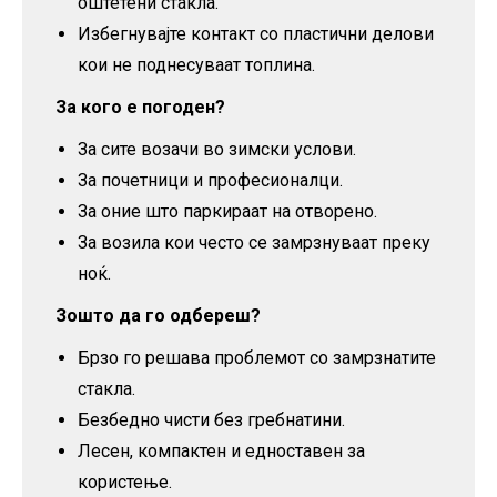
оштетени стакла.
Избегнувајте контакт со пластични делови
кои не поднесуваат топлина.
За кого е погоден?
За сите возачи во зимски услови.
За почетници и професионалци.
За оние што паркираат на отворено.
За возила кои често се замрзнуваат преку
ноќ.
Зошто да го одбереш?
Брзо го решава проблемот со замрзнатите
стакла.
Безбедно чисти без гребнатини.
Лесен, компактен и едноставен за
користење.