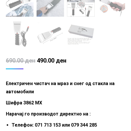
Original
Current
690.00
ден
490.00
ден
price
price
was:
is:
Електричен чистач на мраз и снег од стакла на
690.00 ден.
490.00 ден.
автомобили
Шифра 3862 MX
Нарачај го производот директно на :
Телефон: 071 713 153 или 079 344 285