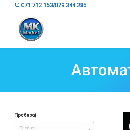
071 713 153
/
079 344 285
Автома
Пребарај
Search: