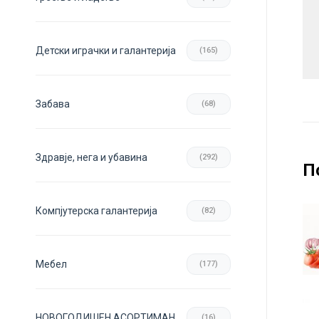
Детски играчки и галантерија
(165)
Забава
(68)
Здравје, нега и убавина
(292)
П
Компјутерска галантерија
(82)
Мебел
(177)
НОВОГОДИШЕН АСОРТИМАН
(16)