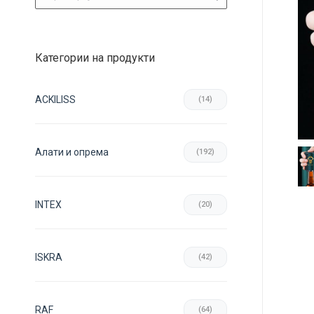
Категории на продукти
ACKILISS
(14)
Aлати и опрема
(192)
INTEX
(20)
ISKRA
(42)
RAF
(64)