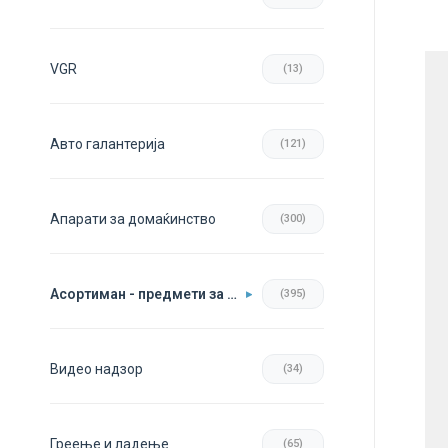
VGR
(13)
Авто галантерија
(121)
Апарати за домаќинство
(300)
Асортиман - предмети за во домот
(395)
Видео надзор
(34)
Греење и ладење
(65)