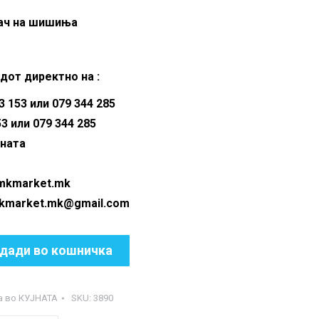
ач на шишиња
дот директно на :
 153 или 079 344 285
53 или 079 344 285
аната
@mkmarket.mk
ket.mk@gmail.com
дади во кошничка
а во КУЈНАТА
SKU:
3890