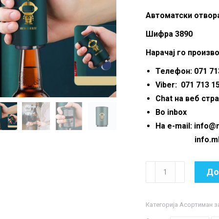
Автоматски отвор
Шифра 3890
Нарачај го произво
Телефон: 071 713
Viber: 071 713 1
Chat на веб стр
Во inbox
На e-mail: info
info.mkmar
Автоматски
До
отворач
на
Категорија
Асортиман з
шишиња