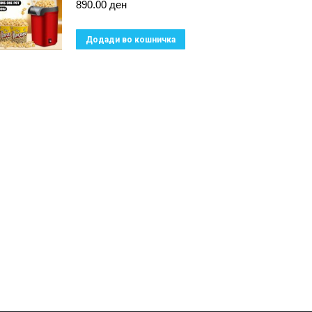
890.00
ден
Додади во кошничка