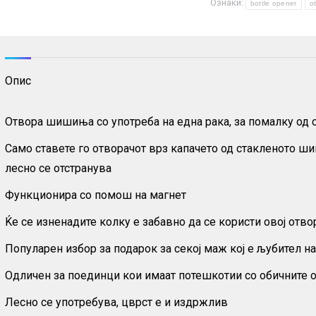
Ознаки:
количина
bottle opener
ot
Опис
Отвора шишиња со употреба на една рака, за помалку од 
Само ставете го отворачот врз капачето од стакленото шиш
лесно се отстранува
Функционира со помош на магнет
Ќе се изненадите колку е забавно да се користи овој от
Популарен избор за подарок за секој маж кој е љубител на
Одличен за поединци кои имаат потешкотии со обичните
Лесно се употребува, цврст е и издржлив