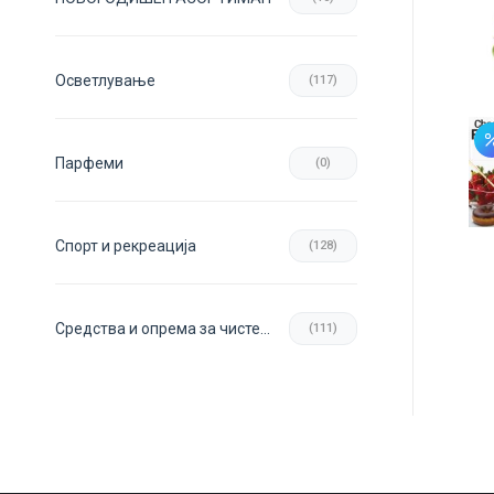
Осветлување
(117)
Парфеми
(0)
Спорт и рекреација
(128)
Средства и опрема за чистење
(111)