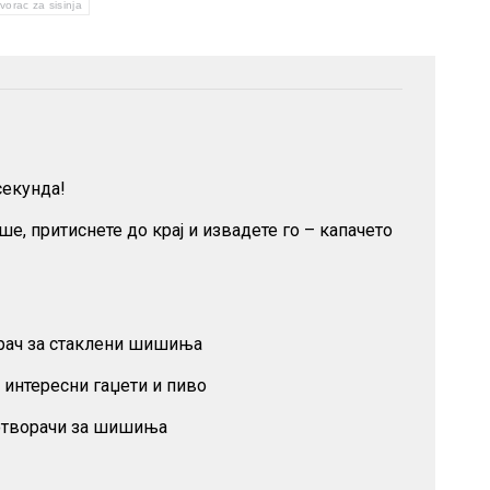
vorac za sisinja
секунда!
е, притиснете до крај и извадете го – капачето
ворач за стаклени шишиња
 интересни гаџети и пиво
 отворачи за шишиња