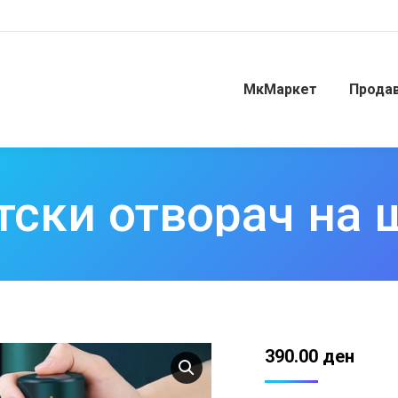
МкМаркет
Прода
тски отворач на
390.00
ден