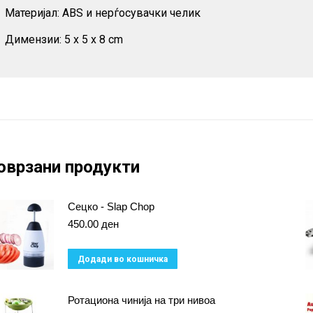
Материјал: ABS и нерѓосувачки челик
Димензии: 5 x 5 x 8 cm
оврзани продукти
Сецко - Slap Chop
450.00
ден
Додади во кошничка
Ротациона чинија на три нивоа