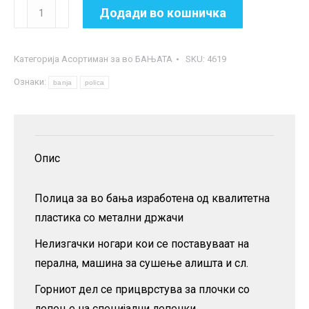
Полица
Додади во кошничка
за
во
Категорија
Асортиман за во БАЊАТА
SKU:
4619
бања
Ознаки:
количина
banja
polica
Опис
Полица за во бања изработена од квалитетна
пластика со метални држачи
Нелизгачки ногари кои се поставуваат на
перална, машина за сушење алишта и сл.
Горниот дел се прицврстува за плочки со
лепење на специјални лепенки