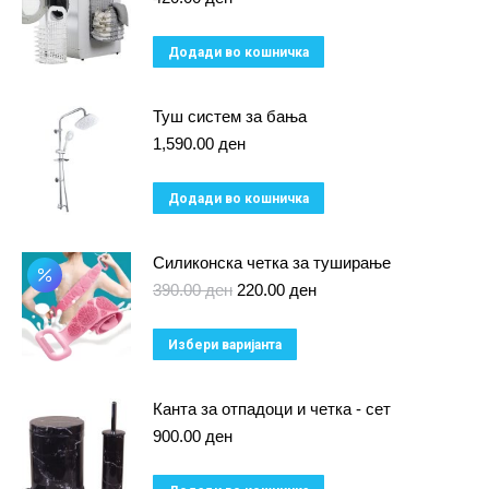
Додади во кошничка
Туш систем за бања
1,590.00
ден
Додади во кошничка
Силиконска четка за туширање
Original
Current
390.00
ден
220.00
ден
price
price
was:
is:
This
Избери варијанта
390.00 ден.
220.00 ден.
product
has
Канта за отпадоци и четка - сет
multiple
900.00
ден
variants.