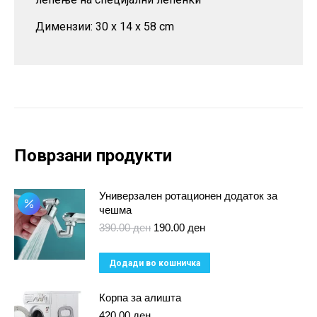
Димензии: 30 x 14 x 58 cm
Поврзани продукти
Универзален ротационен додаток за
чешма
Original
Current
390.00
ден
190.00
ден
price
price
was:
is:
Додади во кошничка
390.00 ден.
190.00 ден.
Корпа за алишта
420.00
ден