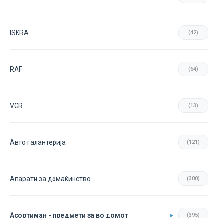
ISKRA
(42)
RAF
(64)
VGR
(13)
Авто галантерија
(121)
Апарати за домаќинство
(300)
Асортиман - предмети за во домот
(395)