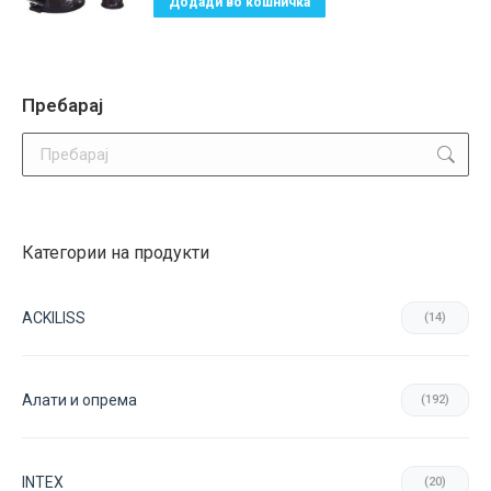
Додади во кошничка
The
options
may
be
Пребарај
chosen
Search:
on
the
product
page
Категории на продукти
ACKILISS
(14)
Aлати и опрема
(192)
INTEX
(20)