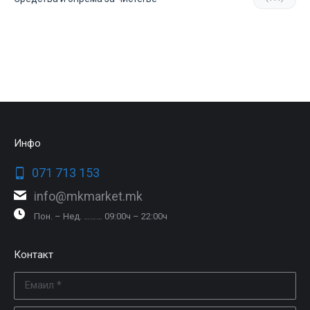
Инфо
071 713 153
info@mkmarket.mk
Пон. – Нед. ……… 09:00ч – 22:00ч
Контакт
Емаил *