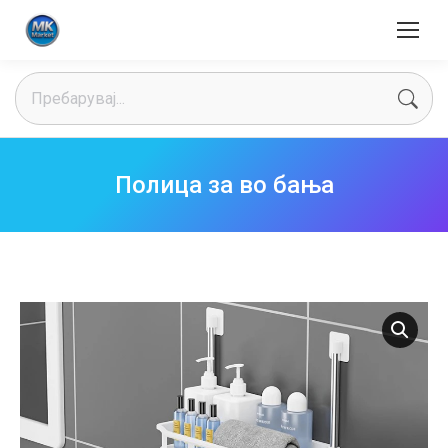
Search:
Полица за во бања