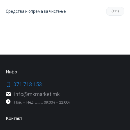
Средства и опрема за чистење
(111)
Инфо
071 713 153
info@mkmarket.mk
Пон. – Нед. ……… 09:00ч – 22:00ч
Контакт
Емаил *