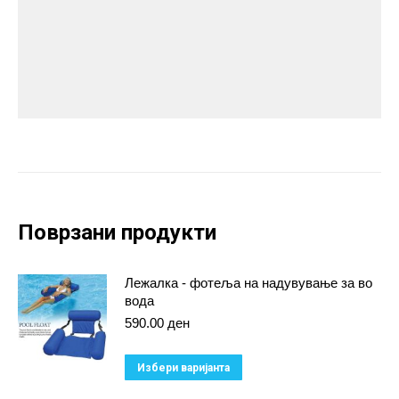
Поврзани продукти
Лежалка - фотеља на надувување за во
вода
590.00
ден
This
Избери варијанта
product