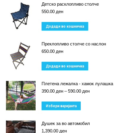
Детско расклопливо столче
has
550.00
ден
multiple
variants.
Додади во кошничка
The
options
Преклопливо столче со наслон
may
650.00
ден
be
chosen
Додади во кошничка
on
the
Плетена лежалка - хамок лулашка
product
Price
390.00
ден
–
590.00
ден
page
range:
390.00 ден
This
Избери варијанта
through
product
590.00 ден
has
Душек за во автомобил
multiple
1,390.00
ден