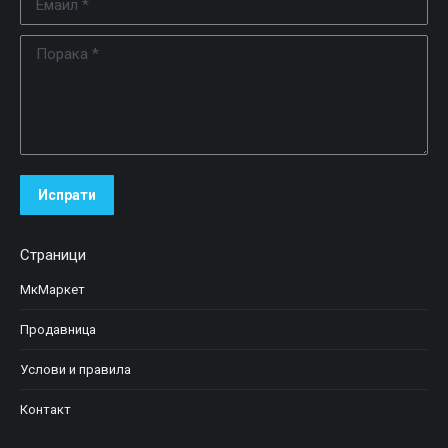
Порака *
Испрати
Страници
МкМаркет
Продавница
Услови и правила
Контакт