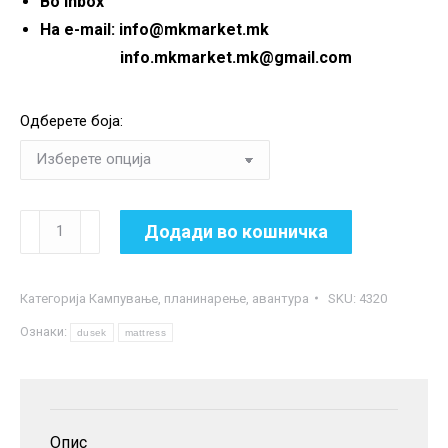
Во inbox
На e-mail: info@mkmarket.mk
info.mkmarket.mk@gmail.com
Одберете боја:
Воздушен
Додади во кошничка
душек
за
Категорија
Кампување, планинарење, авантура
SKU:
4320
кампување
Ознаки:
количина
dusek
mattress
Опис