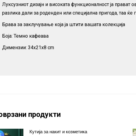
Луксузниот дизајн и високата функционалност ја прават о
разлика дали за роденден или специјална пригода, таа ќе 
Брава за заклучување која ја штити вашата колекција
Боја: Темно кафеава
Димензии: 34x21x8 cm
оврзани продукти
Кутија за накит и козметика