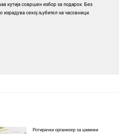
ваа кутија совршен избор за подарок. Без
го израдува секој љубител на часовници.
Ротирачки организер за шминки