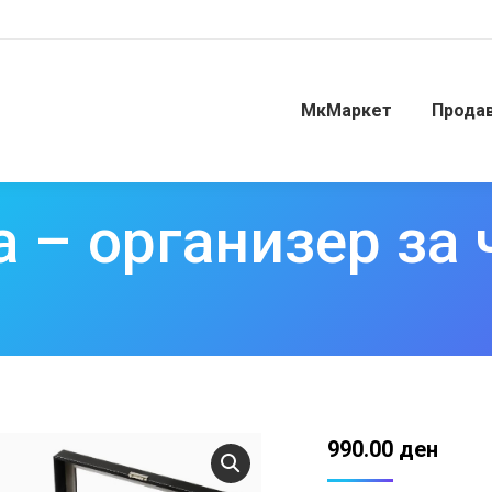
МкМаркет
Прода
а – организер за
990.00
ден