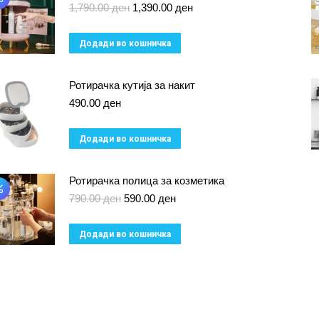
Original
Current
1,790.00
ден
1,390.00
ден
price
price
was:
is:
Додади во кошничка
1,790.00 ден.
1,390.00 ден.
Ротирачка кутија за накит
490.00
ден
Додади во кошничка
Ротирачка полица за козметика
Original
Current
790.00
ден
590.00
ден
price
price
was:
is:
Додади во кошничка
790.00 ден.
590.00 ден.