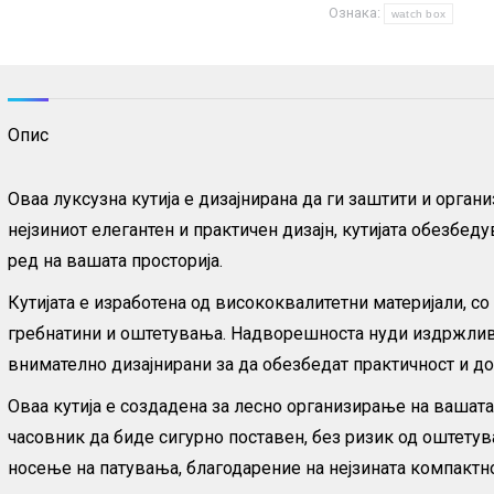
Ознака:
за
watch box
часовници
и
очила
Опис
количина
Оваа луксузна кутија е дизајнирана да ги заштити и орга
нејзиниот елегантен и практичен дизајн, кутијата обезбе
ред на вашата просторија.
Кутијата е изработена од висококвалитетни материјали, с
гребнатини и оштетувања. Надворешноста нуди издржливо
внимателно дизајнирани за да обезбедат практичност и до
Оваа кутија е создадена за лесно организирање на вашат
часовник да биде сигурно поставен, без ризик од оштету
носење на патувања, благодарение на нејзината компактн