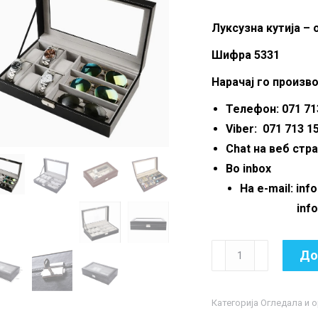
Луксузна кутија – 
Шифра 5331
Нарачај го произво
Телефон: 071 713
Viber: 071 713 1
Chat на веб стр
Во inbox
На e-mail: in
info.mkma
Луксузна
До
кутија
-
Категорија
Огледала и 
организер