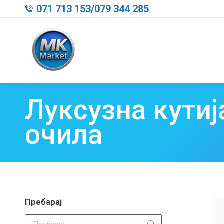
071 713 153
/
079 344 285
Луксузна кутиј
очила
Пребарај
Search: