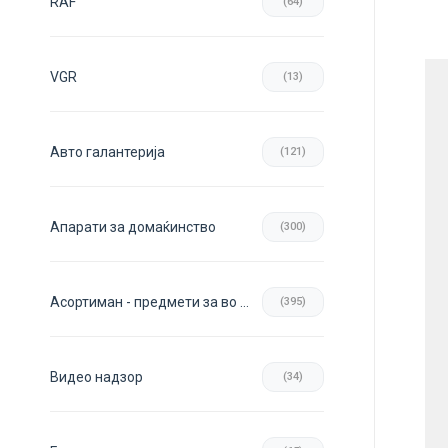
RAF
(64)
VGR
(13)
Авто галантерија
(121)
Апарати за домаќинство
(300)
Асортиман - предмети за во домот
(395)
Видео надзор
(34)