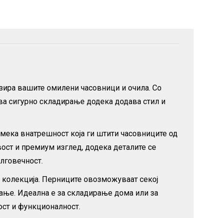
низира вашите омилени часовници и очила. Со
дува сигурно складирање додека додава стил и
о мека внатрешност која ги штити часовниците од
ст и премиум изглед, додека деталите се
лговечност.
а колекција. Перниците овозможуваат секој
вање. Идеална е за складирање дома или за
ост и функционалност.