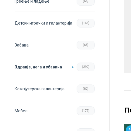
Греење и ладење
(65)
Детски играчки и галантерија
(165)
Забава
(68)
Здравје, нега и убавина
(292)
Компјутерска галантерија
(82)
П
Мебел
(177)