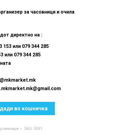
организер за часовници и очила
дот директно на :
 153 или 079 344 285
53 или 079 344 285
аната
fo@mkmarket.mk
rket.mk@gmail.com
дади во кошничка
организери
SKU:
5331