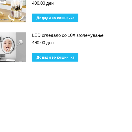
490.00
ден
Додади во кошничка
LED огледало со 10X зголемување
490.00
ден
Додади во кошничка