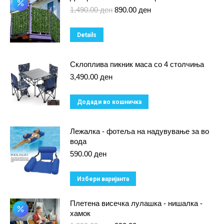
Original
Current
1,490.00
ден
890.00
ден
price
price
was:
is:
Details
1,490.00 ден.
890.00 ден.
Склоплива пикник маса со 4 столчиња
3,490.00
ден
Додади во кошничка
Лежалка - фотеља на надувување за во
вода
590.00
ден
This
Избери варијанта
product
Плетена висечка лулашка - нишалка -
has
хамок
multiple