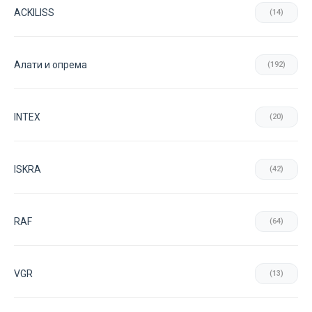
ACKILISS
(14)
Aлати и опрема
(192)
INTEX
(20)
ISKRA
(42)
RAF
(64)
VGR
(13)