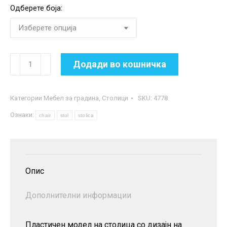
Одберете боја:
Пластична
Додади во кошничка
столица
-
Категории
Мебел за градина
,
Столици
SKU:
4778
ратан
Ознаки:
количина
chair
stol
stolica
Опис
Дополнителни информации
Пластичен модел на столица со дизајн на