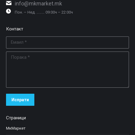
info@mkmarket.mk
Пон. – Нед. ……… 09:00ч – 22:00ч
Контакт
Емаил *
Порака *
Испрати
Страници
МкМаркет