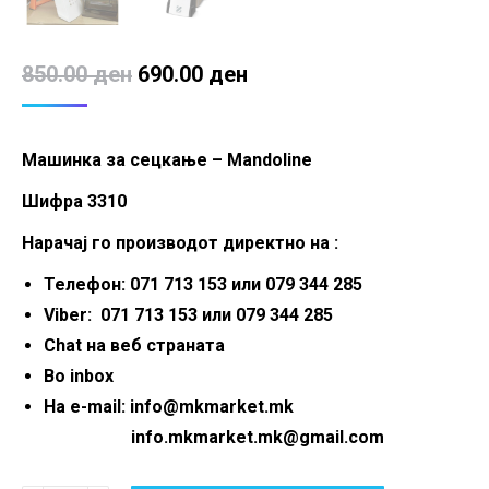
Original
Current
850.00
ден
690.00
ден
price
price
was:
is:
Машинка за сецкање – Mandoline
850.00 ден.
690.00 ден.
Шифра 3310
Нарачај го производот директно на :
Телефон: 071 713 153 или 079 344 285
Viber: 071 713 153 или 079 344 285
Chat на веб страната
Во inbox
На e-mail: info@mkmarket.mk
info.mkmarket.mk@gmail.com