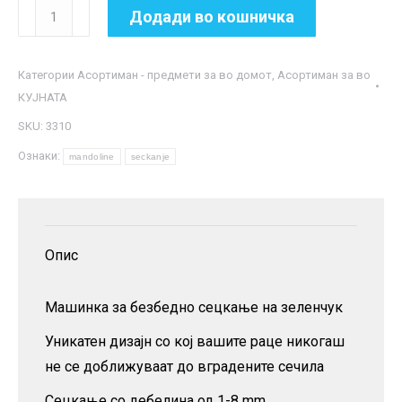
Машинка
Додади во кошничка
за
сецкање
Категории
Асортиман - предмети за во домот
,
Асортиман за во
-
КУЈНАТА
Mandoline
SKU:
3310
количина
Ознаки:
mandoline
seckanje
Опис
Машинка за безбедно сецкање на зеленчук
Уникатен дизајн со кој вашите раце никогаш
не се доближуваат до вградените сечила
Сецкање со дебелина од 1-8 mm