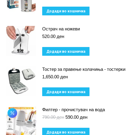
Додади во кошничка
Острач на ножеви
520.00
ден
Додади во кошничка
Тостер за правење колачиња - тостерки
1,650.00
ден
Додади во кошничка
Филтер - прочистувач на вода
Original
Current
790.00
ден
590.00
ден
price
price
was:
is:
Додади во кошничка
790.00 ден.
590.00 ден.