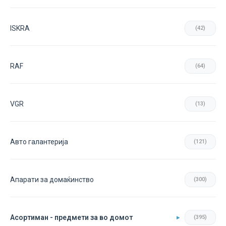
ISKRA
(42)
RAF
(64)
VGR
(13)
Авто галантерија
(121)
Апарати за домаќинство
(300)
Асортиман - предмети за во домот
(395)