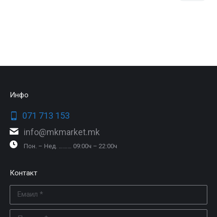
Инфо
071 713 153
info@mkmarket.mk
Пон. – Нед. ……… 09:00ч – 22:00ч
Контакт
Емаил *
Порака *