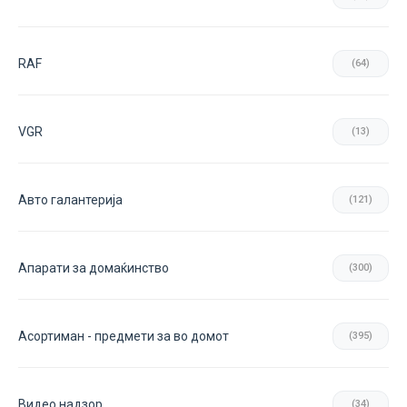
RAF
(64)
VGR
(13)
Авто галантерија
(121)
Апарати за домаќинство
(300)
Асортиман - предмети за во домот
(395)
Видео надзор
(34)