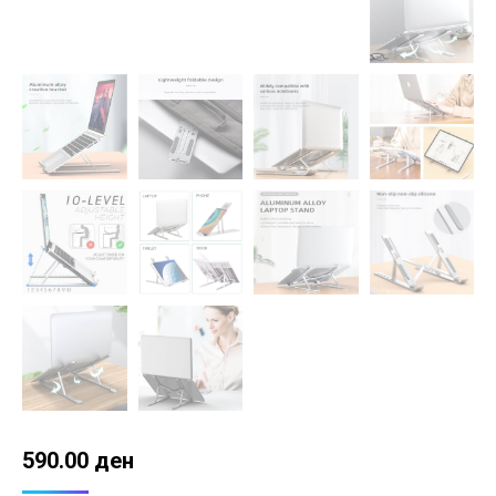
590.00
ден