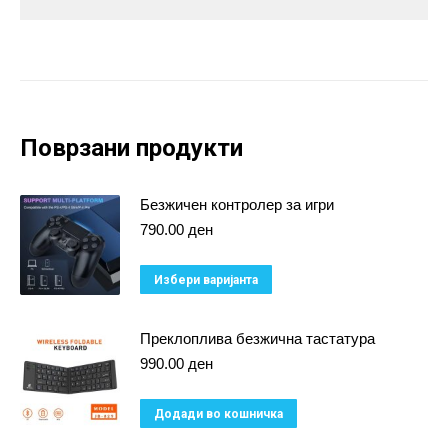
Поврзани продукти
Безжичен контролер зa игри
790.00
ден
This
Избери варијанта
product
has
Преклоплива безжична тастатура
multiple
990.00
ден
variants.
Додади во кошничка
The
options