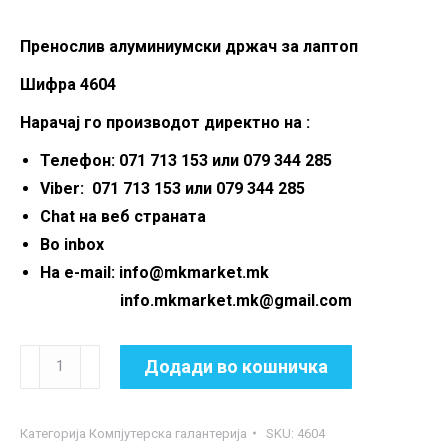
Пренослив алуминиумски држач за лаптоп
Шифра 4604
Нарачај го производот директно на :
Телефон: 071 713 153 или 079 344 285
Viber: 071 713 153 или 079 344 285
Chat на веб страната
Во inbox
На e-mail: info@mkmarket.mk
info.mkmarket.mk@gmail.com
Пренослив
Додади во кошничка
алуминиумски
држач
Категорија
Компјутерска галантерија
SKU:
4604
за