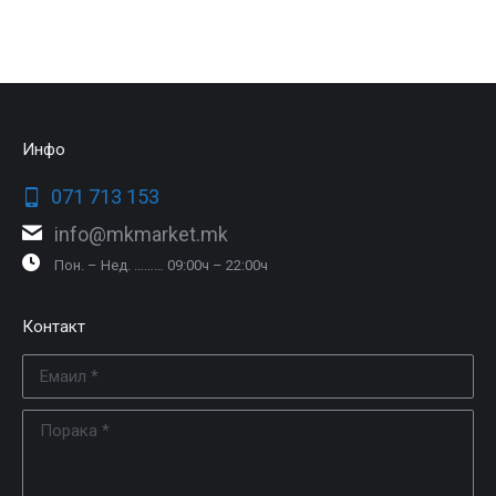
Инфо
071 713 153
info@mkmarket.mk
Пон. – Нед. ……… 09:00ч – 22:00ч
Контакт
Емаил *
Порака *