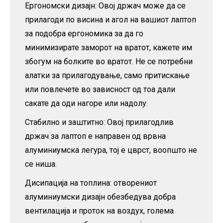
Ергономски дизајн: Овој држач може да се
прилагоди по висина и агол на вашиот лаптоп
за подобра ергономика за да го
минимизирате заморот на вратот, кажете им
збогум на болките во вратот. Не се потребни
алатки за прилагодување, само притискање
или повлечете во зависност од тоа дали
сакате да оди нагоре или надолу.
Стабилно и заштитно: Овој прилагодлив
држач за лаптоп е направен од врвна
алуминиумска легура, тој е цврст, воопшто не
се ниша.
Дисипација на топлина: отворениот
алуминиумски дизајн обезбедува добра
вентилација и проток на воздух, голема