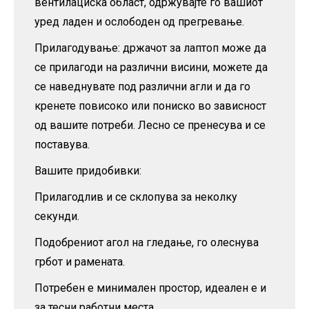
вентилациска област, одржувајте го вашиот
уред ладен и ослободен од прегревање.
Прилагодување: држачот за лаптоп може да
се прилагоди на различни висини, можете да
се наведнувате под различни агли и да го
кренете повисоко или пониско во зависност
од вашите потреби. Лесно се пренесува и се
поставува.
Вашите придобивки:
Прилагодлив и се склопува за неколку
секунди.
Подобрениот агол на гледање, го олеснува
грбот и рамената.
Потребен е минимален простор, идеален е и
за тесни работни места.