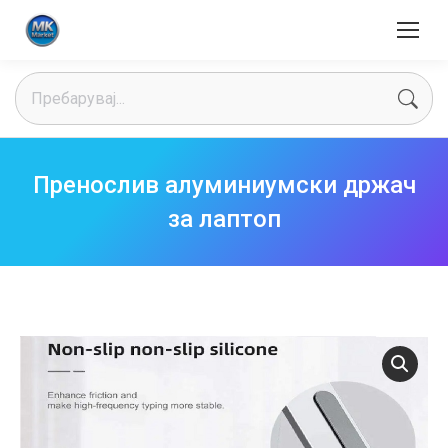
Search:
Пренослив алуминиумски држач
за лаптоп