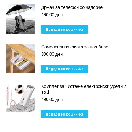
Држач за телефон со чадорче
may
490.00
ден
be
chosen
Додади во кошничка
on
the
Самолеплива фиока за под биро
product
390.00
ден
page
Додади во кошничка
Комплет за чистење електронски уреди 7
во 1
490.00
ден
Додади во кошничка