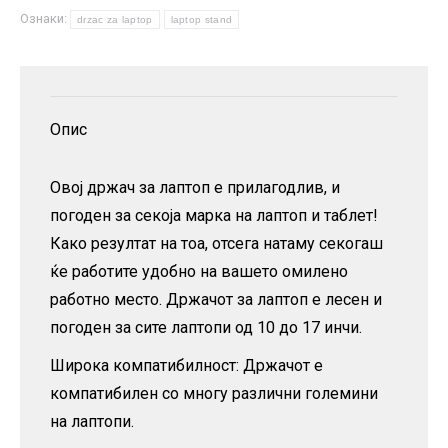
Ознаки:
лаптоп
drzac za laptop
laptop stand
количина
Опис
Овој држач за лаптоп е прилагодлив, и
погоден за секоја марка на лаптоп и таблет!
Како резултат на тоа, отсега натаму секогаш
ќе работите удобно на вашето омилено
работно место. Држачот за лаптоп е лесен и
погоден за сите лаптопи од 10 до 17 инчи.
Широка компатибилност: Држачот е
компатибилен со многу различни големини
на лаптопи.