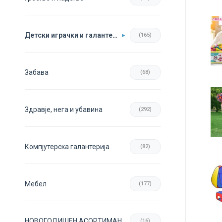
Детски играчки и галантерија
(165)
Забава
(68)
Здравје, нега и убавина
(292)
Компјутерска галантерија
(82)
Мебел
(177)
НОВОГОДИШЕН АСОРТИМАН
(16)