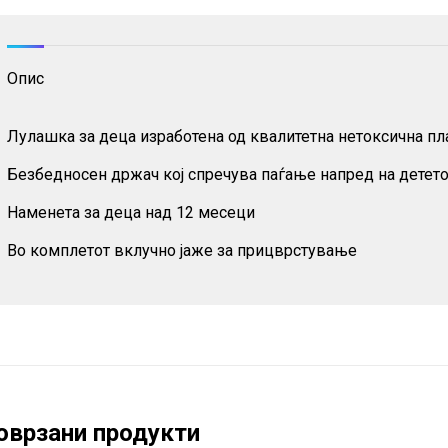
Опис
Лулашка за деца изработена од квалитетна нетоксична пл
Безбедносен држач кој спречува паѓање напред на детет
Наменета за деца над 12 месеци
Во комплетот вклучно јаже за прицврстување
оврзани продукти