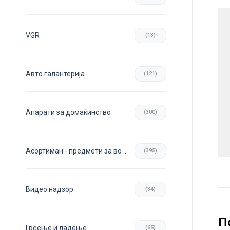
VGR
(13)
Авто галантерија
(121)
Апарати за домаќинство
(300)
Асортиман - предмети за во домот
(395)
Видео надзор
(34)
П
Греење и ладење
(65)