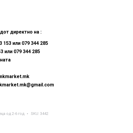
дот директно на :
 153 или 079 344 285
53 или 079 344 285
аната
@mkmarket.mk
ket.mk@gmail.com
ца од 2-6 год.
SKU:
3442