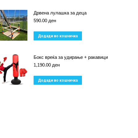
Дрвена лулашка за деца
590.00
ден
Додади во кошничка
Бокс вреќа за удирање + ракавици
1,190.00
ден
Додади во кошничка