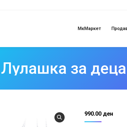
МкМаркет
Прода
Лулашка за деца
990.00
ден