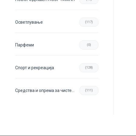
Осветлување
(117)
Парфеми
(0)
Спорт и рекреација
(128)
Средства и опрема за чистење
(111)