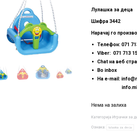
Лулашка за деца
Шифра 3442
Нарачај го произво
Телефон: 071 713
Viber: 071 713 1
Chat на веб стр
Во inbox
На e-mail: info
info.mkmar
Нема на залиха
Категорија
Играчки за де
Ознака:
lulaska za deca