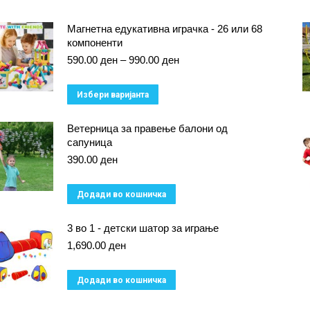
Магнетна едукативна играчка - 26 или 68
компоненти
Price
590.00
ден
–
990.00
ден
range:
590.00 ден
This
Избери варијанта
through
product
990.00 ден
Ветерница за правење балони од
has
сапуница
multiple
390.00
ден
variants.
The
Додади во кошничка
options
3 во 1 - детски шатор за играње
may
1,690.00
ден
be
chosen
Додади во кошничка
on
the