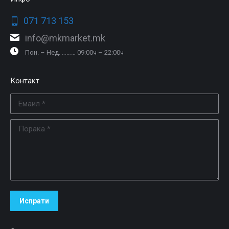
071 713 153
info@mkmarket.mk
Пон. – Нед. ……… 09:00ч – 22:00ч
Контакт
Емаил *
Порака *
Испрати