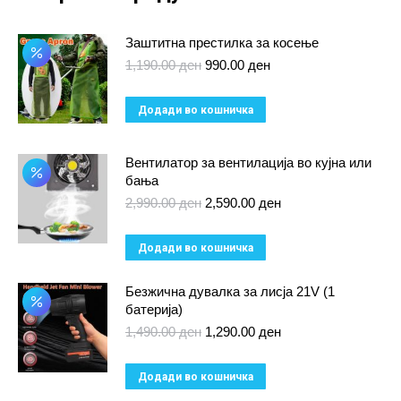
Заштитна престилка за косење
Original
Current
1,190.00
ден
990.00
ден
price
price
was:
is:
Додади во кошничка
1,190.00 ден.
990.00 ден.
Вентилатор за вентилација во кујна или
бања
Original
Current
2,990.00
ден
2,590.00
ден
price
price
was:
is:
Додади во кошничка
2,990.00 ден.
2,590.00 ден.
Безжична дувалка за лисја 21V (1
батерија)
Original
Current
1,490.00
ден
1,290.00
ден
price
price
was:
is:
Додади во кошничка
1,490.00 ден.
1,290.00 ден.