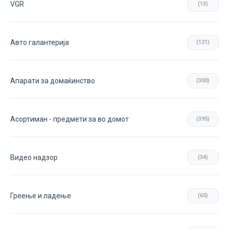
VGR
(13)
Авто галантерија
(121)
Апарати за домаќинство
(300)
Асортиман - предмети за во домот
(395)
Видео надзор
(34)
Греење и ладење
(65)