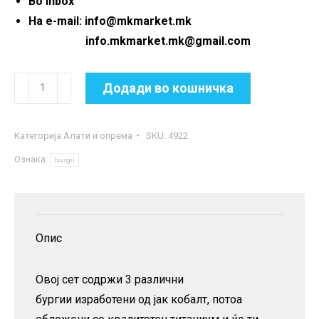
Во inbox
На e-mail: info@mkmarket.mk
info.mkmarket.mk@gmail.com
Сет
Додади во кошничка
од
3
Категорија
Aлати и опрема
SKU:
4922
степенасти
Ознака:
бургии
burgii
количина
Опис
Овој сет содржи 3 различни
бургии изработени од јак кобалт, потоа