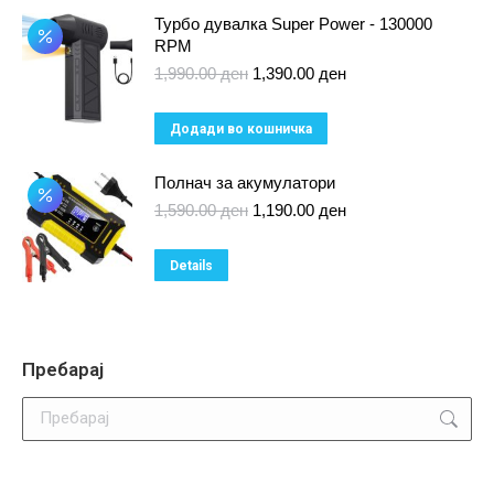
Турбо дувалка Super Power - 130000
RPM
Original
Current
1,990.00
ден
1,390.00
ден
price
price
was:
is:
Додади во кошничка
1,990.00 ден.
1,390.00 ден.
Полнач за акумулатори
Original
Current
1,590.00
ден
1,190.00
ден
price
price
was:
is:
Details
1,590.00 ден.
1,190.00 ден.
Пребарај
Search: