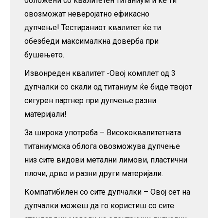
обложени со квалитетен титаниум и ќе ти
овозможат неверојатно ефикасно
дупчење! Тестираниот квалитет ќе ти
обезбеди максималкна доверба при
бушењето.
Извонреден квалитет -Овој комплет од 3
дупчалки со скали од титаниум ќе биде твојот
сигурен партнер при дупчење разни
материјали!
За широка употреба – Висококвалитетната
титаниумска облога овозможува дупчење
низ сите видови метални лимови, пластични
плочи, дрво и разни други материјали.
Компатибилен со сите дупчалки – Овој сет на
дупчалки можеш да го користиш со сите