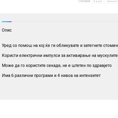
Ознаки:
стомачните
6 pack
stomacni
мускули
количина
Опис
Уред со помош на кој ќе ги обликувате и затегнете стома
Користи електрични импулси за активирање на мускулите
Може да го користите секаде, не е штетен по здравјето
Има 6 различни програми и 4 нивоа на интензитет