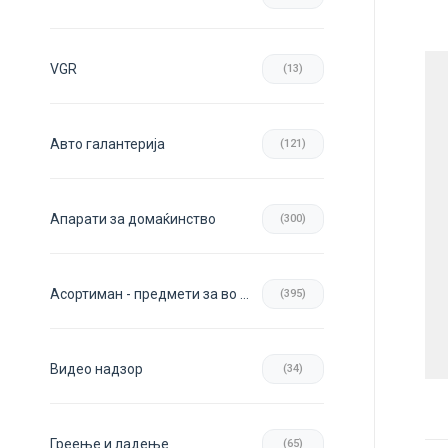
VGR
(13)
Авто галантерија
(121)
Апарати за домаќинство
(300)
Асортиман - предмети за во домот
(395)
Видео надзор
(34)
Греење и ладење
(65)