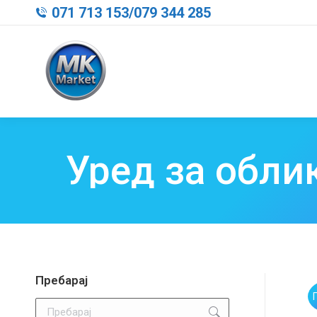
071 713 153
/
079 344 285
Уред за обли
Пребарај
Search: