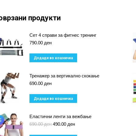
оврзани продукти
Сет 4 справи за фитнес тренинг
790.00
ден
Додади во кошничка
Тренажер за вертикално скокање
690.00
ден
Додади во кошничка
Еластични ленти за вежбање
Original
Current
690.00
ден
490.00
ден
price
price
was:
is: