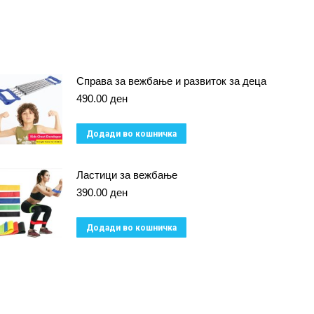
Справа за вежбање и развиток за деца
490.00
ден
Додади во кошничка
Ластици за вежбање
390.00
ден
Додади во кошничка