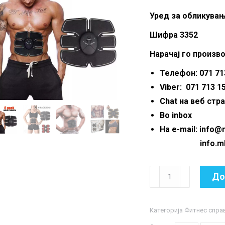
was:
Уред за обликувањ
490.
Шифра 3352
Нарачај го произво
Телефон: 071 713
Viber: 071 713 1
Chat на веб стр
Во inbox
На e-mail: info
info.mkmar
Уред
До
за
обликување
Категорија
Фитнес спра
на