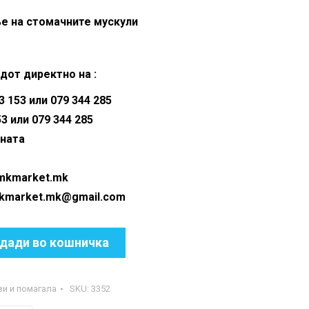
is:
е на стомачните мускули
00 ден.
390.00 ден.
дот директно на :
 153 или 079 344 285
53 или 079 344 285
аната
@mkmarket.mk
ket.mk@gmail.com
дади во кошничка
ви и помагала
SKU:
3352