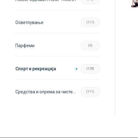
Осветлување
(117)
Парфеми
(0)
Спорт и рекреација
(128)
Средства и опрема за чистење
(111)