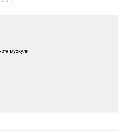
 muskuli
чните мускули