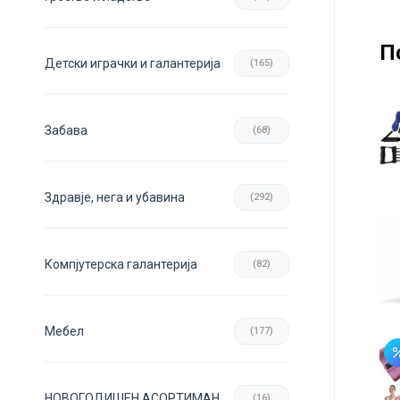
П
Детски играчки и галантерија
(165)
Забава
(68)
Здравје, нега и убавина
(292)
Компјутерска галантерија
(82)
Мебел
(177)
НОВОГОДИШЕН АСОРТИМАН
(16)