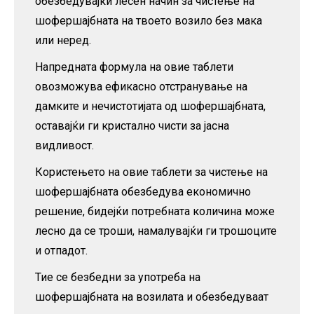
обезбедувајќи лесен начин за чистење на
шофершајбната на твоето возило без мака
или неред.
Напредната формула на овие таблети
овозможува ефикасно отстранување на
дамките и нечистотијата од шофершајбната,
оставајќи ги кристално чисти за јасна
видливост.
Користењето на овие таблети за чистење на
шофершајбната обезбедува економично
решение, бидејќи потребната количина може
лесно да се троши, намалувајќи ги трошоците
и отпадот.
Тие се безбедни за употреба на
шофершајбната на возилата и обезбедуваат