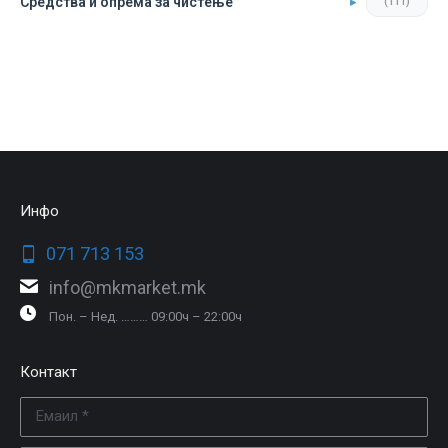
Средства и опрема за чистење
(111)
Инфо
071 713 153
info@mkmarket.mk
Пон. – Нед. ……… 09:00ч – 22:00ч
Контакт
Емаил *