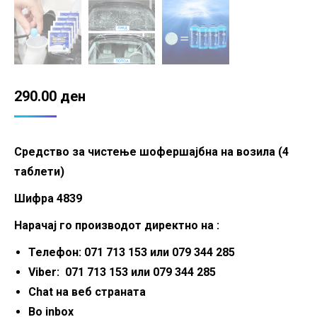
290.00
ден
Средство за чистење шофершајбна на возила (4
таблети)
Шифра 4839
Нарачај го производот директно на :
Телефон: 071 713 153 или 079 344 285
Viber: 071 713 153 или 079 344 285
Chat на веб страната
Во inbox