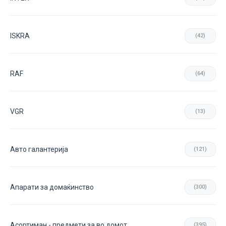
ISKRA
(42)
RAF
(64)
VGR
(13)
Авто галантерија
(121)
Апарати за домаќинство
(300)
Асортиман - предмети за во домот
(395)