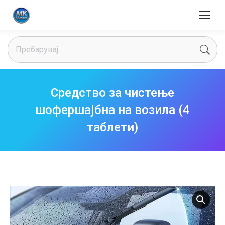
Search:
Средство за чистење
шофершајбна на возила (4
таблети)