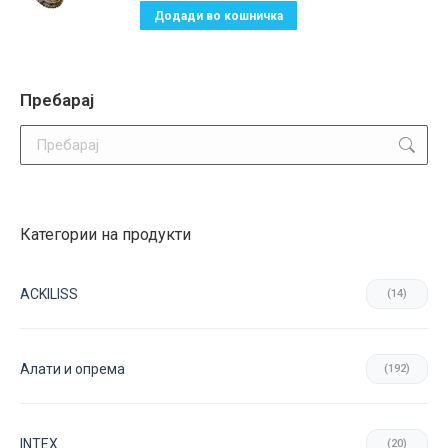
Додади во кошничка
Пребарај
Search:
Категории на продукти
ACKILISS
(14)
Aлати и опрема
(192)
INTEX
(20)