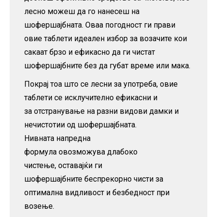
лесно можеш да го нанесеш на
шофершајбната. Оваа погодност ги прави
овие таблети идеален избор за возачите кои
сакаат брзо и ефикасно да ги чистат
шофершајбните без да губат време или мака.
Покрај тоа што се лесни за употреба, овие
таблети се исклучително ефикасни и
за отстранување на разни видови дамки и
нечистотии од шофершајбната.
Нивната напредна
формула овозможува длабоко
чистење, оставајќи ги
шофершајбните беспрекорно чисти за
оптимална видливост и безбедност при
возење.