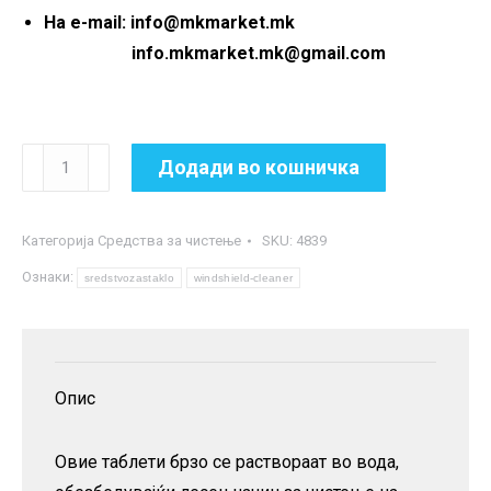
На e-mail: info@mkmarket.mk
info.mkmarket.mk@gmail.com
Средство
Додади во кошничка
за
чистење
Категорија
Средства за чистење
SKU:
4839
шофершајбна
Ознаки:
на
sredstvozastaklo
windshield-cleaner
возила
(4
таблети)
Опис
количина
Овие таблети брзо се раствораат во вода,