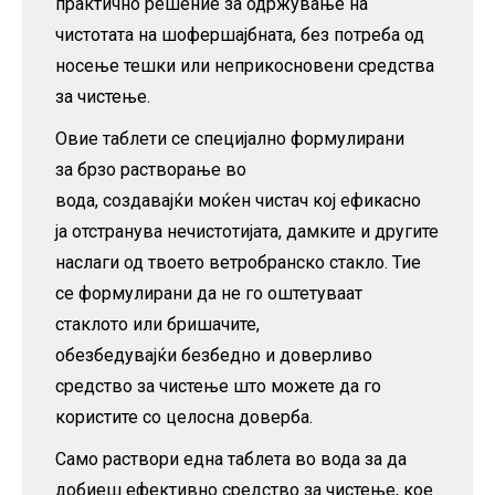
практично решение за одржување на
чистотата на шофершајбната, без потреба од
носење тешки или неприкосновени средства
за чистење.
Овие таблети се специјално формулирани
за брзо растворање во
вода, создавајќи моќен чистач кој ефикасно
ја отстранува нечистотијата, дамките и другите
наслаги од твоето ветробранско стакло. Тие
се формулирани да не го оштетуваат
стаклото или бришачите,
обезбедувајќи безбедно и доверливо
средство за чистење што можете да го
користите со целосна доверба.
Само раствори една таблета во вода за да
добиеш ефективно средство за чистење, кое