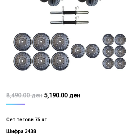
Original
Current
8,490.00
ден
5,190.00
ден
price
price
was:
is:
Сет тегови 75 кг
8,490.00 ден.
5,190.00 ден.
Шифра 3438