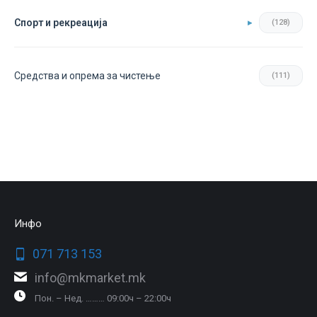
Спорт и рекреација
(128)
Средства и опрема за чистење
(111)
Инфо
071 713 153
info@mkmarket.mk
Пон. – Нед. ……… 09:00ч – 22:00ч