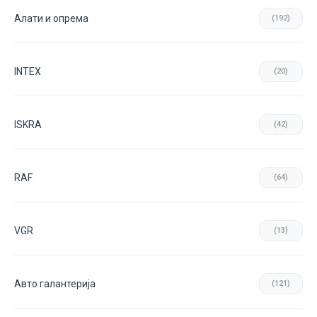
Aлати и опрема
(192)
INTEX
(20)
ISKRA
(42)
RAF
(64)
VGR
(13)
Авто галантерија
(121)