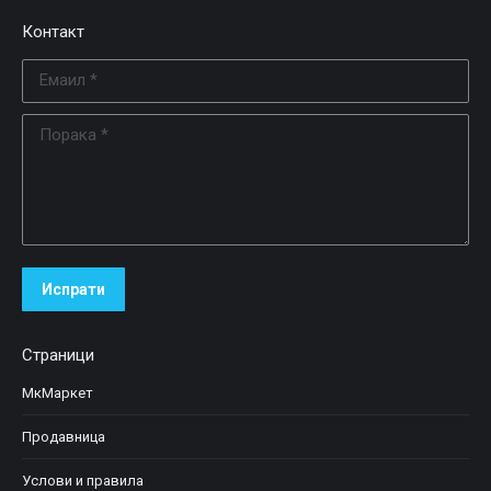
Контакт
Емаил *
Порака *
Испрати
Страници
МкМаркет
Продавница
Услови и правила