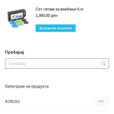
Сет тегови за вежбање 6 кг
1,990.00
ден
Додади во кошничка
Пребарај
Search:
Категории на продукти
ACKILISS
(14)