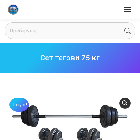
Search:
Сет тегови 75 кг
Попуст!