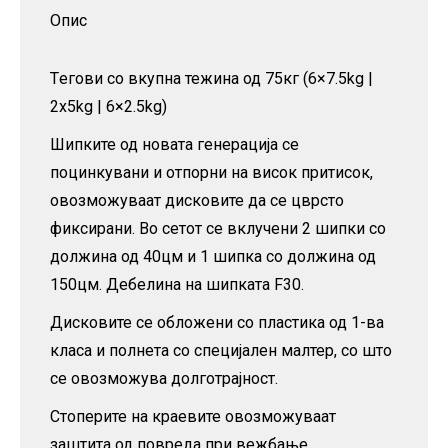
Опис
Tегови со вкупна тежина од 75кг (6×7.5kg |
2x5kg | 6×2.5kg)
Шипките од новата генерација се
поцинкувани и отпорни на висок притисок,
овозможуваат дисковите да се цврсто
фиксирани. Во сетот се вклучени 2 шипки со
должина од 40цм и 1 шипка со должина од
150цм. Дебелина на шипката F30.
Дисковите се обложени со пластика од 1-ва
класа и полнета со специјален малтер, со што
се овозможува долготрајност.
Стоперите на краевите овозможуваат
заштита од повреда при вежбање.