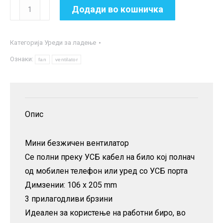
Мини
Додади во кошничка
безжичен
вентилатор
Категорија
Уреди за ладење
количина
Ознаки:
fan
ventilator
Опис
Мини безжичен вентилатор
Се полни преку УСБ кабел на било кој полнач
од мобилен телефон или уред со УСБ порта
Димзении: 106 x 205 mm
3 прилагодливи брзини
Идеален за користење на работни биро, во