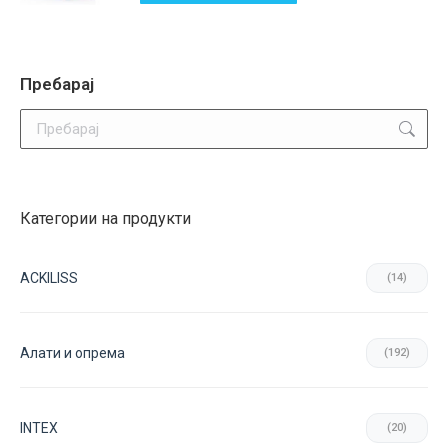
options
may
be
Пребарај
chosen
Search:
on
the
product
page
Категории на продукти
ACKILISS
(14)
Aлати и опрема
(192)
INTEX
(20)