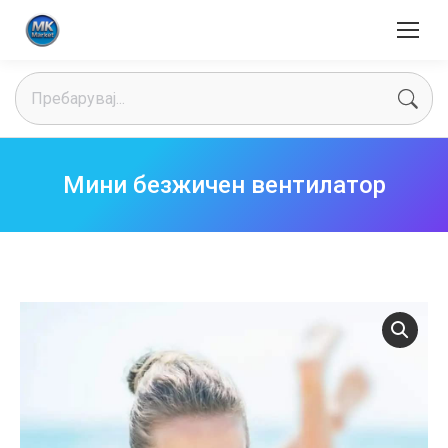
Search:
Мини безжичен вентилатор