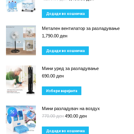
price
price
was:
is:
Додади во кошничка
4,190.00 ден.
3,490.00 ден.
Метален вентилатор за разладување
1,790.00
ден
Додади во кошничка
Мини уред за разладување
690.00
ден
This
Избери варијанта
product
has
Мини разладувач на воздух
multiple
Original
Current
770.00
ден
490.00
ден
price
price
variants.
was:
is:
Додади во кошничка
The
770.00 ден.
490.00 ден.