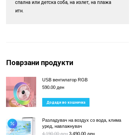
спална или детска соба, на излет, на плажа
итн.
Поврзани продукти
USB вентилатор RGB
590.00
ден
Додади во кошничка
Разладувач на воздух со вода, клима
уред, навлажнувач
Original
Current
4,190.00
ден
3,490.00
ден