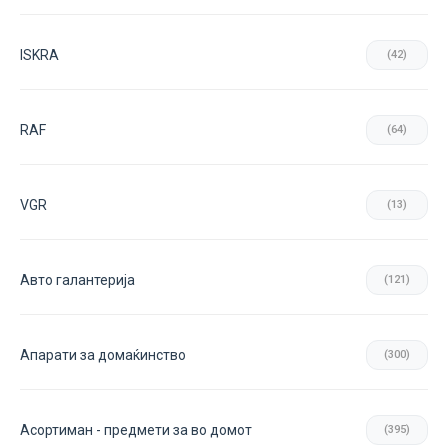
ISKRA
(42)
RAF
(64)
VGR
(13)
Авто галантерија
(121)
Апарати за домаќинство
(300)
Асортиман - предмети за во домот
(395)