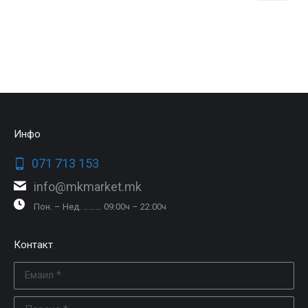
Инфо
071 713 153
info@mkmarket.mk
Пон. – Нед. ……… 09:00ч – 22:00ч
Контакт
Емаил *
Порака *