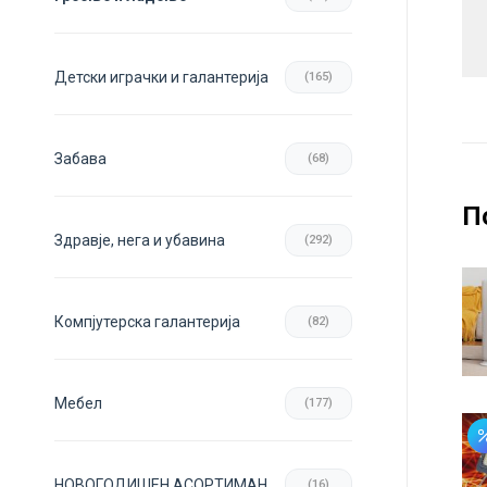
Детски играчки и галантерија
(165)
Забава
(68)
П
Здравје, нега и убавина
(292)
Компјутерска галантерија
(82)
Мебел
(177)
НОВОГОДИШЕН АСОРТИМАН
(16)