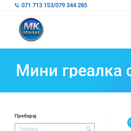
071 713 153
/
079 344 285
Мини греалка 
Пребарај
Search: