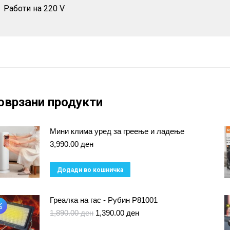
Работи на 220 V
оврзани продукти
Мини клима уред за греење и ладење
3,990.00
ден
Додади во кошничка
Греалка на гас - Рубин Р81001
Original
Current
1,890.00
ден
1,390.00
ден
price
price