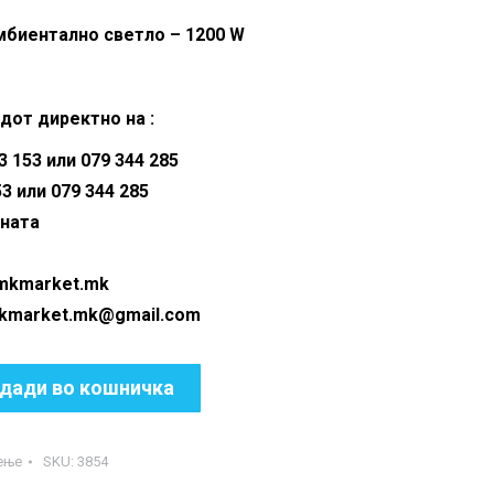
s:
is:
мбиентално светло – 1200 W
90.00 ден.
1,190.00 ден.
дот директно на :
 153 или 079 344 285
53 или 079 344 285
аната
@mkmarket.mk
ket.mk@gmail.com
дади во кошничка
ење
SKU:
3854