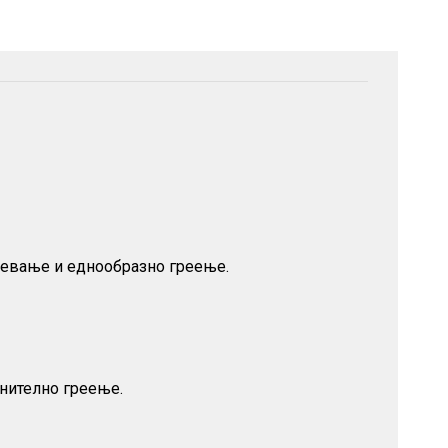
гревање и еднообразно греење.
лнително греење.