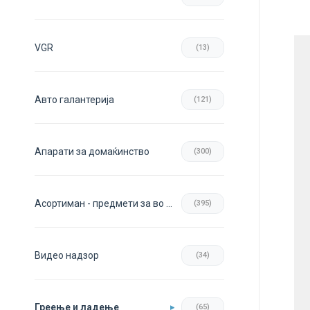
VGR
(13)
Авто галантерија
(121)
Апарати за домаќинство
(300)
Асортиман - предмети за во домот
(395)
Видео надзор
(34)
Греење и ладење
(65)