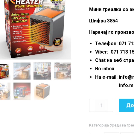
wa
Мини греалка со а
1,4
Шифра 3854
Нарачај го произво
Телефон: 071 713
Viber: 071 713 1
Chat на веб стр
Во inbox
На e-mail: info
info.mkmar
Мини
До
греалка
со
Категорија
Уреди за гре
амбиентално