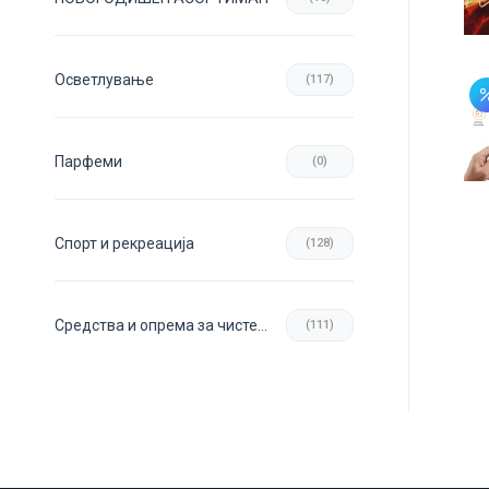
Осветлување
(117)
Парфеми
(0)
Спорт и рекреација
(128)
Средства и опрема за чистење
(111)