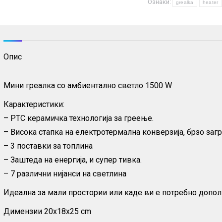
Ознаки:
светло
grealka
heater
-
1500
W
Опис
количина
Мини греалка со амбиентално светло 1500 W
Карактеристики:
– PTC керамичка технологија за греење.
– Висока стапка на електротермална конверзија, брзо за
– 3 поставки за топлина
– Заштеда на енергија, и супер тивка.
– 7 различни нијанси на светлина
Идеална за мали простории или каде ви е потребно допо
Димензии 20x18x25 cm