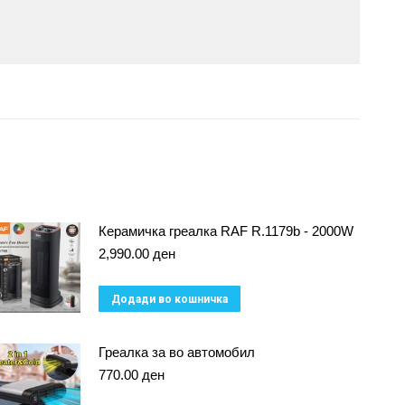
Керамичка греалка RAF R.1179b - 2000W
2,990.00
ден
Додади во кошничка
Греалка за во автомобил
770.00
ден