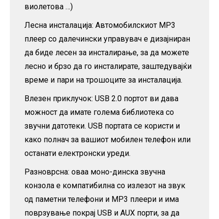
виолетова …)
Лесна инсталација: Автомобилскиот MP3
плеер со далечински управувач е дизајниран
да биде лесен за инсталирање, за да можете
лесно и брзо да го инсталирате, заштедувајќи
време и пари на трошоците за инсталација.
Влезен приклучок: USB 2.0 портот ви дава
можност да имате голема библиотека со
звучни датотеки. USB портата се користи и
како полнач за вашиот мобилен телефон или
останати електронски уреди.
Разноврсна: оваа моно-динска звучна
конзола е компатибилна со излезот на звук
од паметни телефони и MP3 плеери и има
поврзување покрај USB и AUX порти, за да