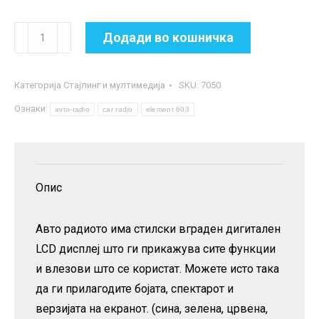
Авто
Додади во кошничка
радио
-
Категорија
Стајлинг и мултимедија
SKU:
7050
MP3
Ознаки:
player
avto-radio
car radio
element 603
со
bluetooth
конекција
Опис
количина
Авто радиото има стилски вграден дигитален
LCD дисплеј што ги прикажува сите функции
и влезови што се користат. Можете исто така
да ги прилагодите бојата, спектарот и
верзијата на екранот. (сина, зелена, црвена,