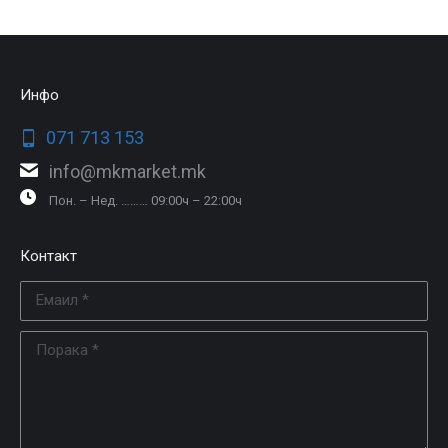
Инфо
071 713 153
info@mkmarket.mk
Пон. – Нед. ……… 09:00ч – 22:00ч
Контакт
Емаил *
Порака *