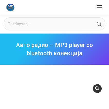
Search:
Авто радио – MP3 player со
bluetooth конекција