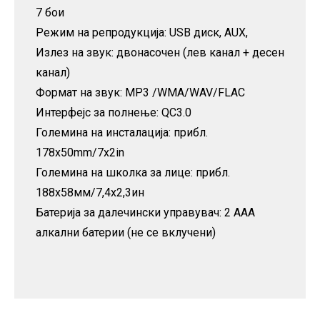
7 бои
Режим на репродукција: USB диск, AUX,
Излез на звук: двонасочен (лев канал + десен
канал)
Формат на звук: MP3 /WMA/WAV/FLAC
Интерфејс за полнење: QC3.0
Големина на инсталација: прибл.
178x50mm/7x2in
Големина на школка за лице: прибл.
188х58мм/7,4х2,3ин
Батерија за далечински управувач: 2 AAA
алкални батерии (не се вклучени)