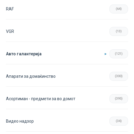
RAF
(64)
VGR
(13)
Авто галантерија
(121)
Апарати за домаќинство
(300)
Асортиман - предмети за во домот
(395)
Видео надзор
(34)