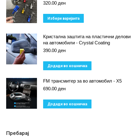
320.00
ден
This
Избери варијанта
product
has
Кристална заштита на пластични делови
на автомобили - Crystal Coating
multiple
390.00
ден
variants.
The
Додади во кошничка
options
may
FM трансмитер за во автомобил - X5
be
690.00
ден
chosen
on
Додади во кошничка
the
product
page
Пребарај