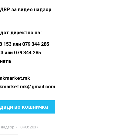
 ДВР за видео надзор
дот директно на :
 153 или 079 344 285
53 или 079 344 285
аната
@mkmarket.mk
ket.mk@gmail.com
дади во кошничка
 надзор
SKU:
2037