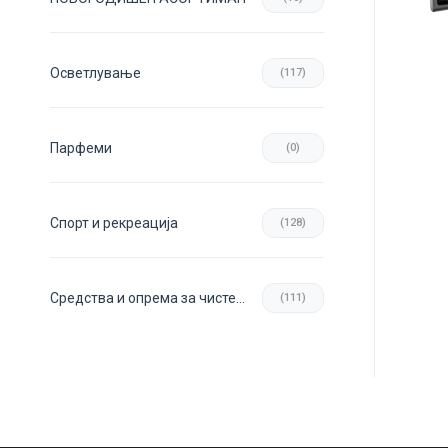
Осветлување
(117)
Парфеми
(0)
Спорт и рекреација
(128)
Средства и опрема за чистење
(111)