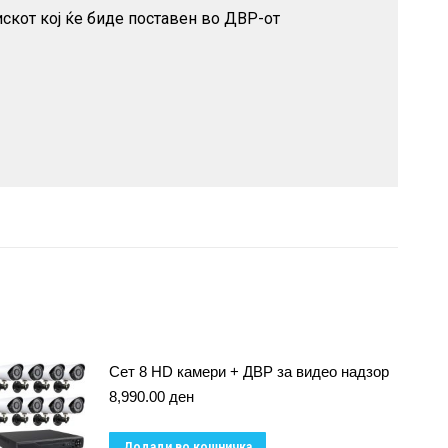
скот кој ќе биде поставен во ДВР-от
Сет 8 HD камери + ДВР за видео надзор
8,990.00
ден
Додади во кошничка