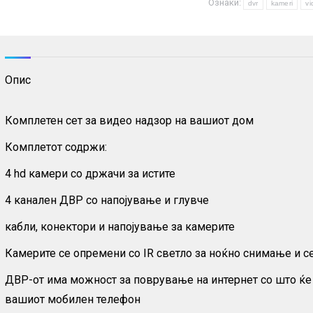
Ознаки:
+
dvr
kameri
v
ДВР
за
видео
Опис
надзор
количина
Комплетен сет за видео надзор на вашиот дом
Комплетот содржи:
4 hd камери со држачи за истите
4 канален ДВР со напојување и глувче
кабли, конектори и напојување за камерите
Камерите се опремени со IR светло за ноќно снимање и 
ДВР-от има можност за поврување на интернет со што ќе
вашиот мобилен телефон