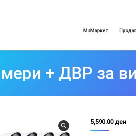
МкМаркет
Прода
амери + ДВР за в
5,590.00
ден