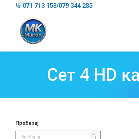
071 713 153
/
079 344 285
Сет 4 HD к
Пребарај
Search: