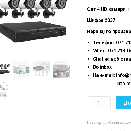
Сет 4 HD камери +
Шифра 2037
Нарачај го произво
Телефон: 071 713
Viber: 071 713 1
Chat на веб стр
Во inbox
На e-mail: info
info.mkmar
Сет
До
4
HD
Категорија
Жичан видео
камери