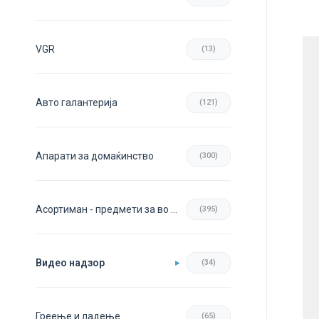
VGR
(13)
Авто галантерија
(121)
Апарати за домаќинство
(300)
Асортиман - предмети за во домот
(395)
Видео надзор
(34)
Греење и ладење
(65)