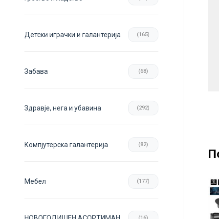
Детски играчки и галантерија
(165)
Забава
(68)
Здравје, нега и убавина
(292)
Компјутерска галантерија
(82)
П
Мебел
(177)
НОВОГОДИШЕН АСОРТИМАН
(16)